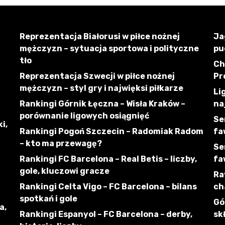
Reprezentacja Białorusi w piłce nożnej
Ja
mężczyzn – sytuacja sportowa i polityczne
pu
tło
Ch
Reprezentacja Szwecji w piłce nożnej
Pr
mężczyzn – styl gry i najwięksi piłkarze
Li
Rankingi Górnik Łęczna – Wisła Kraków –
na
porównanie ligowych osiągnięć
Se
i,
Rankingi Pogoń Szczecin – Radomiak Radom
fa
– kto ma przewagę?
Se
Rankingi FC Barcelona – Real Betis – liczby,
fa
gole, kluczowi gracze
Ra
Rankingi Celta Vigo – FC Barcelona – bilans
ch
spotkań i gole
Gó
a,
Rankingi Espanyol – FC Barcelona – derby,
sk