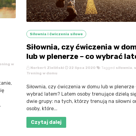
Siłownia i ćwiczenia siłowe
Siłownia, czy ćwiczenia w do
lub w plenerze – co wybrać la
ening w
Norbert Zieliński
22 lipca 2020
Tagged
siłownia
,
s
Trening w domu
tanie,
Siłownia, czy ćwiczenia w domu lub w plenerze 
ię
wybrać latem? Latem osoby trenujące dzielą si
dwie grupy: na tych, którzy trenują na siłowni o
.
osoby, które...
Czytaj dalej