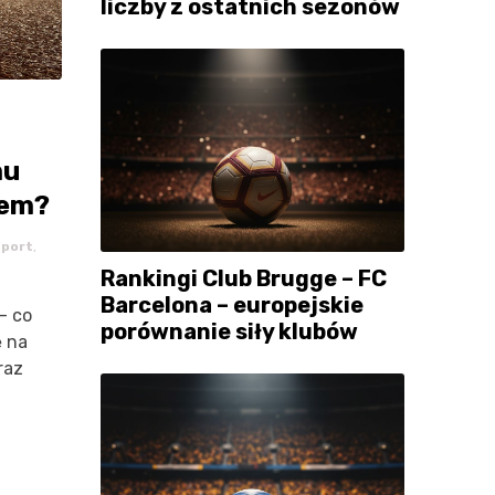
liczby z ostatnich sezonów
mu
tem?
port
,
Rankingi Club Brugge – FC
Barcelona – europejskie
– co
porównanie siły klubów
ę na
raz