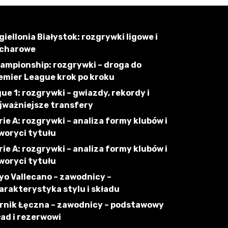
giellonia Białystok: rozgrywki ligowe i
charowe
ampionship: rozgrywki – droga do
emier League krok po kroku
gue 1: rozgrywki – gwiazdy, rekordy i
jważniejsze transfery
rie A: rozgrywki – analiza formy klubów i
woryci tytułu
rie A: rozgrywki – analiza formy klubów i
woryci tytułu
yo Vallecano – zawodnicy –
arakterystyka stylu i składu
rnik Łęczna – zawodnicy – podstawowy
ład i rezerwowi