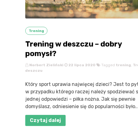
Trening
Trening w deszczu – dobry
pomysł?
Norbert Zieliński
22 lipca 2020
Tagged
trening
,
Tr
deszczu
Który sport uprawia najwięcej dzieci? Jest to py
w przypadku którego raczej należy spodziewać s
jednej odpowiedzi – piłka nożna. Jak się pewnie
domyślasz, odniesienie się do popularności było..
Czytaj dalej