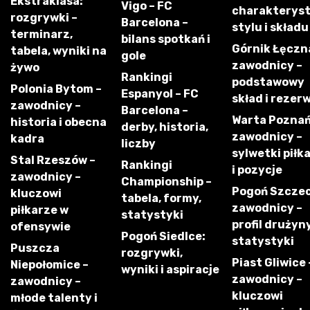
Ekstraklasa:
Vigo – FC
charakterys
rozgrywki –
Barcelona –
stylu i składu
terminarz,
bilans spotkań i
Górnik Łęczn
tabela, wyniki na
gole
zawodnicy –
żywo
Rankingi
podstawowy
Polonia Bytom –
Espanyol – FC
skład i rezer
zawodnicy –
Barcelona –
Warta Poznań
historia i obecna
derby, historia,
zawodnicy –
kadra
liczby
sylwetki piłk
Stal Rzeszów –
Rankingi
i pozycje
zawodnicy –
Championship –
Pogoń Szczec
kluczowi
tabela, formy,
zawodnicy –
piłkarze w
statystyki
profil drużyny
ofensywie
Pogoń Siedlce:
statystyki
Puszcza
rozgrywki,
Piast Gliwice 
Niepołomice –
wyniki i aspiracje
zawodnicy –
zawodnicy –
kluczowi
młode talenty i