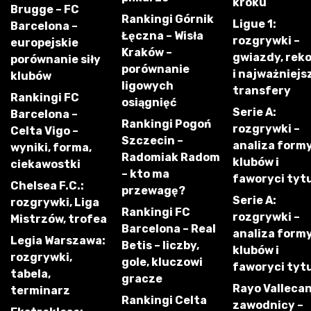
kroku
Brugge – FC
Rankingi Górnik
Ligue 1:
Barcelona –
Łęczna – Wisła
rozgrywki –
europejskie
Kraków –
gwiazdy, rek
porównanie siły
porównanie
i najważniejs
klubów
ligowych
transfery
Rankingi FC
osiągnięć
Serie A:
Barcelona –
Rankingi Pogoń
rozgrywki –
Celta Vigo –
Szczecin –
analiza form
wyniki, forma,
Radomiak Radom
klubów i
ciekawostki
– kto ma
faworyci tyt
Chelsea F.C.:
przewagę?
Serie A:
rozgrywki, Liga
Rankingi FC
rozgrywki –
Mistrzów, trofea
Barcelona – Real
analiza form
Legia Warszawa:
Betis – liczby,
klubów i
rozgrywki,
gole, kluczowi
faworyci tyt
tabela,
gracze
Rayo Vallecan
terminarz
Rankingi Celta
zawodnicy –