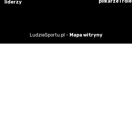
piłkarze i role
liderzy
LudzieSportu.pl -
Mapa witryny