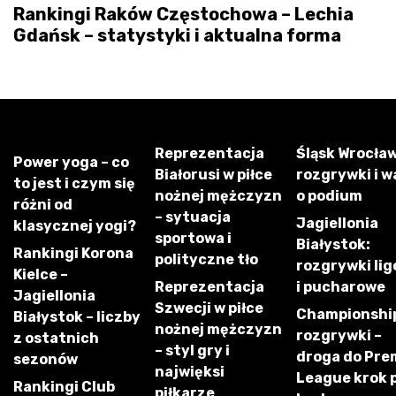
Rankingi Raków Częstochowa – Lechia
Gdańsk – statystyki i aktualna forma
Reprezentacja
Śląsk Wrocław
Power yoga – co
Białorusi w piłce
rozgrywki i w
to jest i czym się
nożnej mężczyzn
o podium
różni od
– sytuacja
Jagiellonia
klasycznej yogi?
sportowa i
Białystok:
Rankingi Korona
polityczne tło
rozgrywki li
Kielce –
Reprezentacja
i pucharowe
Jagiellonia
Szwecji w piłce
Championshi
Białystok – liczby
nożnej mężczyzn
rozgrywki –
z ostatnich
– styl gry i
droga do Pre
sezonów
najwięksi
League krok 
Rankingi Club
piłkarze