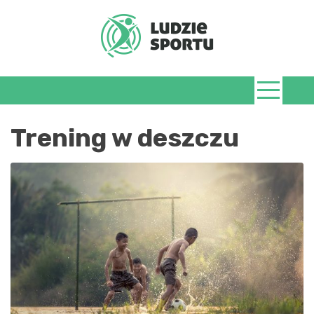
Skip
to
content
LudzieSportu.
Trening w deszczu