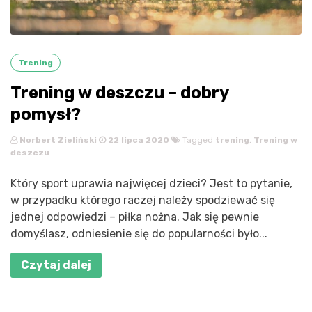
Trening
Trening w deszczu – dobry
pomysł?
Norbert Zieliński
22 lipca 2020
Tagged
trening
,
Trening w
deszczu
Który sport uprawia najwięcej dzieci? Jest to pytanie,
w przypadku którego raczej należy spodziewać się
jednej odpowiedzi – piłka nożna. Jak się pewnie
domyślasz, odniesienie się do popularności było...
Czytaj dalej