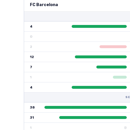
FC Barcelona
4
0
2
12
7
1
4
SE
38
31
1