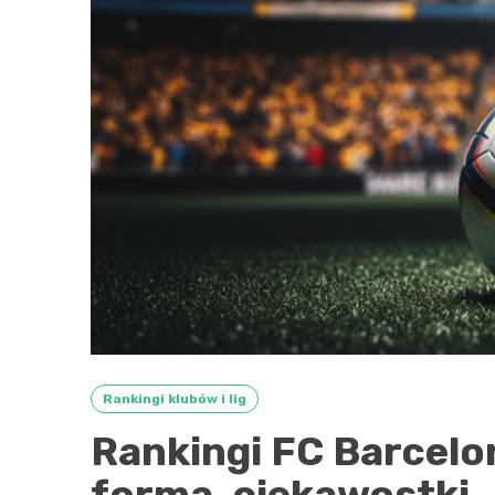
Rankingi klubów i lig
Rankingi FC Barcelon
forma, ciekawostki