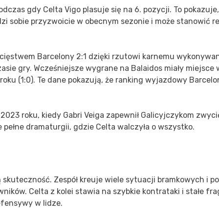
dczas gdy Celta Vigo plasuje się na 6. pozycji. To pokazuje,
dzi sobie przyzwoicie w obecnym sezonie i może stanowić r
ycięstwem Barcelony 2:1 dzięki rzutowi karnemu wykonyw
sie gry. Wcześniejsze wygrane na Balaidos miały miejsce 
 roku (1:0). Te dane pokazują, że ranking wyjazdowy Barcel
 2023 roku, kiedy Gabri Veiga zapewnił Galicyjczykom zwyc
ie pełne dramaturgii, gdzie Celta walczyła o wszystko.
skuteczność. Zespół kreuje wiele sytuacji bramkowych i pot
ków. Celta z kolei stawia na szybkie kontrataki i stałe f
efensywy w lidze.