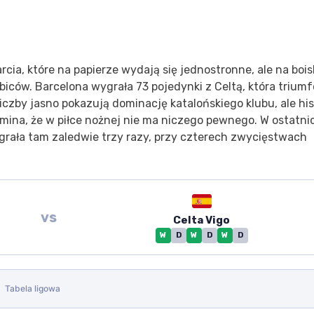
rcia, które na papierze wydają się jednostronne, ale na boi
iców. Barcelona wygrała 73 pojedynki z Celtą, która trium
iczby jasno pokazują dominację katalońskiego klubu, ale his
mina, że w piłce nożnej nie ma niczego pewnego. W ostatni
ała tam zaledwie trzy razy, przy czterech zwycięstwach
vs
Celta Vigo
W
D
W
D
W
D
Tabela ligowa