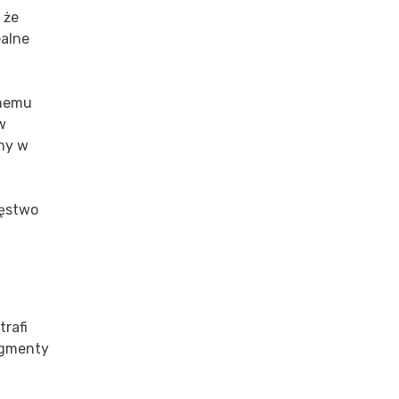
 że
ealne
anemu
w
ony w
ięstwo
rafi
ragmenty