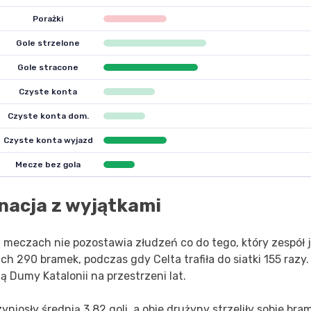
Porażki
Gole strzelone
Gole stracone
Czyste konta
Czyste konta dom.
Czyste konta wyjazd
Mecze bez gola
nacja z wyjątkami
 meczach nie pozostawia złudzeń co do tego, który zespół 
h 290 bramek, podczas gdy Celta trafiła do siatki 155 razy.
 Dumy Katalonii na przestrzeni lat.
niosły średnią 3,82 goli, a obie drużyny strzeliły sobie bra