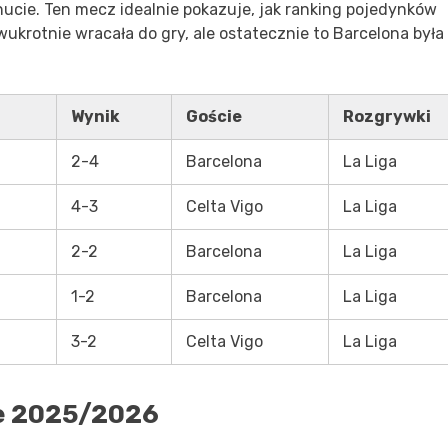
nucie. Ten mecz idealnie pokazuje, jak ranking pojedynków
ukrotnie wracała do gry, ale ostatecznie to Barcelona była
Wynik
Goście
Rozgrywki
2-4
Barcelona
La Liga
4-3
Celta Vigo
La Liga
2-2
Barcelona
La Liga
1-2
Barcelona
La Liga
3-2
Celta Vigo
La Liga
e 2025/2026