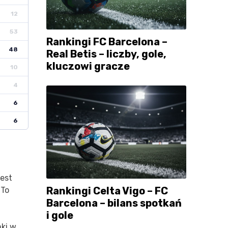
12
53
Rankingi FC Barcelona –
48
Real Betis – liczby, gole,
kluczowi gracze
10
4
6
6
jest
Rankingi Celta Vigo – FC
 To
Barcelona – bilans spotkań
i gole
mki w