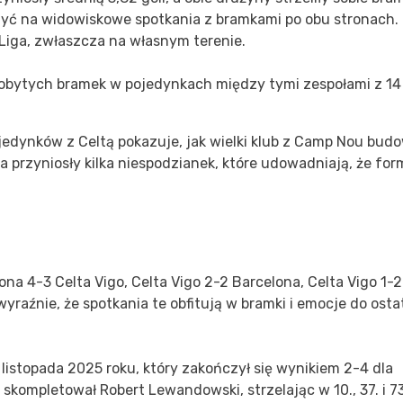
zyć na widowiskowe spotkania z bramkami po obu stronach. 
 Liga, zwłaszcza na własnym terenie.
 zdobytych bramek w pojedynkach między tymi zespołami z 14
edynków z Celtą pokazuje, jak wielki klub z Camp Nou bud
a przyniosły kilka niespodzianek, które udowadniają, że for
na 4-3 Celta Vigo, Celta Vigo 2-2 Barcelona, Celta Vigo 1-2
yraźnie, że spotkania te obfitują w bramki i emocje do ost
listopada 2025 roku, który zakończył się wynikiem 2-4 dla
kompletował Robert Lewandowski, strzelając w 10., 37. i 73