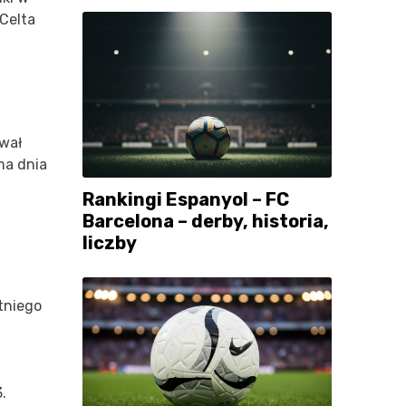
Celta
ował
ma dnia
Rankingi Espanyol – FC
Barcelona – derby, historia,
liczby
atniego
.