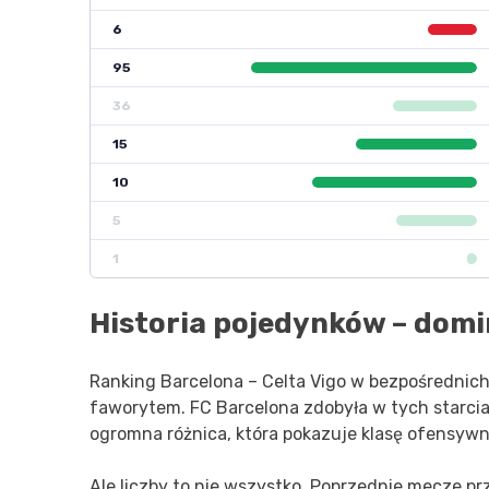
6
95
36
15
10
5
1
Historia pojedynków – domi
Ranking Barcelona – Celta Vigo w bezpośrednich
faworytem. FC Barcelona zdobyła w tych starciac
ogromna różnica, która pokazuje klasę ofensywną
Ale liczby to nie wszystko. Poprzednie mecze przy