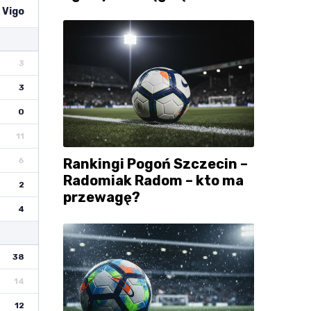
 Vigo
3
3
0
11
Rankingi Pogoń Szczecin –
6
Radomiak Radom – kto ma
2
przewagę?
4
38
14
12