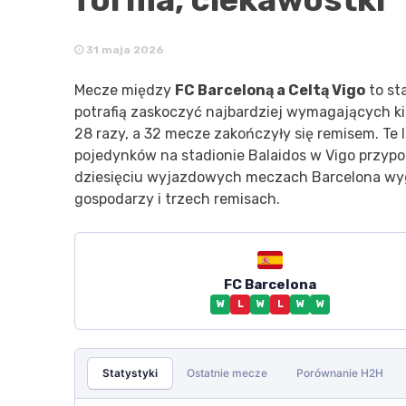
31 maja 2026
Mecze między
FC Barceloną a Celtą Vigo
to sta
potrafią zaskoczyć najbardziej wymagających kib
28 razy, a 32 mecze zakończyły się remisem. Te l
pojedynków na stadionie Balaidos w Vigo przypo
dziesięciu wyjazdowych meczach Barcelona wygr
gospodarzy i trzech remisach.
FC Barcelona
W
L
W
L
W
W
Statystyki
Ostatnie mecze
Porównanie H2H