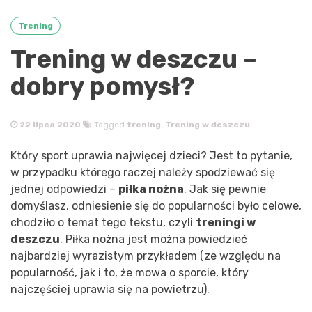
Trening
Trening w deszczu –
dobry pomysł?
22 lipca 2020
Tagged
trening
,
Trening w deszczu
Który sport uprawia najwięcej dzieci? Jest to pytanie,
w przypadku którego raczej należy spodziewać się
jednej odpowiedzi –
piłka nożna
. Jak się pewnie
domyślasz, odniesienie się do popularności było celowe,
chodziło o temat tego tekstu, czyli
treningi w
deszczu
. Piłka nożna jest można powiedzieć
najbardziej wyrazistym przykładem (ze względu na
popularność, jak i to, że mowa o sporcie, który
najczęściej uprawia się na powietrzu).