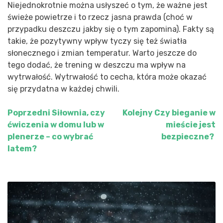
Niejednokrotnie można usłyszeć o tym, że ważne jest
świeże powietrze i to rzecz jasna prawda (choć w
przypadku deszczu jakby się o tym zapomina). Fakty są
takie, że pozytywny wpływ tyczy się też światła
słonecznego i zmian temperatur. Warto jeszcze do
tego dodać, że trening w deszczu ma wpływ na
wytrwałość. Wytrwałość to cecha, która może okazać
się przydatna w każdej chwili.
Poprzedni
Siłownia, czy
Kolejny
Czy bieganie w
Nawigacja
ćwiczenia w domu lub w
mieście jest
wpisu
plenerze – co wybrać
bezpieczne?
latem?