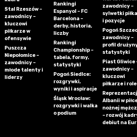
Rankingi
zawodnicy –
Stal Rzeszów –
Espanyol – FC
sylwetki piłk
zawodnicy –
Barcelona –
i pozycje
kluczowi
derby, historia,
Pogoń Szczec
piłkarze w
liczby
zawodnicy –
ofensywie
Rankingi
profil drużyny
Puszcza
Championship –
statystyki
Niepołomice –
tabela, formy,
Piast Gliwice 
zawodnicy –
statystyki
zawodnicy –
młode talenty i
Pogoń Siedlce:
kluczowi
liderzy
rozgrywki,
piłkarze i role
wyniki i aspiracje
Reprezentac
Śląsk Wrocław:
Albanii w piłc
rozgrywki i walka
nożnej mężc
o podium
– rozwój kadry
debiut na Eu