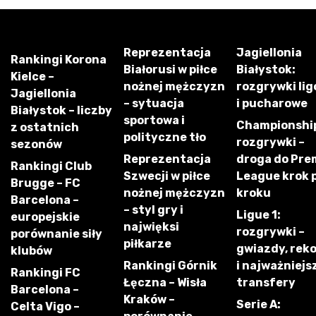
Reprezentacja
Jagiellonia
Rankingi Korona
Białorusi w piłce
Białystok:
Kielce –
nożnej mężczyzn
rozgrywki li
Jagiellonia
– sytuacja
i pucharowe
Białystok – liczby
sportowa i
Championshi
z ostatnich
polityczne tło
rozgrywki –
sezonów
Reprezentacja
droga do Pre
Rankingi Club
Szwecji w piłce
League krok 
Brugge – FC
nożnej mężczyzn
kroku
Barcelona –
– styl gry i
Ligue 1:
europejskie
najwięksi
rozgrywki –
porównanie siły
piłkarze
gwiazdy, rek
klubów
Rankingi Górnik
i najważniejs
Rankingi FC
Łęczna – Wisła
transfery
Barcelona –
Kraków –
Serie A:
Celta Vigo –