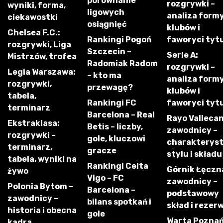
porównanie
rozgrywki –
wyniki, forma,
ligowych
analiza form
ciekawostki
osiągnięć
klubów i
Chelsea F.C.:
Rankingi Pogoń
faworyci tyt
rozgrywki, Liga
Szczecin –
Serie A:
Mistrzów, trofea
Radomiak Radom
rozgrywki –
Legia Warszawa:
– kto ma
analiza form
rozgrywki,
przewagę?
klubów i
tabela,
Rankingi FC
faworyci tyt
terminarz
Barcelona – Real
Rayo Vallecan
Ekstraklasa:
Betis – liczby,
zawodnicy –
rozgrywki –
gole, kluczowi
charakterys
terminarz,
gracze
stylu i składu
tabela, wyniki na
Rankingi Celta
Górnik Łęczn
żywo
Vigo – FC
zawodnicy –
Polonia Bytom –
Barcelona –
podstawowy
zawodnicy –
bilans spotkań i
skład i rezer
historia i obecna
gole
Warta Poznań
kadra