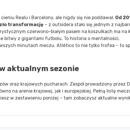
 cieniu Realu i Barcelony, ale nigdy się nie poddawał.
Od 20
szło transformację
– z outsidera stało się jednym z najbar
terystycznym czerwono-białym pasem na koszulkach ma na 
one bitwy z gigantami futbolu. To historia o mentalności,
rwszych minutach meczu. Atlético to nie tylko trofea – to s
 w aktualnym sezonie
strzów oraz krajowych pucharach. Zespół prowadzony przez 
no na arenie krajowej, jak i europejskiej. Pełną listę mec
esz w zestawieniu poniżej – tam zobaczysz aktualne wyniki