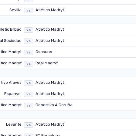
Sevilla
Atlético Madryt
vs
letic Bilbao
Atlético Madryt
vs
al Sociedad
Atlético Madryt
vs
ético Madryt
Osasuna
vs
ético Madryt
Real Madryt
vs
tivo Alavés
Atlético Madryt
vs
Espanyol
Atlético Madryt
vs
ético Madryt
Deportivo A Coruña
vs
Levante
Atlético Madryt
vs
ético Madryt
FC Barcelona