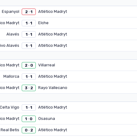
Espanyol
Atlético Madryt
2
1
–
tico Madryt
Elche
1
1
–
Alavés
Atlético Madryt
1
1
–
ivo Alavés
Atlético Madryt
1
1
–
tico Madryt
Villarreal
2
0
–
Mallorca
Atlético Madryt
1
1
–
tico Madryt
Rayo Vallecano
3
2
–
Celta Vigo
Atlético Madryt
1
1
–
tico Madryt
Osasuna
1
0
–
Real Betis
Atlético Madryt
0
2
–