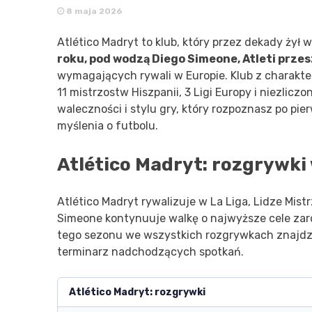
8 maja 2026
Atlético Madryt to klub, który przez dekady żył w
roku, pod wodzą Diego Simeone, Atleti prze
wymagających rywali w Europie. Klub z charak
11 mistrzostw Hiszpanii, 3 Ligi Europy i niezlicz
waleczności i stylu gry, który rozpoznasz po pie
myślenia o futbolu.
Atlético Madryt: rozgrywki
Atlético Madryt rywalizuje w La Liga, Lidze Mi
Simeone kontynuuje walkę o najwyższe cele zarów
tego sezonu we wszystkich rozgrywkach znajdzi
terminarz nadchodzących spotkań.
Atlético Madryt: rozgrywki