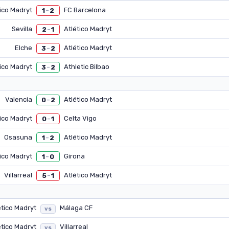
tico Madryt
FC Barcelona
1
2
–
Sevilla
Atlético Madryt
2
1
–
Elche
Atlético Madryt
3
2
–
tico Madryt
Athletic Bilbao
3
2
–
Valencia
Atlético Madryt
0
2
–
tico Madryt
Celta Vigo
0
1
–
Osasuna
Atlético Madryt
1
2
–
tico Madryt
Girona
1
0
–
Villarreal
Atlético Madryt
5
1
–
ético Madryt
Málaga CF
vs
ético Madryt
Villarreal
vs