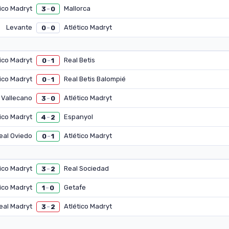
tico Madryt
Mallorca
3
0
–
Levante
Atlético Madryt
0
0
–
tico Madryt
Real Betis
0
1
–
tico Madryt
Real Betis Balompié
0
1
–
 Vallecano
Atlético Madryt
3
0
–
tico Madryt
Espanyol
4
2
–
eal Oviedo
Atlético Madryt
0
1
–
tico Madryt
Real Sociedad
3
2
–
tico Madryt
Getafe
1
0
–
eal Madryt
Atlético Madryt
3
2
–