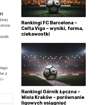
11
dziej
Rankingi FC Barcelona –
koncie
Celta Vigo – wyniki, forma,
ciekawostki
posób
Diego
zów z
 i
Rankingi Górnik Łęczna –
Wisła Kraków – porównanie
ligowych osiągnięć