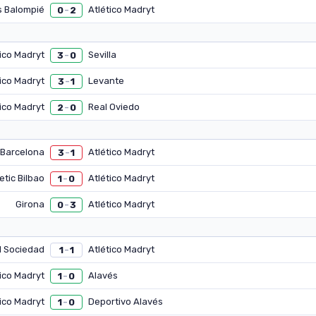
s Balompié
Atlético Madryt
0
2
–
tico Madryt
Sevilla
3
0
–
tico Madryt
Levante
3
1
–
tico Madryt
Real Oviedo
2
0
–
 Barcelona
Atlético Madryt
3
1
–
etic Bilbao
Atlético Madryt
1
0
–
Girona
Atlético Madryt
0
3
–
l Sociedad
Atlético Madryt
1
1
–
tico Madryt
Alavés
1
0
–
tico Madryt
Deportivo Alavés
1
0
–