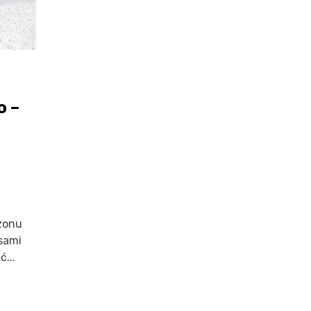
o –
ezonu
sami
...