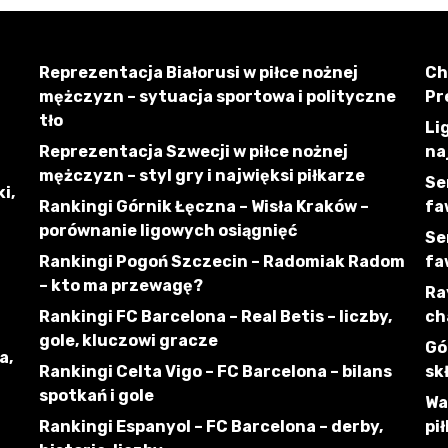
Reprezentacja Białorusi w piłce nożnej
Ch
mężczyzn – sytuacja sportowa i polityczne
Pr
tło
Li
Reprezentacja Szwecji w piłce nożnej
na
mężczyzn – styl gry i najwięksi piłkarze
Se
i,
Rankingi Górnik Łęczna – Wisła Kraków –
fa
porównanie ligowych osiągnięć
Se
Rankingi Pogoń Szczecin – Radomiak Radom
fa
– kto ma przewagę?
Ra
Rankingi FC Barcelona – Real Betis – liczby,
ch
gole, kluczowi gracze
Gó
a,
Rankingi Celta Vigo – FC Barcelona – bilans
sk
spotkań i gole
Wa
Rankingi Espanyol – FC Barcelona – derby,
pi