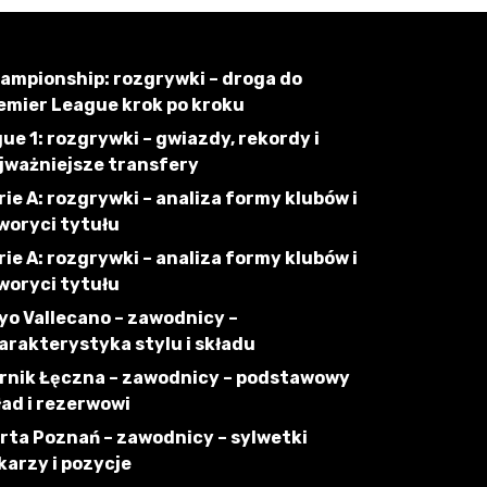
ampionship: rozgrywki – droga do
emier League krok po kroku
gue 1: rozgrywki – gwiazdy, rekordy i
jważniejsze transfery
rie A: rozgrywki – analiza formy klubów i
woryci tytułu
rie A: rozgrywki – analiza formy klubów i
woryci tytułu
yo Vallecano – zawodnicy –
arakterystyka stylu i składu
rnik Łęczna – zawodnicy – podstawowy
ład i rezerwowi
rta Poznań – zawodnicy – sylwetki
łkarzy i pozycje