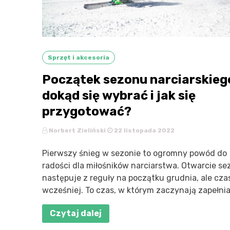
Sprzęt i akcesoria
Początek sezonu narciarskieg
dokąd się wybrać i jak się
przygotować?
Norbert Zieliński
22 listopada 2022
Pierwszy śnieg w sezonie to ogromny powód do
radości dla miłośników narciarstwa. Otwarcie s
następuje z reguły na początku grudnia, ale cza
wcześniej. To czas, w którym zaczynają zapełniać
Czytaj dalej