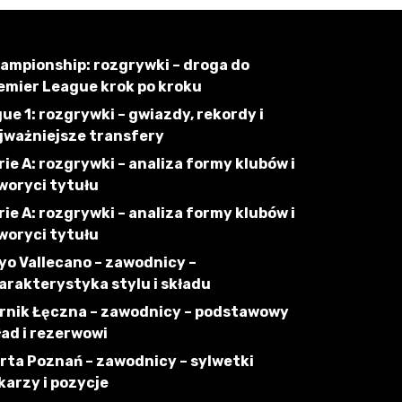
ampionship: rozgrywki – droga do
emier League krok po kroku
gue 1: rozgrywki – gwiazdy, rekordy i
jważniejsze transfery
rie A: rozgrywki – analiza formy klubów i
woryci tytułu
rie A: rozgrywki – analiza formy klubów i
woryci tytułu
yo Vallecano – zawodnicy –
arakterystyka stylu i składu
rnik Łęczna – zawodnicy – podstawowy
ład i rezerwowi
rta Poznań – zawodnicy – sylwetki
łkarzy i pozycje