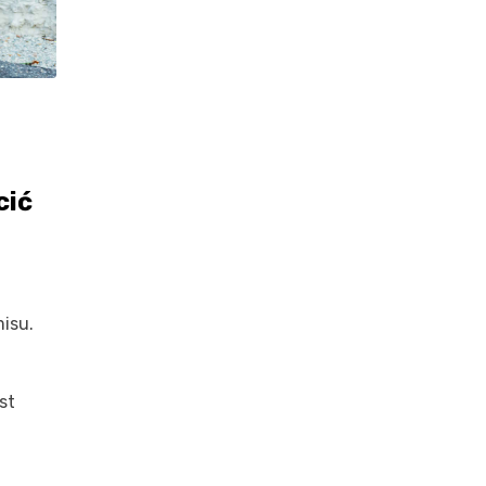
cić
misu.
st