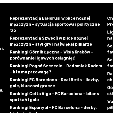
Reprezentacja Białorusi w piłce nożnej
Ch
mężczyzn – sytuacja sportowa i polityczne
Pr
tło
Li
Reprezentacja Szwecji w piłce nożnej
na
mężczyzn – styl gry i najwięksi piłkarze
Se
i,
Rankingi Górnik Łęczna – Wisła Kraków –
fa
porównanie ligowych osiągnięć
Se
Rankingi Pogoń Szczecin – Radomiak Radom
fa
– kto ma przewagę?
Ra
Rankingi FC Barcelona – Real Betis – liczby,
ch
gole, kluczowi gracze
Gó
a,
Rankingi Celta Vigo – FC Barcelona – bilans
sk
spotkań i gole
Wa
Rankingi Espanyol – FC Barcelona – derby,
pi