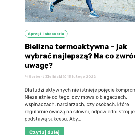
Sprzęt i akcesoria
Bielizna termoaktywna – jak
wybrać najlepszą? Na co zwró
uwagę?
Norbert Zieliński
15 lutego 2022
Dla ludzi aktywnych nie istnieje pojęcie kompro
Niezależnie od tego, czy mowa o biegaczach,
wspinaczach, narciarzach, czy osobach, które
regularnie ćwiczą na siłowni, odpowiedni strój je
podstawą sukcesu. Aby...
Czytaj dalej