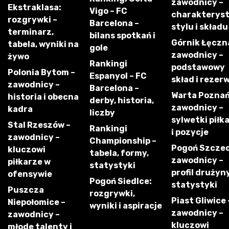
zawodnicy –
Ekstraklasa:
Vigo – FC
charakterys
rozgrywki –
Barcelona –
stylu i składu
terminarz,
bilans spotkań i
Górnik Łęczn
tabela, wyniki na
gole
zawodnicy –
żywo
Rankingi
podstawowy
Polonia Bytom –
Espanyol – FC
skład i rezer
zawodnicy –
Barcelona –
Warta Poznań
historia i obecna
derby, historia,
zawodnicy –
kadra
liczby
sylwetki piłk
Stal Rzeszów –
Rankingi
i pozycje
zawodnicy –
Championship –
Pogoń Szczec
kluczowi
tabela, formy,
zawodnicy –
piłkarze w
statystyki
profil drużyny
ofensywie
Pogoń Siedlce:
statystyki
Puszcza
rozgrywki,
Piast Gliwice 
Niepołomice –
wyniki i aspiracje
zawodnicy –
zawodnicy –
kluczowi
młode talenty i