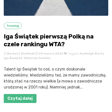
Trening
Iga Świątek pierwszą Polką na
czele rankingu WTA?
Norbert Zieliński
24 marca 2022
Tagged
Ashleigh Barty
,
Iga Świątek
,
Viktorija Golubic
Talent Igi Świątek to coś, o czym doskonale
wiedzieliśmy. Wiedzieliśmy też, że mamy zawodniczkę,
którą stać na rzeczy wielkie (a mowa o zawodniczce
urodzonej w 2001 roku). Niemniej jednak...
Czytaj dalej