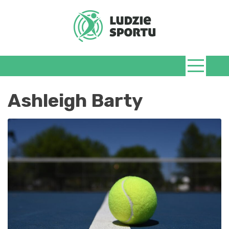
Skip
to
content
LudzieSportu.
Ashleigh Barty