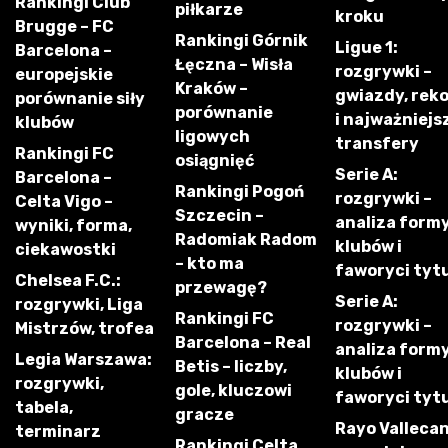
Rankingi Club
piłkarze
kroku
Brugge – FC
Rankingi Górnik
Ligue 1:
Barcelona –
Łęczna – Wisła
rozgrywki –
europejskie
Kraków –
gwiazdy, rek
porównanie siły
porównanie
i najważniejs
klubów
ligowych
transfery
Rankingi FC
osiągnięć
Serie A:
Barcelona –
Rankingi Pogoń
rozgrywki –
Celta Vigo –
Szczecin –
analiza form
wyniki, forma,
Radomiak Radom
klubów i
ciekawostki
– kto ma
faworyci tyt
Chelsea F.C.:
przewagę?
Serie A:
rozgrywki, Liga
Rankingi FC
rozgrywki –
Mistrzów, trofea
Barcelona – Real
analiza form
Legia Warszawa:
Betis – liczby,
klubów i
rozgrywki,
gole, kluczowi
faworyci tyt
tabela,
gracze
Rayo Vallecan
terminarz
Rankingi Celta