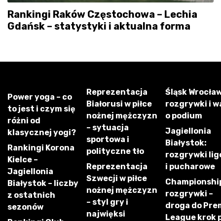
Rankingi Raków Częstochowa – Lechia
Gdańsk – statystyki i aktualna forma
Reprezentacja
Śląsk Wrocław
Power yoga – co
Białorusi w piłce
rozgrywki i w
to jest i czym się
nożnej mężczyzn
o podium
różni od
– sytuacja
Jagiellonia
klasycznej yogi?
sportowa i
Białystok:
Rankingi Korona
polityczne tło
rozgrywki li
Kielce –
Reprezentacja
i pucharowe
Jagiellonia
Szwecji w piłce
Championshi
Białystok – liczby
nożnej mężczyzn
rozgrywki –
z ostatnich
– styl gry i
droga do Pre
sezonów
najwięksi
League krok 