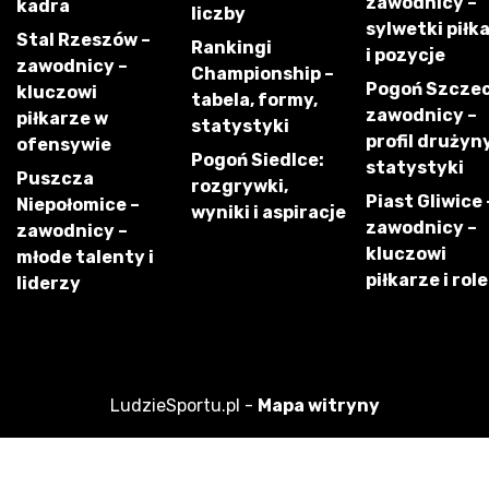
zawodnicy –
kadra
liczby
sylwetki piłk
Stal Rzeszów –
Rankingi
i pozycje
zawodnicy –
Championship –
Pogoń Szczec
kluczowi
tabela, formy,
zawodnicy –
piłkarze w
statystyki
profil drużyny
ofensywie
Pogoń Siedlce:
statystyki
Puszcza
rozgrywki,
Piast Gliwice 
Niepołomice –
wyniki i aspiracje
zawodnicy –
zawodnicy –
kluczowi
młode talenty i
piłkarze i role
liderzy
LudzieSportu.pl -
Mapa witryny