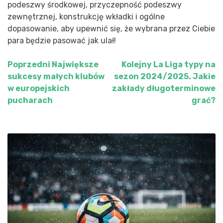
podeszwy środkowej, przyczepność podeszwy
zewnętrznej, konstrukcję wkładki i ogólne
dopasowanie, aby upewnić się, że wybrana przez Ciebie
para będzie pasować jak ulał!
Poprzedni
Największe
Kolejny
La Liga typy na
Nawigacja
sukcesy małych klubów
sezon 2024/2025. Jakie
wpisu
w europejskich
zakłady długoterminowe
pucharach
grać?