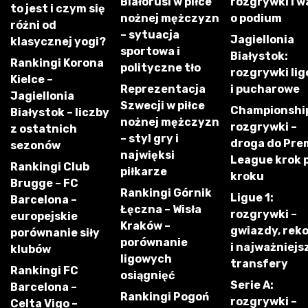
Białorusi w piłce
rozgrywki i w
to jest i czym się
nożnej mężczyzn
o podium
różni od
– sytuacja
Jagiellonia
klasycznej yogi?
sportowa i
Białystok:
Rankingi Korona
polityczne tło
rozgrywki li
Kielce –
Reprezentacja
i pucharowe
Jagiellonia
Szwecji w piłce
Championshi
Białystok – liczby
nożnej mężczyzn
rozgrywki –
z ostatnich
– styl gry i
droga do Pre
sezonów
najwięksi
League krok 
Rankingi Club
piłkarze
kroku
Brugge – FC
Rankingi Górnik
Ligue 1:
Barcelona –
Łęczna – Wisła
rozgrywki –
europejskie
Kraków –
gwiazdy, rek
porównanie siły
porównanie
i najważniejs
klubów
ligowych
transfery
Rankingi FC
osiągnięć
Serie A:
Barcelona –
Rankingi Pogoń
rozgrywki –
Celta Vigo –