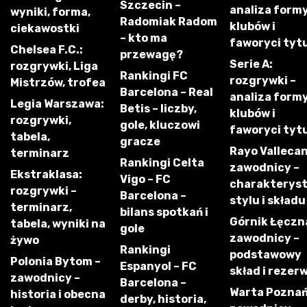
Szczecin –
analiza form
wyniki, forma,
Radomiak Radom
klubów i
ciekawostki
– kto ma
faworyci tyt
Chelsea F.C.:
przewagę?
Serie A:
rozgrywki, Liga
Rankingi FC
rozgrywki –
Mistrzów, trofea
Barcelona – Real
analiza form
Legia Warszawa:
Betis – liczby,
klubów i
rozgrywki,
gole, kluczowi
faworyci tyt
tabela,
gracze
Rayo Vallecan
terminarz
Rankingi Celta
zawodnicy –
Ekstraklasa:
Vigo – FC
charakterys
rozgrywki –
Barcelona –
stylu i składu
terminarz,
bilans spotkań i
Górnik Łęczn
tabela, wyniki na
gole
zawodnicy –
żywo
Rankingi
podstawowy
Polonia Bytom –
Espanyol – FC
skład i rezer
zawodnicy –
Barcelona –
Warta Poznań
historia i obecna
derby, historia,