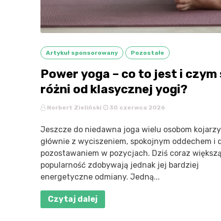
Artykuł sponsorowany
Pozostałe
Power yoga – co to jest i czym 
różni od klasycznej yogi?
Norbert Zieliński
30 czerwca 2026
Jeszcze do niedawna joga wielu osobom kojarzył
głównie z wyciszeniem, spokojnym oddechem i 
pozostawaniem w pozycjach. Dziś coraz większ
popularność zdobywają jednak jej bardziej
energetyczne odmiany. Jedną...
Czytaj dalej