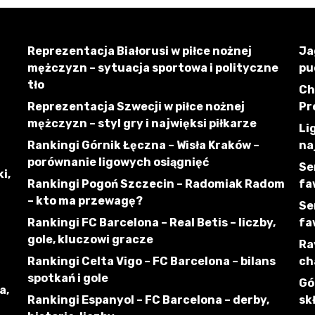
Reprezentacja Białorusi w piłce nożnej
Ja
mężczyzn – sytuacja sportowa i polityczne
pu
tło
Ch
Reprezentacja Szwecji w piłce nożnej
Pr
mężczyzn – styl gry i najwięksi piłkarze
Li
Rankingi Górnik Łęczna – Wisła Kraków –
na
porównanie ligowych osiągnięć
Se
i,
Rankingi Pogoń Szczecin – Radomiak Radom
fa
– kto ma przewagę?
Se
Rankingi FC Barcelona – Real Betis – liczby,
fa
gole, kluczowi gracze
Ra
Rankingi Celta Vigo – FC Barcelona – bilans
ch
spotkań i gole
Gó
a,
Rankingi Espanyol – FC Barcelona – derby,
sk