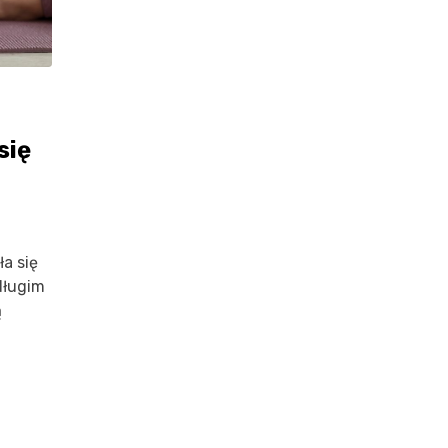
się
a się
długim
ą