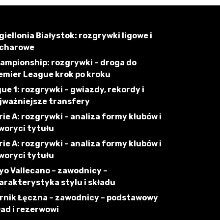
giellonia Białystok: rozgrywki ligowe i
charowe
ampionship: rozgrywki – droga do
emier League krok po kroku
gue 1: rozgrywki – gwiazdy, rekordy i
jważniejsze transfery
rie A: rozgrywki – analiza formy klubów i
woryci tytułu
rie A: rozgrywki – analiza formy klubów i
woryci tytułu
yo Vallecano – zawodnicy –
arakterystyka stylu i składu
rnik Łęczna – zawodnicy – podstawowy
ład i rezerwowi