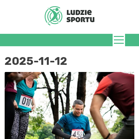
Skip
to
content
LudzieSportu.
2025-11-12