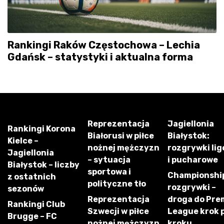
Rankingi Raków Częstochowa – Lechia
Gdańsk – statystyki i aktualna forma
Reprezentacja
Jagiellonia
Rankingi Korona
Białorusi w piłce
Białystok:
Kielce –
nożnej mężczyzn
rozgrywki li
Jagiellonia
– sytuacja
i pucharowe
Białystok – liczby
sportowa i
Championshi
z ostatnich
polityczne tło
rozgrywki –
sezonów
Reprezentacja
droga do Pre
Rankingi Club
Szwecji w piłce
League krok 
Brugge – FC
nożnej mężczyzn
kroku