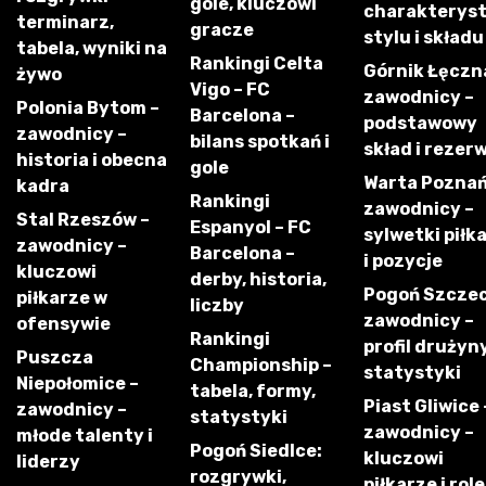
gole, kluczowi
charakterys
terminarz,
gracze
stylu i składu
tabela, wyniki na
Rankingi Celta
Górnik Łęczn
żywo
Vigo – FC
zawodnicy –
Polonia Bytom –
Barcelona –
podstawowy
zawodnicy –
bilans spotkań i
skład i rezer
historia i obecna
gole
Warta Poznań
kadra
Rankingi
zawodnicy –
Stal Rzeszów –
Espanyol – FC
sylwetki piłk
zawodnicy –
Barcelona –
i pozycje
kluczowi
derby, historia,
Pogoń Szczec
piłkarze w
liczby
zawodnicy –
ofensywie
Rankingi
profil drużyny
Puszcza
Championship –
statystyki
Niepołomice –
tabela, formy,
Piast Gliwice 
zawodnicy –
statystyki
zawodnicy –
młode talenty i
Pogoń Siedlce:
kluczowi
liderzy
rozgrywki,
piłkarze i role