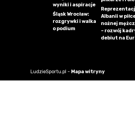
wyniki i aspiracje
Reprezentac
Śląsk Wrocław:
Albanii w piłc
rozgrywki i walka
nożnej mężc
o podium
– rozwój kadry
debiut na Eu
LudzieSportu.pl -
Mapa witryny