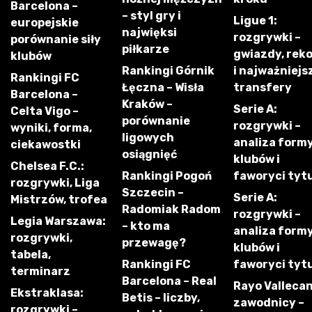
Barcelona –
– styl gry i
Ligue 1:
europejskie
najwięksi
rozgrywki –
porównanie siły
piłkarze
gwiazdy, rek
klubów
Rankingi Górnik
i najważniejs
Rankingi FC
Łęczna – Wisła
transfery
Barcelona –
Kraków –
Serie A:
Celta Vigo –
porównanie
rozgrywki –
wyniki, forma,
ligowych
analiza form
ciekawostki
osiągnięć
klubów i
Chelsea F.C.:
Rankingi Pogoń
faworyci tyt
rozgrywki, Liga
Szczecin –
Serie A:
Mistrzów, trofea
Radomiak Radom
rozgrywki –
Legia Warszawa:
– kto ma
analiza form
rozgrywki,
przewagę?
klubów i
tabela,
Rankingi FC
faworyci tyt
terminarz
Barcelona – Real
Rayo Vallecan
Ekstraklasa:
Betis – liczby,
zawodnicy –
rozgrywki –