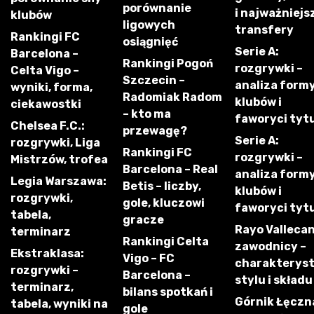
porównanie
i najważniejs
klubów
ligowych
transfery
Rankingi FC
osiągnięć
Serie A:
Barcelona –
Rankingi Pogoń
rozgrywki –
Celta Vigo –
Szczecin –
analiza form
wyniki, forma,
Radomiak Radom
klubów i
ciekawostki
– kto ma
faworyci tyt
Chelsea F.C.:
przewagę?
Serie A:
rozgrywki, Liga
Rankingi FC
rozgrywki –
Mistrzów, trofea
Barcelona – Real
analiza form
Legia Warszawa:
Betis – liczby,
klubów i
rozgrywki,
gole, kluczowi
faworyci tyt
tabela,
gracze
Rayo Vallecan
terminarz
Rankingi Celta
zawodnicy –
Ekstraklasa:
Vigo – FC
charakterys
rozgrywki –
Barcelona –
stylu i składu
terminarz,
bilans spotkań i
Górnik Łęczn
tabela, wyniki na
gole