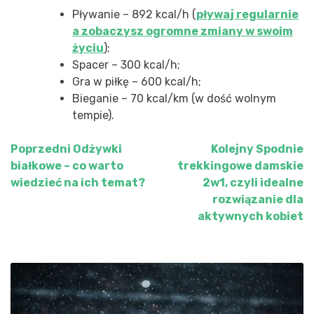
Pływanie – 892 kcal/h (
pływaj regularnie
a zobaczysz ogromne zmiany w swoim
życiu
);
Spacer – 300 kcal/h;
Gra w piłkę – 600 kcal/h;
Bieganie – 70 kcal/km (w dość wolnym
tempie).
Poprzedni
Odżywki
Kolejny
Spodnie
Nawigacja
białkowe – co warto
trekkingowe damskie
wpisu
wiedzieć na ich temat?
2w1, czyli idealne
rozwiązanie dla
aktywnych kobiet