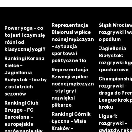
Reprezentacja
Śląsk Wrocław
Power yoga – co
Białorusi w piłce
rozgrywki i w
to jest i czym się
nożnej mężczyzn
o podium
różni od
– sytuacja
Jagiellonia
klasycznej yogi?
sportowa i
Białystok:
Rankingi Korona
polityczne tło
rozgrywki li
Kielce –
Reprezentacja
i pucharowe
Jagiellonia
Szwecji w piłce
Championshi
Białystok – liczby
nożnej mężczyzn
rozgrywki –
z ostatnich
– styl gry i
droga do Pre
sezonów
najwięksi
League krok 
Rankingi Club
piłkarze
kroku
Brugge – FC
Rankingi Górnik
Ligue 1:
Barcelona –
Łęczna – Wisła
rozgrywki –
europejskie
Kraków –
gwiazdy, rek
porównanie siły