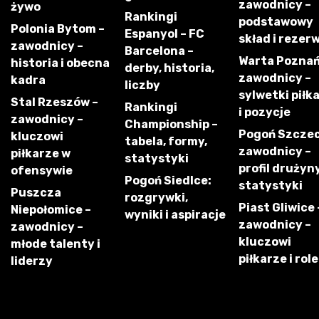
zawodnicy –
żywo
Rankingi
podstawowy
Polonia Bytom –
Espanyol – FC
skład i rezer
zawodnicy –
Barcelona –
Warta Poznań
historia i obecna
derby, historia,
zawodnicy –
kadra
liczby
sylwetki piłk
Stal Rzeszów –
Rankingi
i pozycje
zawodnicy –
Championship –
Pogoń Szczec
kluczowi
tabela, formy,
zawodnicy –
piłkarze w
statystyki
profil drużyny
ofensywie
Pogoń Siedlce:
statystyki
Puszcza
rozgrywki,
Piast Gliwice 
Niepołomice –
wyniki i aspiracje
zawodnicy –
zawodnicy –
kluczowi
młode talenty i
piłkarze i role
liderzy