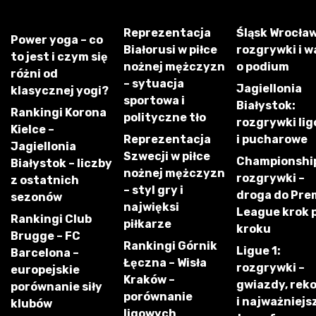
Reprezentacja
Śląsk Wrocław
Power yoga – co
Białorusi w piłce
rozgrywki i w
to jest i czym się
nożnej mężczyzn
o podium
różni od
– sytuacja
Jagiellonia
klasycznej yogi?
sportowa i
Białystok:
Rankingi Korona
polityczne tło
rozgrywki li
Kielce –
Reprezentacja
i pucharowe
Jagiellonia
Szwecji w piłce
Championshi
Białystok – liczby
nożnej mężczyzn
rozgrywki –
z ostatnich
– styl gry i
droga do Pre
sezonów
najwięksi
League krok 
Rankingi Club
piłkarze
kroku
Brugge – FC
Rankingi Górnik
Ligue 1:
Barcelona –
Łęczna – Wisła
rozgrywki –
europejskie
Kraków –
gwiazdy, rek
porównanie siły
porównanie
i najważniejs
klubów
ligowych