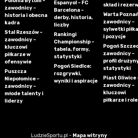
Polonia Bytom –
Espanyol – FC
skład i rezer
zawodnicy –
Barcelona –
Warta Poznań
historia i obecna
derby, historia,
zawodnicy –
kadra
liczby
sylwetki piłk
Stal Rzeszów –
Rankingi
i pozycje
zawodnicy –
Championship –
Pogoń Szczec
kluczowi
tabela, formy,
zawodnicy –
piłkarze w
statystyki
profil drużyny
ofensywie
Pogoń Siedlce:
statystyki
Puszcza
rozgrywki,
Piast Gliwice 
Niepołomice –
wyniki i aspiracje
zawodnicy –
zawodnicy –
kluczowi
młode talenty i
piłkarze i role
liderzy
LudzieSportu.pl -
Mapa witryny