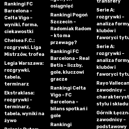
transfery
Rankingi FC
osiągnięć
Serie A:
Barcelona –
Rankingi Pogoń
rozgrywki –
Celta Vigo –
Szczecin –
analiza form
wyniki, forma,
Radomiak Radom
klubów i
ciekawostki
– kto ma
faworyci tyt
Chelsea F.C.:
przewagę?
Serie A:
rozgrywki, Liga
Rankingi FC
rozgrywki –
Mistrzów, trofea
Barcelona – Real
analiza form
Legia Warszawa:
Betis – liczby,
klubów i
rozgrywki,
gole, kluczowi
faworyci tyt
tabela,
gracze
Rayo Vallecan
terminarz
Rankingi Celta
zawodnicy –
Ekstraklasa:
Vigo – FC
charakterys
rozgrywki –
Barcelona –
stylu i składu
terminarz,
bilans spotkań i
Górnik Łęczn
tabela, wyniki na
gole
zawodnicy –
żywo
Rankingi
podstawowy