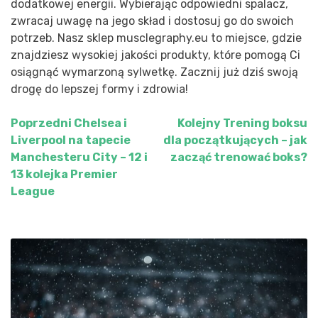
dodatkowej energii. Wybierając odpowiedni spalacz,
zwracaj uwagę na jego skład i dostosuj go do swoich
potrzeb. Nasz sklep musclegraphy.eu to miejsce, gdzie
znajdziesz wysokiej jakości produkty, które pomogą Ci
osiągnąć wymarzoną sylwetkę. Zacznij już dziś swoją
drogę do lepszej formy i zdrowia!
Poprzedni
Chelsea i
Kolejny
Trening boksu
Nawigacja
Liverpool na tapecie
dla początkujących – jak
wpisu
Manchesteru City – 12 i
zacząć trenować boks?
13 kolejka Premier
League