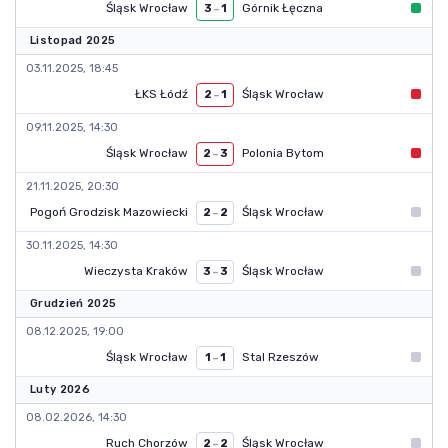
Śląsk Wrocław
Górnik Łęczna
3
–
1
Listopad 2025
03.11.2025, 18:45
ŁKS Łódź
Śląsk Wrocław
2
–
1
09.11.2025, 14:30
Śląsk Wrocław
Polonia Bytom
2
–
3
21.11.2025, 20:30
Pogoń Grodzisk Mazowiecki
Śląsk Wrocław
2
–
2
30.11.2025, 14:30
Wieczysta Kraków
Śląsk Wrocław
3
–
3
Grudzień 2025
08.12.2025, 19:00
Śląsk Wrocław
Stal Rzeszów
1
–
1
Luty 2026
08.02.2026, 14:30
Ruch Chorzów
Śląsk Wrocław
2
–
2