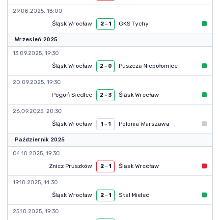
29.08.2025, 18:00
Śląsk Wrocław
GKS Tychy
2
–
1
Wrzesień 2025
13.09.2025, 19:30
Śląsk Wrocław
Puszcza Niepołomice
2
–
0
20.09.2025, 19:30
Pogoń Siedlce
Śląsk Wrocław
2
–
3
26.09.2025, 20:30
Śląsk Wrocław
Polonia Warszawa
1
–
1
Październik 2025
04.10.2025, 19:30
Znicz Pruszków
Śląsk Wrocław
2
–
1
19.10.2025, 14:30
Śląsk Wrocław
Stal Mielec
2
–
1
25.10.2025, 19:30