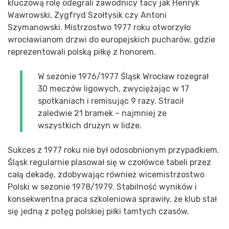
kluczową rolę odegrali zawodnicy tacy jak Henryk
Wawrowski, Zygfryd Szołtysik czy Antoni
Szymanowski. Mistrzostwo 1977 roku otworzyło
wrocławianom drzwi do europejskich pucharów, gdzie
reprezentowali polską piłkę z honorem.
W sezonie 1976/1977 Śląsk Wrocław rozegrał
30 meczów ligowych, zwyciężając w 17
spotkaniach i remisując 9 razy. Stracił
zaledwie 21 bramek – najmniej ze
wszystkich drużyn w lidze.
Sukces z 1977 roku nie był odosobnionym przypadkiem.
Śląsk regularnie plasował się w czołówce tabeli przez
całą dekadę, zdobywając również wicemistrzostwo
Polski w sezonie 1978/1979. Stabilność wyników i
konsekwentna praca szkoleniowa sprawiły, że klub stał
się jedną z potęg polskiej piłki tamtych czasów.