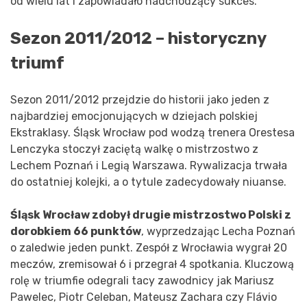
od wielu lat i zapowiadało nadchodzący sukces.
Sezon 2011/2012 – historyczny
triumf
Sezon 2011/2012 przejdzie do historii jako jeden z
najbardziej emocjonujących w dziejach polskiej
Ekstraklasy. Śląsk Wrocław pod wodzą trenera Orestesa
Lenczyka stoczył zaciętą walkę o mistrzostwo z
Lechem Poznań i Legią Warszawa. Rywalizacja trwała
do ostatniej kolejki, a o tytule zadecydowały niuanse.
Śląsk Wrocław zdobył drugie mistrzostwo Polski z
dorobkiem 66 punktów
, wyprzedzając Lecha Poznań
o zaledwie jeden punkt. Zespół z Wrocławia wygrał 20
meczów, zremisował 6 i przegrał 4 spotkania. Kluczową
rolę w triumfie odegrali tacy zawodnicy jak Mariusz
Pawelec, Piotr Celeban, Mateusz Zachara czy Flávio