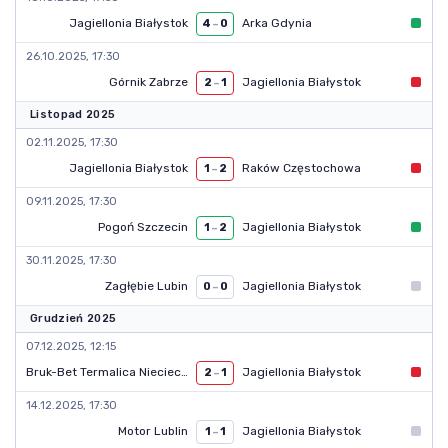
Jagiellonia Białystok
Arka Gdynia
4
–
0
26.10.2025, 17:30
Górnik Zabrze
Jagiellonia Białystok
2
–
1
Listopad 2025
02.11.2025, 17:30
Jagiellonia Białystok
Raków Częstochowa
1
–
2
09.11.2025, 17:30
Pogoń Szczecin
Jagiellonia Białystok
1
–
2
30.11.2025, 17:30
Zagłębie Lubin
Jagiellonia Białystok
0
–
0
Grudzień 2025
07.12.2025, 12:15
Bruk-Bet Termalica Nieciecza
Jagiellonia Białystok
2
–
1
14.12.2025, 17:30
Motor Lublin
Jagiellonia Białystok
1
–
1