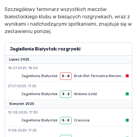
Szczegółowy terminarz wszystkich meczów
białostockiego klubu w bieżących rozgrywkach, wraz z
wynikami i nadchodzącymi spotkaniami, znajduje się w
zestawieniu poniżej.
Jagiellonia Białystok: rozgrywki
Lipiec 2025
18.07.2025, 18:00
Jagiellonia Białystok
Bruk-Bet Termalica Nieciecza
0
–
4
27.07.2025, 17:30
Jagiellonia Białystok
Widzew Łódź
3
–
2
Sierpień 2025
10.08.2025, 17:30
Jagiellonia Białystok
Cracovia
5
–
2
17.08.2025, 17:30