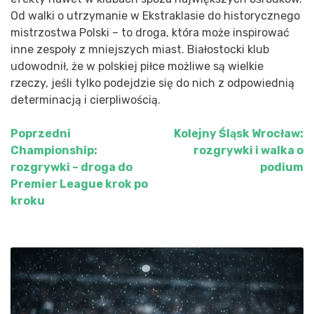
Od walki o utrzymanie w Ekstraklasie do historycznego
mistrzostwa Polski – to droga, która może inspirować
inne zespoły z mniejszych miast. Białostocki klub
udowodnił, że w polskiej piłce możliwe są wielkie
rzeczy, jeśli tylko podejdzie się do nich z odpowiednią
determinacją i cierpliwością.
Poprzedni
Kolejny
Śląsk Wrocław:
Nawigacja
Championship:
rozgrywki i walka o
wpisu
rozgrywki – droga do
podium
Premier League krok po
kroku