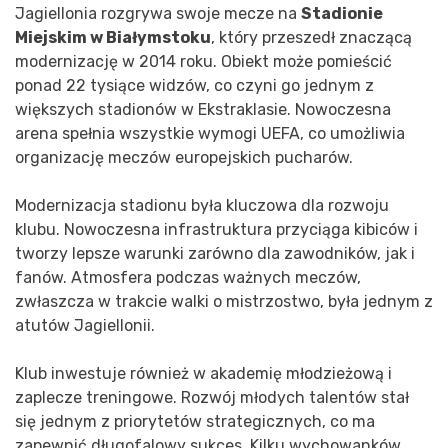
Jagiellonia rozgrywa swoje mecze na
Stadionie
Miejskim w Białymstoku
, który przeszedł znaczącą
modernizację w 2014 roku. Obiekt może pomieścić
ponad 22 tysiące widzów, co czyni go jednym z
większych stadionów w Ekstraklasie. Nowoczesna
arena spełnia wszystkie wymogi UEFA, co umożliwia
organizację meczów europejskich pucharów.
Modernizacja stadionu była kluczowa dla rozwoju
klubu. Nowoczesna infrastruktura przyciąga kibiców i
tworzy lepsze warunki zarówno dla zawodników, jak i
fanów. Atmosfera podczas ważnych meczów,
zwłaszcza w trakcie walki o mistrzostwo, była jednym z
atutów Jagiellonii.
Klub inwestuje również w akademię młodzieżową i
zaplecze treningowe. Rozwój młodych talentów stał
się jednym z priorytetów strategicznych, co ma
zapewnić długofalowy sukces. Kilku wychowanków