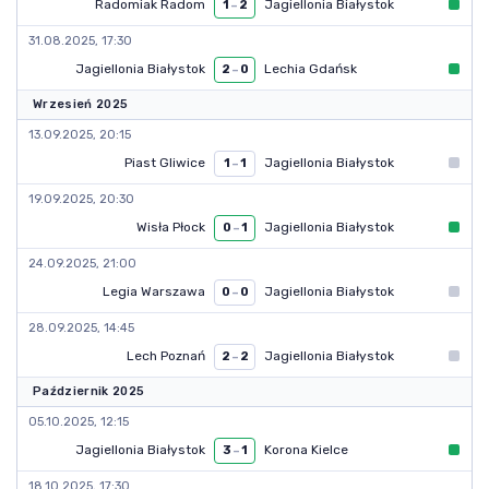
Radomiak Radom
Jagiellonia Białystok
1
–
2
31.08.2025, 17:30
Jagiellonia Białystok
Lechia Gdańsk
2
–
0
Wrzesień 2025
13.09.2025, 20:15
Piast Gliwice
Jagiellonia Białystok
1
–
1
19.09.2025, 20:30
Wisła Płock
Jagiellonia Białystok
0
–
1
24.09.2025, 21:00
Legia Warszawa
Jagiellonia Białystok
0
–
0
28.09.2025, 14:45
Lech Poznań
Jagiellonia Białystok
2
–
2
Październik 2025
05.10.2025, 12:15
Jagiellonia Białystok
Korona Kielce
3
–
1
18.10.2025, 17:30