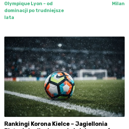
Olympique Lyon – od
Milan
wpisu
dominacji po trudniejsze
lata
Rankingi Korona Kielce – Jagiellonia