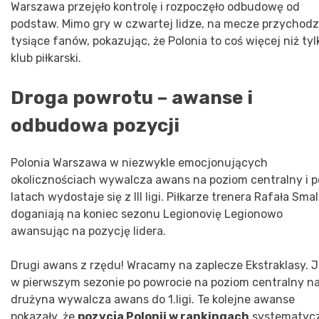
Warszawa przejęło kontrolę i rozpoczęło odbudowę od
podstaw. Mimo gry w czwartej lidze, na mecze przychodz
tysiące fanów, pokazując, że Polonia to coś więcej niż tyl
klub piłkarski.
Droga powrotu – awanse i
odbudowa pozycji
Polonia Warszawa w niezwykle emocjonujących
okolicznościach wywalcza awans na poziom centralny i p
latach wydostaje się z III ligi. Piłkarze trenera Rafała Sma
doganiają na koniec sezonu Legionovię Legionowo
awansując na pozycję lidera.
Drugi awans z rzędu! Wracamy na zaplecze Ekstraklasy. 
w pierwszym sezonie po powrocie na poziom centralny n
drużyna wywalcza awans do 1.ligi. Te kolejne awanse
pokazały, że
pozycja Polonii w rankingach
systematyc