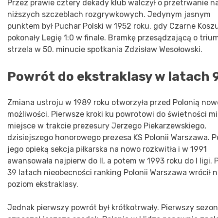
Przez prawie cztery dekady klub walczył o przetrwanie n
niższych szczeblach rozgrywkowych. Jedynym jasnym
punktem był Puchar Polski w 1952 roku, gdy Czarne Kosz
pokonały Legię 1:0 w finale. Bramkę przesądzającą o trium
strzela w 50. minucie spotkania Zdzisław Wesołowski.
Powrót do ekstraklasy w latach 
Zmiana ustroju w 1989 roku otworzyła przed Polonią now
możliwości. Pierwsze kroki ku powrotowi do świetności mi
miejsce w trakcie prezesury Jerzego Piekarzewskiego,
dzisiejszego honorowego prezesa KS Polonii Warszawa. P
jego opieką sekcja piłkarska na nowo rozkwitła i w 1991
awansowała najpierw do II, a potem w 1993 roku do I ligi. 
39 latach nieobecności ranking Polonii Warszawa wrócił 
poziom ekstraklasy.
Jednak pierwszy powrót był krótkotrwały. Pierwszy sezon