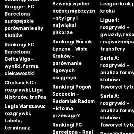
Szwecji w piłce
League krok 
Brugge – FC
nożnej mężczyzn
kroku
Barcelona –
– styl gry i
Ligue 1:
europejskie
najwięksi
rozgrywki –
porównanie siły
piłkarze
gwiazdy, rek
klubów
Rankingi Górnik
i najważniejs
Rankingi FC
Łęczna – Wisła
transfery
Barcelona –
Kraków –
Serie A:
Celta Vigo –
porównanie
rozgrywki –
wyniki, forma,
ligowych
analiza form
ciekawostki
osiągnięć
klubów i
Chelsea F.C.:
Rankingi Pogoń
faworyci tyt
rozgrywki, Liga
Szczecin –
Serie A:
Mistrzów, trofea
Radomiak Radom
rozgrywki –
Legia Warszawa:
– kto ma
analiza form
rozgrywki,
przewagę?
klubów i
tabela,
Rankingi FC
faworyci tyt
terminarz
Barcelona – Real