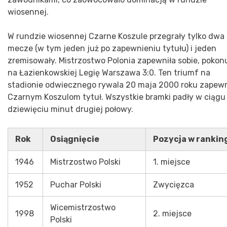
wiosennej.
W rundzie wiosennej Czarne Koszule przegrały tylko dwa
mecze (w tym jeden już po zapewnieniu tytułu) i jeden
zremisowały. Mistrzostwo Polonia zapewniła sobie, pokon
na Łazienkowskiej Legię Warszawa 3:0. Ten triumf na
stadionie odwiecznego rywala 20 maja 2000 roku zapewn
Czarnym Koszulom tytuł. Wszystkie bramki padły w ciągu
dziewięciu minut drugiej połowy.
Rok
Osiągnięcie
Pozycja w rankin
1946
Mistrzostwo Polski
1. miejsce
1952
Puchar Polski
Zwycięzca
Wicemistrzostwo
1998
2. miejsce
Polski