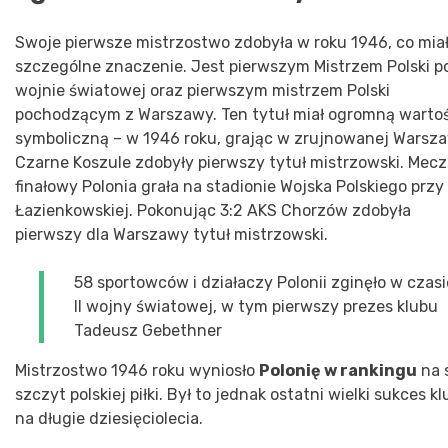
Swoje pierwsze mistrzostwo zdobyła w roku 1946, co mia
szczególne znaczenie. Jest pierwszym Mistrzem Polski po
wojnie światowej oraz pierwszym mistrzem Polski
pochodzącym z Warszawy. Ten tytuł miał ogromną warto
symboliczną – w 1946 roku, grając w zrujnowanej Warsza
Czarne Koszule zdobyły pierwszy tytuł mistrzowski. Mecz
finałowy Polonia grała na stadionie Wojska Polskiego przy
Łazienkowskiej. Pokonując 3:2 AKS Chorzów zdobyła
pierwszy dla Warszawy tytuł mistrzowski.
58 sportowców i działaczy Polonii zginęło w czasi
II wojny światowej, w tym pierwszy prezes klubu
Tadeusz Gebethner
Mistrzostwo 1946 roku wyniosło
Polonię w rankingu
na 
szczyt polskiej piłki. Był to jednak ostatni wielki sukces k
na długie dziesięciolecia.