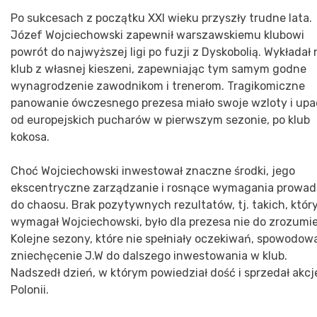
Po sukcesach z początku XXI wieku przyszły trudne lata.
Józef Wojciechowski zapewnił warszawskiemu klubowi
powrót do najwyższej ligi po fuzji z Dyskobolią. Wykładał 
klub z własnej kieszeni, zapewniając tym samym godne
wynagrodzenie zawodnikom i trenerom. Tragikomiczne
panowanie ówczesnego prezesa miało swoje wzloty i upad
od europejskich pucharów w pierwszym sezonie, po klub
kokosa.
Choć Wojciechowski inwestował znaczne środki, jego
ekscentryczne zarządzanie i rosnące wymagania prowad
do chaosu. Brak pozytywnych rezultatów, tj. takich, któr
wymagał Wojciechowski, było dla prezesa nie do zrozumie
Kolejne sezony, które nie spełniały oczekiwań, spowodow
zniechęcenie J.W do dalszego inwestowania w klub.
Nadszedł dzień, w którym powiedział dość i sprzedał akcj
Polonii.