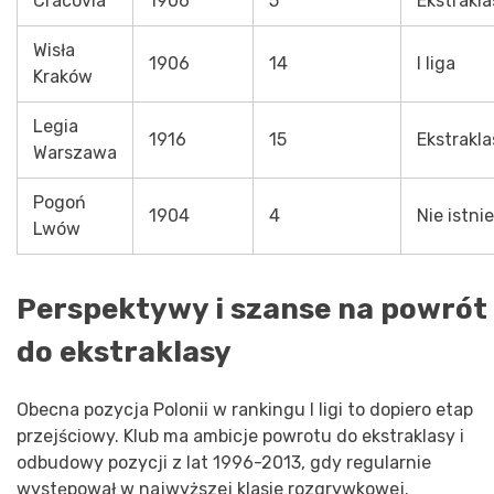
Cracovia
1906
5
Ekstrakla
Wisła
1906
14
I liga
Kraków
Legia
1916
15
Ekstrakla
Warszawa
Pogoń
1904
4
Nie istnie
Lwów
Perspektywy i szanse na powrót
do ekstraklasy
Obecna pozycja Polonii w rankingu I ligi to dopiero etap
przejściowy. Klub ma ambicje powrotu do ekstraklasy i
odbudowy pozycji z lat 1996-2013, gdy regularnie
występował w najwyższej klasie rozgrywkowej.