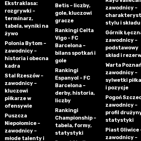
Rayo Vallecan
Ekstraklasa:
Betis – liczby,
zawodnicy –
rozgrywki –
gole, kluczowi
charakterys
terminarz,
gracze
stylu i składu
tabela, wyniki na
Rankingi Celta
Górnik Łęczn
żywo
Vigo – FC
zawodnicy –
Polonia Bytom –
Barcelona –
podstawowy
zawodnicy –
bilans spotkań i
skład i rezer
historia i obecna
gole
Warta Poznań
kadra
Rankingi
zawodnicy –
Stal Rzeszów –
Espanyol – FC
sylwetki piłk
zawodnicy –
Barcelona –
i pozycje
kluczowi
derby, historia,
Pogoń Szczec
piłkarze w
liczby
zawodnicy –
ofensywie
Rankingi
profil drużyny
Puszcza
Championship –
statystyki
Niepołomice –
tabela, formy,
Piast Gliwice 
zawodnicy –
statystyki
zawodnicy –
młode talenty i