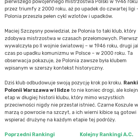
pierwszego powojennego mistrzostwa Polski w 1946 roku
przez triumfy z 2000 roku, aż po upadek do czwartej ligi 
Polonia przeszła pełen cykl wzlotów i upadków.
Maciej Szczęsny powiedział, że Polonia to taki klub, który
zdobywa mistrzostwa w czasach przełomowych. Pierwsz
wywalczyła po II wojnie światowej – w 1946 roku, drugi ja
czas po upadku komunizmu w Polsce – w 2000 roku. Ta
obserwacja pokazuje, że Polonia zawsze była klubem
wpisanym w szerszy kontekst historyczny.
Dziś klub odbudowuje swoją pozycję krok po kroku.
Rank
Polonii Warszawa w I lidze
to nie koniec drogi, ale kolej
etap w długiej historii klubu, który mimo wszystkich
przeciwności nigdy nie przestał istnieć. Czarne Koszule 
marzą o powrocie na szczyt, a ich wierni kibice są gotowi
wspierać drużynę na każdym etapie tej podróży.
Poprzedni
Rankingi
Kolejny
Rankingi A.C.
Nawigacja