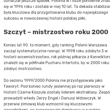
oznaczał jeszcze spadek. Polonia w I lidze ponownie znal
się w 1996 roku i została w niej 10 lat. Ta dekada stabilizac
była kluczowa dla przygotowania klubu do największego
sukcesu w nowoczesnej historii polskiej piłki.
Szczyt – mistrzostwo roku 2000
Koniec lat 90. to moment, gdy ranking Polonii Warszawa
zaczął systematycznie rosnąć. W 1998 roku zdobyto 3 w
historii wicemistrzostwo, rok później piłkarze z Konwiktors
znaleźli się w półfinale Pucharu Intertoto, by w 2000 roku
zdobyć mistrzostwo.
Do sezonu 1999/2000 Polonia nie przystępowała jako
faworyt. Pod koniec rundy jesiennej po raz pierwszy w
historii Czarne Koszule zostały liderem ekstraklasy. Zespó
prowadzili wtedy Jerzy Engel i Dariusz Wdowczyk. W
przerwie zimowej klub wzmocnił się kluczowymi
zawodnikami, co zaowocowało dominacją w rundzie