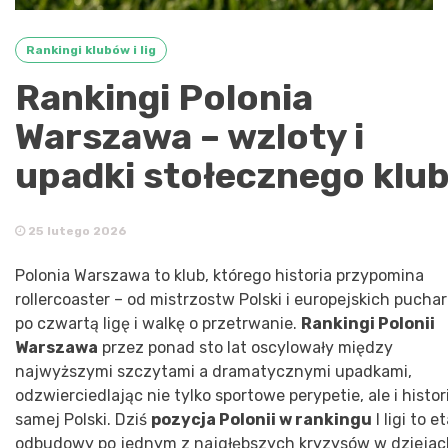
Rankingi klubów i lig
Rankingi Polonia
Warszawa – wzloty i
upadki stołecznego klu
25 lutego 2026
Polonia Warszawa to klub, którego historia przypomina
rollercoaster – od mistrzostw Polski i europejskich pucha
po czwartą ligę i walkę o przetrwanie.
Rankingi Polonii
Warszawa
przez ponad sto lat oscylowały między
najwyższymi szczytami a dramatycznymi upadkami,
odzwierciedlając nie tylko sportowe perypetie, ale i histor
samej Polski. Dziś
pozycja Polonii w rankingu
I ligi to e
odbudowy po jednym z najgłębszych kryzysów w dziejac