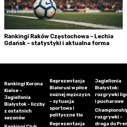
Rankingi Raków Częstochowa – Lechia
Gdańsk – statystyki i aktualna forma
Reprezentacja
Jagiellonia
Rankingi Korona
Białorusi w piłce
Białystok:
Kielce –
nożnej mężczyzn
rozgrywki li
Jagiellonia
– sytuacja
i pucharowe
Białystok – liczby
sportowa i
Championshi
z ostatnich
polityczne tło
rozgrywki –
sezonów
Reprezentacja
droga do Pre
Rankingi Club