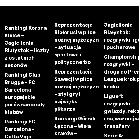
Reprezentacja
Jagiellonia
Rankingi Korona
Białorusi w piłce
Białystok:
Kielce –
nożnej mężczyzn
rozgrywki li
Jagiellonia
– sytuacja
i pucharowe
Białystok – liczby
sportowa i
Championshi
z ostatnich
polityczne tło
rozgrywki –
sezonów
Reprezentacja
droga do Pre
Rankingi Club
Szwecji w piłce
League krok 
Brugge – FC
nożnej mężczyzn
kroku
Barcelona –
– styl gry i
Ligue 1:
europejskie
najwięksi
rozgrywki –
porównanie siły
piłkarze
gwiazdy, rek
klubów
Rankingi Górnik
i najważniejs
Rankingi FC
Łęczna – Wisła
transfery
Barcelona –
Kraków –
Serie A:
Celta Vigo –