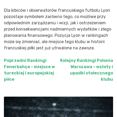
Dla kibiców i obserwatorów francuskiego futbolu Lyon
pozostaje symbolem zarówno tego, co możliwe przy
odpowiednim zarządzaniu i wizji, jak i ostrzeżeniem
przed konsekwencjami nadmiernych wydatków i złego
planowania finansowego. Pozycja Lyon w rankingach
może się zmieniać, ale miejsce tego klubu w historii
francuskiej piłki jest już utrwalone na zawsze.
Poprzedni
Rankingi
Kolejny
Rankingi Polonia
Nawigacja
Fenerbahçe – miejsce w
Warszawa – wzloty i
wpisu
tureckiej i europejskiej
upadki stołecznego
piłce
klubu