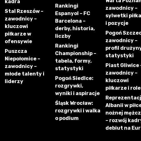
Warta Poznań
kadra
Rankingi
zawodnicy –
Stal Rzeszów –
Espanyol – FC
sylwetki piłk
zawodnicy –
Barcelona –
i pozycje
kluczowi
derby, historia,
Pogoń Szczec
piłkarze w
liczby
zawodnicy –
ofensywie
Rankingi
profil drużyny
Puszcza
Championship –
statystyki
Niepołomice –
tabela, formy,
Piast Gliwice 
zawodnicy –
statystyki
zawodnicy –
młode talenty i
Pogoń Siedlce:
kluczowi
liderzy
rozgrywki,
piłkarze i role
wyniki i aspiracje
Reprezentac
Śląsk Wrocław:
Albanii w piłc
rozgrywki i walka
nożnej mężc
o podium
– rozwój kadry
debiut na Eu