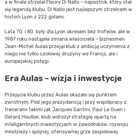
a w finale strzelał Fleury Di Nallo – napastnik, który stał
się legendą klubu. Di Nallo jest najlepszym strzelcem w
historii Lyon z 222 golami.
Lata 70. i 80. były dla Lyon okresem bez trofeów, ale w
1987 roku nastąpiła zmiana właściciela – biznesmen
Jean-Michel Aulas przejął klub z ambicją uczynienia z
niego nie tylko czołowej drużyny we Francji, ale i
europejskiej potęgi.
Era Aulas – wizja i inwestycje
Przejęcie klubu przez Aulas okazało się punktem
zwrotnym. Pod jego prezydencją i przy współpracy z
trenerami takimi jak Jacques Santini, Paul Le Guen i
Gérard Houllier, klub wdrożył strategię opartą na
inteligentnych inwestycjach w zawodników, rozwoju
młodzieży i spójnej, ofensywnej grze zespołowej.