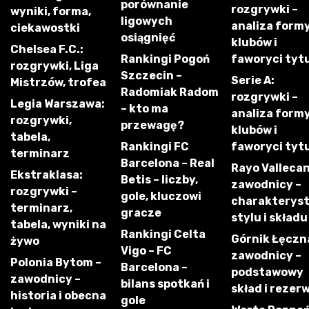
porównanie
rozgrywki –
wyniki, forma,
ligowych
analiza form
ciekawostki
osiągnięć
klubów i
Chelsea F.C.:
Rankingi Pogoń
faworyci tyt
rozgrywki, Liga
Szczecin –
Serie A:
Mistrzów, trofea
Radomiak Radom
rozgrywki –
Legia Warszawa:
– kto ma
analiza form
rozgrywki,
przewagę?
klubów i
tabela,
Rankingi FC
faworyci tyt
terminarz
Barcelona – Real
Rayo Vallecan
Ekstraklasa:
Betis – liczby,
zawodnicy –
rozgrywki –
gole, kluczowi
charakterys
terminarz,
gracze
stylu i składu
tabela, wyniki na
Rankingi Celta
Górnik Łęczn
żywo
Vigo – FC
zawodnicy –
Polonia Bytom –
Barcelona –
podstawowy
zawodnicy –
bilans spotkań i
skład i rezer
historia i obecna
gole