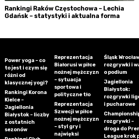
Rankingi Raków Częstochowa – Lechia
Gdańsk – statystyki i aktualna forma
Reprezentacja
Śląsk Wrocław
Power yoga – co
Białorusi w piłce
rozgrywki i w
to jest i czym się
nożnej mężczyzn
o podium
różni od
– sytuacja
Jagiellonia
klasycznej yogi?
sportowa i
Białystok:
Rankingi Korona
polityczne tło
rozgrywki li
Kielce –
Reprezentacja
i pucharowe
Jagiellonia
Szwecji w piłce
Championshi
Białystok – liczby
nożnej mężczyzn
rozgrywki –
z ostatnich
– styl gry i
droga do Pre
sezonów
najwięksi
League krok 