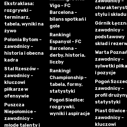
zawodnicy –
Ekstraklasa:
Vigo – FC
charakterys
rozgrywki –
Barcelona –
stylu i składu
terminarz,
bilans spotkań i
Górnik Łęczn
tabela, wyniki na
gole
zawodnicy –
żywo
Rankingi
podstawowy
Polonia Bytom –
Espanyol – FC
skład i rezer
zawodnicy –
Barcelona –
Warta Poznań
historia i obecna
derby, historia,
zawodnicy –
kadra
liczby
sylwetki piłk
Stal Rzeszów –
Rankingi
i pozycje
zawodnicy –
Championship –
Pogoń Szczec
kluczowi
tabela, formy,
zawodnicy –
piłkarze w
statystyki
profil drużyny
ofensywie
Pogoń Siedlce:
statystyki
Puszcza
rozgrywki,
Piast Gliwice 
Niepołomice –
wyniki i aspiracje
zawodnicy –
zawodnicy –
kluczowi
młode talenty i