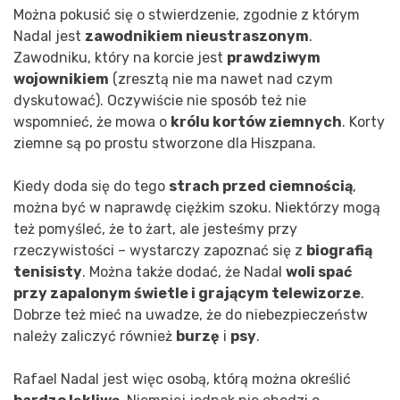
Można pokusić się o stwierdzenie, zgodnie z którym
Nadal jest
zawodnikiem nieustraszonym
.
Zawodniku, który na korcie jest
prawdziwym
wojownikiem
(zresztą nie ma nawet nad czym
dyskutować). Oczywiście nie sposób też nie
wspomnieć, że mowa o
królu kortów ziemnych
. Korty
ziemne są po prostu stworzone dla Hiszpana.
Kiedy doda się do tego
strach przed ciemnością
,
można być w naprawdę ciężkim szoku. Niektórzy mogą
też pomyśleć, że to żart, ale jesteśmy przy
rzeczywistości – wystarczy zapoznać się z
biografią
tenisisty
. Można także dodać, że Nadal
woli spać
przy zapalonym świetle i grającym telewizorze
.
Dobrze też mieć na uwadze, że do niebezpieczeństw
należy zaliczyć również
burzę
i
psy
.
Rafael Nadal jest więc osobą, którą można określić