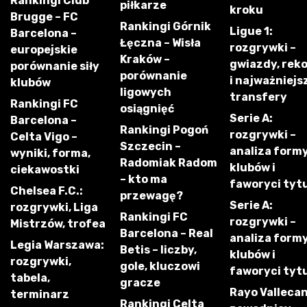
Rankingi Club
piłkarze
kroku
Brugge – FC
Rankingi Górnik
Ligue 1:
Barcelona –
Łęczna – Wisła
rozgrywki –
europejskie
Kraków –
gwiazdy, rek
porównanie siły
porównanie
i najważniejs
klubów
ligowych
transfery
Rankingi FC
osiągnięć
Serie A:
Barcelona –
Rankingi Pogoń
rozgrywki –
Celta Vigo –
Szczecin –
analiza form
wyniki, forma,
Radomiak Radom
klubów i
ciekawostki
– kto ma
faworyci tyt
Chelsea F.C.:
przewagę?
Serie A:
rozgrywki, Liga
Rankingi FC
rozgrywki –
Mistrzów, trofea
Barcelona – Real
analiza form
Legia Warszawa:
Betis – liczby,
klubów i
rozgrywki,
gole, kluczowi
faworyci tyt
tabela,
gracze
Rayo Vallecan
terminarz
Rankingi Celta