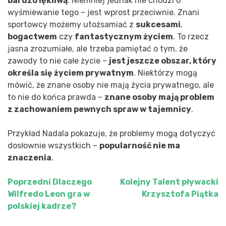
bardzo lękliwą
. Niemniej jednak nie chodzi o
wyśmiewanie tego – jest wprost przeciwnie. Znani
sportowcy możemy utożsamiać z
sukcesami
,
bogactwem
czy
fantastycznym życiem
. To rzecz
jasna zrozumiałe, ale trzeba pamiętać o tym, że
zawody to nie całe życie –
jest jeszcze obszar, który
określa się życiem prywatnym
. Niektórzy mogą
mówić, że znane osoby nie mają życia prywatnego, ale
to nie do końca prawda –
znane osoby mają problem
z zachowaniem pewnych spraw w tajemnicy
.
Przykład Nadala pokazuje, że problemy mogą dotyczyć
dosłownie wszystkich –
popularność nie ma
znaczenia
.
Poprzedni
Dlaczego
Kolejny
Talent pływacki
Nawigacja
Wilfredo Leon gra w
Krzysztofa Piątka
wpisu
polskiej kadrze?