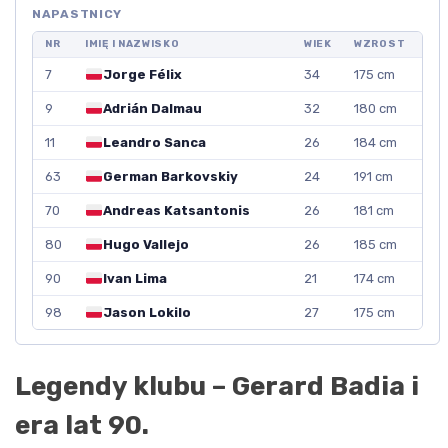
NAPASTNICY
NR
IMIĘ I NAZWISKO
WIEK
WZROST
7
Jorge Félix
34
175 cm
9
Adrián Dalmau
32
180 cm
11
Leandro Sanca
26
184 cm
63
German Barkovskiy
24
191 cm
70
Andreas Katsantonis
26
181 cm
80
Hugo Vallejo
26
185 cm
90
Ivan Lima
21
174 cm
98
Jason Lokilo
27
175 cm
Legendy klubu – Gerard Badia i
era lat 90.