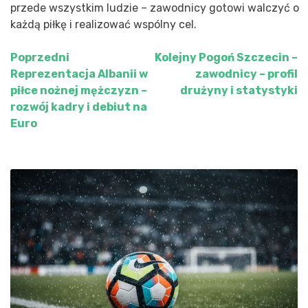
przede wszystkim ludzie – zawodnicy gotowi walczyć o
każdą piłkę i realizować wspólny cel.
Poprzedni
Kolejny
Pogoń Szczecin –
Nawigacja
Reprezentacja Albanii w
zawodnicy – profil
wpisu
piłce nożnej mężczyzn –
drużyny i statystyki
rozwój kadry i debiut na
Euro