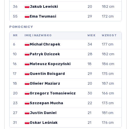
36
Jakub Lewicki
20
182 cm
55
Ema Twumasi
29
172 cm
POMOCNICY
NR
IMIĘ I NAZWISKO
WIEK
WZROST
6
Michał Chrapek
34
177 cm
10
Patryk Dziczek
28
182 cm
16
Mateusz Kopczyński
18
186 cm
17
Quentin Boisgard
29
175 cm
18
Oliwier Maziarz
20
187 cm
20
Grzegorz Tomasiewicz
30
166 cm
23
Szczepan Mucha
22
173 cm
27
Justin Daniel
21
181 cm
31
Oskar Leśniak
21
176 cm