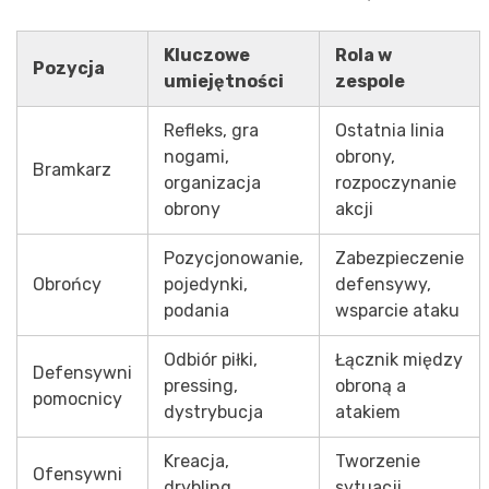
Kluczowe
Rola w
Pozycja
umiejętności
zespole
Refleks, gra
Ostatnia linia
nogami,
obrony,
Bramkarz
organizacja
rozpoczynanie
obrony
akcji
Pozycjonowanie,
Zabezpieczenie
Obrońcy
pojedynki,
defensywy,
podania
wsparcie ataku
Odbiór piłki,
Łącznik między
Defensywni
pressing,
obroną a
pomocnicy
dystrybucja
atakiem
Kreacja,
Tworzenie
Ofensywni
drybling,
sytuacji