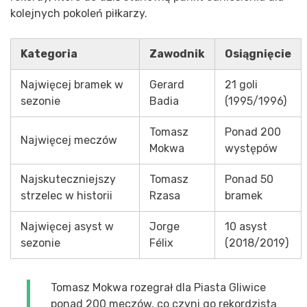
kolejnych pokoleń piłkarzy.
Kategoria
Zawodnik
Osiągnięcie
Najwięcej bramek w
Gerard
21 goli
sezonie
Badia
(1995/1996)
Tomasz
Ponad 200
Najwięcej meczów
Mokwa
występów
Najskuteczniejszy
Tomasz
Ponad 50
strzelec w historii
Rzasa
bramek
Najwięcej asyst w
Jorge
10 asyst
sezonie
Félix
(2018/2019)
Tomasz Mokwa rozegrał dla Piasta Gliwice
ponad 200 meczów, co czyni go rekordzistą