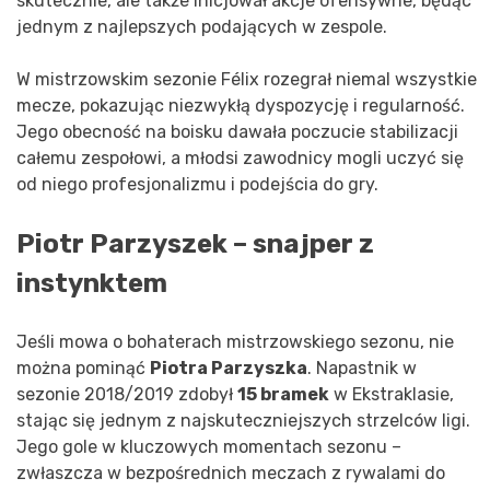
skutecznie, ale także inicjował akcje ofensywne, będąc
jednym z najlepszych podających w zespole.
W mistrzowskim sezonie Félix rozegrał niemal wszystkie
mecze, pokazując niezwykłą dyspozycję i regularność.
Jego obecność na boisku dawała poczucie stabilizacji
całemu zespołowi, a młodsi zawodnicy mogli uczyć się
od niego profesjonalizmu i podejścia do gry.
Piotr Parzyszek – snajper z
instynktem
Jeśli mowa o bohaterach mistrzowskiego sezonu, nie
można pominąć
Piotra Parzyszka
. Napastnik w
sezonie 2018/2019 zdobył
15 bramek
w Ekstraklasie,
stając się jednym z najskuteczniejszych strzelców ligi.
Jego gole w kluczowych momentach sezonu –
zwłaszcza w bezpośrednich meczach z rywalami do