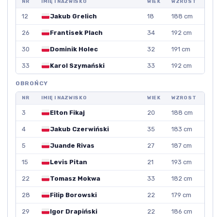
NR
IMIĘ I NAZWISKO
WIEK
WZROST
12
Jakub Grelich
18
188 cm
26
Frantisek Plach
34
192 cm
30
Dominik Holec
32
191 cm
33
Karol Szymański
33
192 cm
OBROŃCY
NR
IMIĘ I NAZWISKO
WIEK
WZROST
3
Elton Fikaj
20
188 cm
4
Jakub Czerwiński
35
183 cm
5
Juande Rivas
27
187 cm
15
Levis Pitan
21
193 cm
22
Tomasz Mokwa
33
182 cm
28
Filip Borowski
22
179 cm
29
Igor Drapiński
22
186 cm