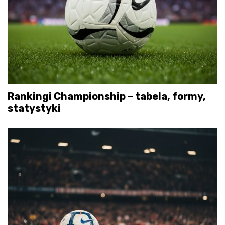
Rankingi Championship – tabela, formy,
statystyki