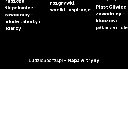
Puszcza
rozgrywki,
Piast Gliwice 
Niepołomice –
wyniki i aspiracje
zawodnicy –
zawodnicy –
kluczowi
młode talenty i
piłkarze i role
liderzy
LudzieSportu.pl -
Mapa witryny