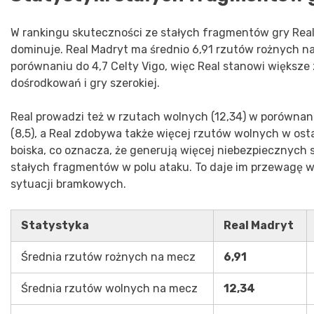
W rankingu skuteczności ze stałych fragmentów gry Real
dominuje. Real Madryt ma średnio 6,91 rzutów rożnych n
porównaniu do 4,7 Celty Vigo, więc Real stanowi większe
dośrodkowań i gry szerokiej.
Real prowadzi też w rzutach wolnych (12,34) w porównani
(8,5), a Real zdobywa także więcej rzutów wolnych w ostat
boiska, co oznacza, że generują więcej niebezpiecznych s
stałych fragmentów w polu ataku. To daje im przewagę 
sytuacji bramkowych.
Statystyka
Real Madryt
Średnia rzutów rożnych na mecz
6,91
Średnia rzutów wolnych na mecz
12,34