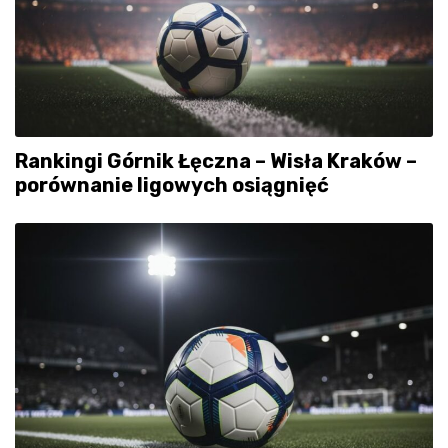
Rankingi Górnik Łęczna – Wisła Kraków –
porównanie ligowych osiągnięć