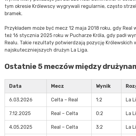
tym okresie Królewscy wygrywali regularnie, często strzel
bramek.
Przykładem może być mecz 12 maja 2018 roku, gdy Real w
też 16 stycznia 2025 roku w Pucharze Króla, gdy padł wyn
Realu. Takie rezultaty potwierdzają pozycję Królewskich 
najskuteczniejszych drużyn La Liga.
Ostatnie 5 meczów między drużyna
Data
Mecz
Wynik
Roz
6.03.2026
Celta – Real
1:2
La L
7.12.2025
Real – Celta
0:2
La L
4.05.2025
Real – Celta
3:2
La L