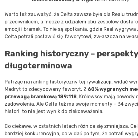
Warto też zauważyć, że Celta zawsze była dla Realu tru
przeciwnikiem, a mecze z udziałem obu zespołów dostar
emocji i bramek. To nie są spotkania, gdzie Real wygrywa
Celta potrafi postawić się faworytowi, zwłaszcza na włas
Ranking historyczny – perspekt
długoterminowa
Patrząc na ranking historyczny tej rywalizacji, widać wyr
Madryt to zdecydowany faworyt. Z
60% wygranych me
przewagą bramkową 189:118
, Królewscy mają powody 
zadowolenia. Ale Celta też ma swoje momenty – 34 zwyc
historii to nie jest wynik do zlekceważenia.
Co ciekawe, w ostatnich latach różnica się zmniejsza. Celt
bardziej konkurencyjna, co widać po tym, że potrafi wyg