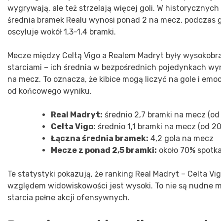
wygrywają, ale też strzelają więcej goli. W historycznych
średnia bramek Realu wynosi ponad 2 na mecz, podczas 
oscyluje wokół 1,3-1,4 bramki.
Mecze między Celtą Vigo a Realem Madryt były wysokob
starciami – ich średnia w bezpośrednich pojedynkach wyn
na mecz. To oznacza, że kibice mogą liczyć na gole i emoc
od końcowego wyniku.
Real Madryt:
średnio 2,7 bramki na mecz (od
Celta Vigo:
średnio 1,1 bramki na mecz (od 2
Łączna średnia bramek:
4,2 gola na mecz
Mecze z ponad 2,5 bramki:
około 70% spotk
Te statystyki pokazują, że ranking Real Madryt – Celta Vi
względem widowiskowości jest wysoki. To nie są nudne m
starcia pełne akcji ofensywnych.