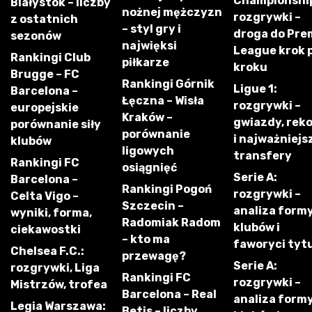
Championshi
Białystok – liczby
nożnej mężczyzn
rozgrywki –
z ostatnich
– styl gry i
droga do Pre
sezonów
najwięksi
League krok 
Rankingi Club
piłkarze
kroku
Brugge – FC
Rankingi Górnik
Ligue 1:
Barcelona –
Łęczna – Wisła
rozgrywki –
europejskie
Kraków –
gwiazdy, rek
porównanie siły
porównanie
i najważniejs
klubów
ligowych
transfery
Rankingi FC
osiągnięć
Serie A:
Barcelona –
Rankingi Pogoń
rozgrywki –
Celta Vigo –
Szczecin –
analiza form
wyniki, forma,
Radomiak Radom
klubów i
ciekawostki
– kto ma
faworyci tyt
Chelsea F.C.:
przewagę?
Serie A:
rozgrywki, Liga
Rankingi FC
rozgrywki –
Mistrzów, trofea
Barcelona – Real
analiza form
Legia Warszawa:
Betis – liczby,