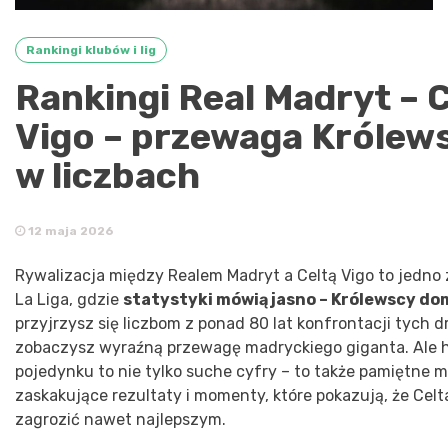
Rankingi klubów i lig
Rankingi Real Madryt – 
Vigo – przewaga Królew
w liczbach
12 maja 2026
Rywalizacja między Realem Madryt a Celtą Vigo to jedno 
La Liga, gdzie
statystyki mówią jasno – Królewscy do
przyjrzysz się liczbom z ponad 80 lat konfrontacji tych d
zobaczysz wyraźną przewagę madryckiego giganta. Ale h
pojedynku to nie tylko suche cyfry – to także pamiętne 
zaskakujące rezultaty i momenty, które pokazują, że Celta
zagrozić nawet najlepszym.