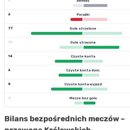
5
Remisy
6
Porażki
77
Gole strzelone
35
Gole stracone
14
Czyste konta
6
Czyste konta dom.
8
Czyste konta wyjazd
4
Mecze bez gola
Bilans bezpośrednich meczów –