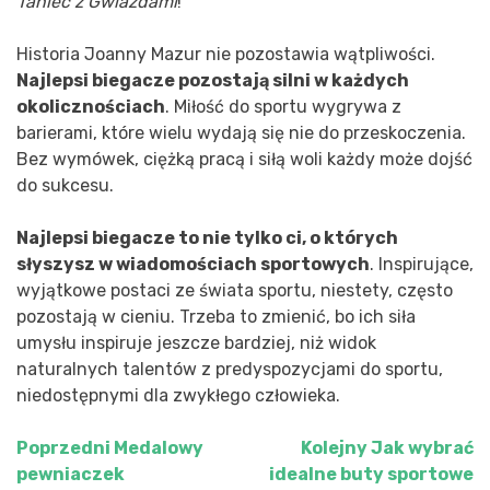
Taniec z Gwiazdami
!
Historia Joanny Mazur nie pozostawia wątpliwości.
Najlepsi biegacze pozostają silni w każdych
okolicznościach
. Miłość do sportu wygrywa z
barierami, które wielu wydają się nie do przeskoczenia.
Bez wymówek, ciężką pracą i siłą woli każdy może dojść
do sukcesu.
Najlepsi biegacze to nie tylko ci, o których
słyszysz w wiadomościach sportowych
. Inspirujące,
wyjątkowe postaci ze świata sportu, niestety, często
pozostają w cieniu. Trzeba to zmienić, bo ich siła
umysłu inspiruje jeszcze bardziej, niż widok
naturalnych talentów z predyspozycjami do sportu,
niedostępnymi dla zwykłego człowieka.
Poprzedni
Medalowy
Kolejny
Jak wybrać
Nawigacja
pewniaczek
idealne buty sportowe