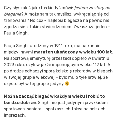
Czy słyszałeś jak ktoś kiedyś mówi:
jestem za stary na
bieganie
? A może sam tak myślisz, wykręcając się od
trenowania? No cóż – najlepsi biegacze na pewno nie
zgodzą się z takim stwierdzeniem. Zwłaszcza jeden –
Fauja Singh.
Fauja Singh, urodzony w 1911 roku, ma na koncie
między innymi
maraton ukończony w wieku 100 lat
.
Na sportową emeryturę przeszedł dopiero w kwietniu
2023 roku, czyli w jakże imponującym wieku 112 lat. A
po drodze odhaczył sporą kolekcję rekordów w biegach
w swojej grupie wiekowej – było mu o tyle łatwiej, że
często był w tej grupie jedyny
Można zacząć biegać w każdym wieku i robić to
bardzo dobrze
. Singh nie jest jedynym przykładem
sportowca-seniora – spotkasz ich także na polskich
imprezach.