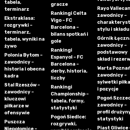
tabela,
gracze
Rayo Vallecan
terminarz
Rankingi Celta
zawodnicy –
Ekstraklasa:
Vigo – FC
charakterys
rozgrywki –
Barcelona –
stylu i składu
terminarz,
bilans spotkań i
Górnik Łęczn
tabela, wyniki na
gole
zawodnicy –
żywo
Rankingi
podstawowy
Polonia Bytom –
Espanyol – FC
skład i rezer
zawodnicy –
Barcelona –
Warta Poznań
historia i obecna
derby, historia,
zawodnicy –
kadra
liczby
sylwetki piłk
Stal Rzeszów –
Rankingi
i pozycje
zawodnicy –
Championship –
Pogoń Szczec
kluczowi
tabela, formy,
zawodnicy –
piłkarze w
statystyki
profil drużyny
ofensywie
Pogoń Siedlce:
statystyki
Puszcza
rozgrywki,
Piast Gliwice 
Niepołomice –