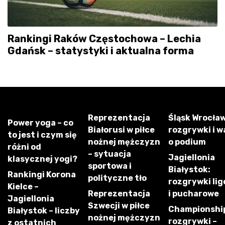
Rankingi Raków Częstochowa – Lechia
Gdańsk – statystyki i aktualna forma
Reprezentacja
Śląsk Wrocław
Power yoga – co
Białorusi w piłce
rozgrywki i w
to jest i czym się
nożnej mężczyzn
o podium
różni od
– sytuacja
Jagiellonia
klasycznej yogi?
sportowa i
Białystok:
Rankingi Korona
polityczne tło
rozgrywki li
Kielce –
Reprezentacja
i pucharowe
Jagiellonia
Szwecji w piłce
Championshi
Białystok – liczby
nożnej mężczyzn
rozgrywki –
z ostatnich