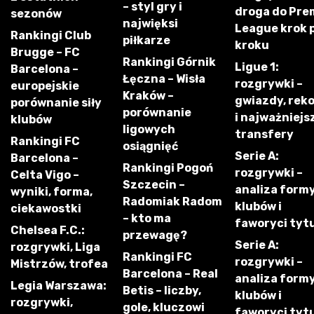
– styl gry i
droga do Pre
sezonów
najwięksi
League krok 
Rankingi Club
piłkarze
kroku
Brugge – FC
Rankingi Górnik
Ligue 1:
Barcelona –
Łęczna – Wisła
rozgrywki –
europejskie
Kraków –
gwiazdy, rek
porównanie siły
porównanie
i najważniejs
klubów
ligowych
transfery
Rankingi FC
osiągnięć
Serie A:
Barcelona –
Rankingi Pogoń
rozgrywki –
Celta Vigo –
Szczecin –
analiza form
wyniki, forma,
Radomiak Radom
klubów i
ciekawostki
– kto ma
faworyci tyt
Chelsea F.C.:
przewagę?
Serie A:
rozgrywki, Liga
Rankingi FC
rozgrywki –
Mistrzów, trofea
Barcelona – Real
analiza form
Legia Warszawa:
Betis – liczby,
klubów i
rozgrywki,
gole, kluczowi
faworyci tyt