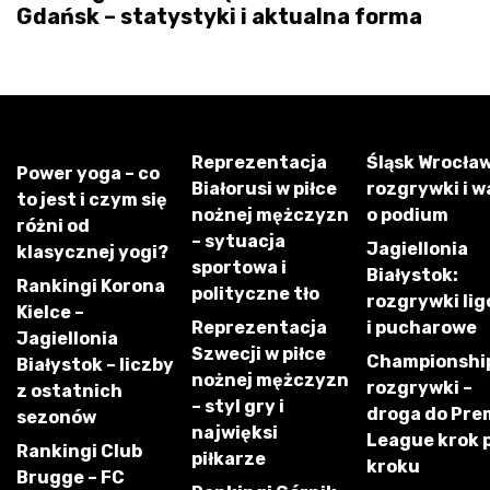
Gdańsk – statystyki i aktualna forma
Reprezentacja
Śląsk Wrocław
Power yoga – co
Białorusi w piłce
rozgrywki i w
to jest i czym się
nożnej mężczyzn
o podium
różni od
– sytuacja
Jagiellonia
klasycznej yogi?
sportowa i
Białystok:
Rankingi Korona
polityczne tło
rozgrywki li
Kielce –
Reprezentacja
i pucharowe
Jagiellonia
Szwecji w piłce
Championshi
Białystok – liczby
nożnej mężczyzn
rozgrywki –
z ostatnich
– styl gry i
droga do Pre
sezonów
najwięksi
League krok 
Rankingi Club
piłkarze
kroku
Brugge – FC