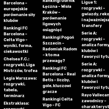
Rankingi Górnik
Ligue 1:
Barcelona –
Łęczna – Wisła
rozgrywki –
europejskie
Kraków –
gwiazdy, rek
porównanie siły
porównanie
i najważniejs
klubów
ligowych
transfery
Rankingi FC
osiągnięć
Serie A:
Barcelona –
Rankingi Pogoń
rozgrywki –
Celta Vigo –
Szczecin –
analiza form
wyniki, forma,
Radomiak Radom
klubów i
ciekawostki
– kto ma
faworyci tyt
Chelsea F.C.:
przewagę?
Serie A:
rozgrywki, Liga
Rankingi FC
rozgrywki –
Mistrzów, trofea
Barcelona – Real
analiza form
Legia Warszawa:
Betis – liczby,
klubów i
rozgrywki,
gole, kluczowi
faworyci tyt
tabela,
gracze
Rayo Vallecan
terminarz
Rankingi Celta
zawodnicy –
Ekstraklasa:
Vigo – FC
charakterys