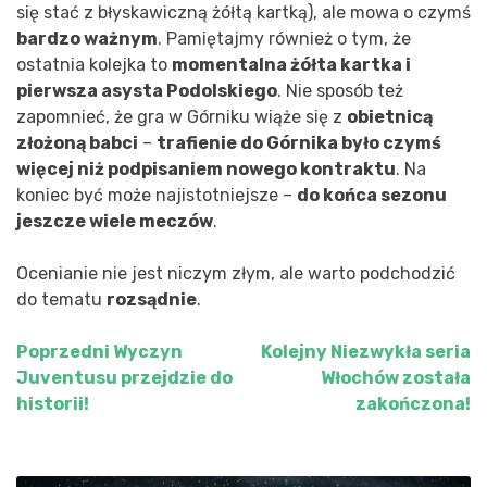
się stać z błyskawiczną żółtą kartką), ale mowa o czymś
bardzo ważnym
. Pamiętajmy również o tym, że
ostatnia kolejka to
momentalna żółta kartka i
pierwsza asysta Podolskiego
. Nie sposób też
zapomnieć, że gra w Górniku wiąże się z
obietnicą
złożoną babci
–
trafienie do Górnika było czymś
więcej niż podpisaniem nowego kontraktu
. Na
koniec być może najistotniejsze –
do końca sezonu
jeszcze wiele meczów
.
Ocenianie nie jest niczym złym, ale warto podchodzić
do tematu
rozsądnie
.
Poprzedni
Wyczyn
Kolejny
Niezwykła seria
Nawigacja
Juventusu przejdzie do
Włochów została
wpisu
historii!
zakończona!