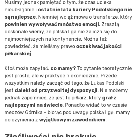
Musimy jednak pamiętać o tym, że czas ucieka
nieubłaganie i
ostatnie lata kariery Podolskiego nie
są najlepsze
. Niemniej wciąż mowa o transferze, który
powinien wywoływać mnóstwo emocji
. Zresztą
doskonale wiemy, że polska liga nie zalicza się do
najmocniejszych na kontynencie. Można też
powiedzieć, że mieliśmy prawo
oczekiwać jakości
piłkarskiej
.
Ktoś może zapytać,
co mamy?
To pytanie teoretycznie
jest proste, ale w praktyce niekoniecznie. Przede
wszystkim należy zacząć od tego, że Lukas Podolski
jest
daleki od przyzwoitej dyspozycji
. Nie możemy
jednak zapomnieć, że jest to piłkarz, który
grał z
najlepszymi na świecie
. Ponadto widać to w czasie
meczów Górnika – biorąc pod uwagę polską ligę, mamy
do czynienia z
wyjątkowym zawodnikiem
.
Złośliwości nie brakuje