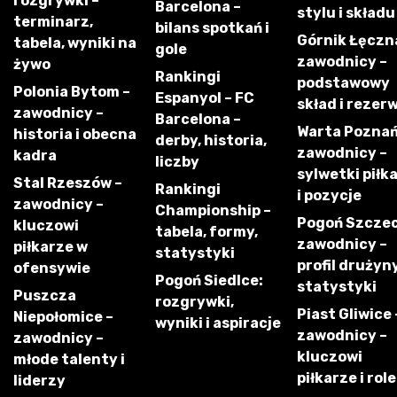
rozgrywki –
Barcelona –
stylu i składu
terminarz,
bilans spotkań i
Górnik Łęczn
tabela, wyniki na
gole
zawodnicy –
żywo
Rankingi
podstawowy
Polonia Bytom –
Espanyol – FC
skład i rezer
zawodnicy –
Barcelona –
Warta Poznań
historia i obecna
derby, historia,
zawodnicy –
kadra
liczby
sylwetki piłk
Stal Rzeszów –
Rankingi
i pozycje
zawodnicy –
Championship –
Pogoń Szczec
kluczowi
tabela, formy,
zawodnicy –
piłkarze w
statystyki
profil drużyny
ofensywie
Pogoń Siedlce:
statystyki
Puszcza
rozgrywki,
Piast Gliwice 
Niepołomice –
wyniki i aspiracje
zawodnicy –
zawodnicy –
kluczowi
młode talenty i
piłkarze i role
liderzy