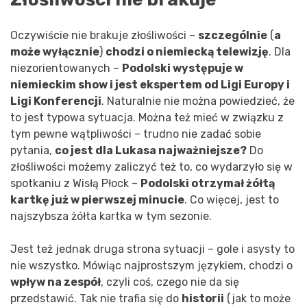
Oczywiście nie brakuje złośliwości –
szczególnie
(
a
może wyłącznie
)
chodzi o niemiecką telewizję
. Dla
niezorientowanych –
Podolski występuje w
niemieckim show i jest ekspertem od Ligi Europy i
Ligi Konferencji
. Naturalnie nie można powiedzieć, że
to jest typowa sytuacja. Można też mieć w związku z
tym pewne wątpliwości – trudno nie zadać sobie
pytania,
co jest dla Lukasa najważniejsze?
Do
złośliwości możemy zaliczyć też to, co wydarzyło się w
spotkaniu z Wisłą Płock –
Podolski otrzymał żółtą
kartkę już w pierwszej minucie
. Co więcej, jest to
najszybsza żółta kartka w tym sezonie.
Jest też jednak druga strona sytuacji – gole i asysty to
nie wszystko. Mówiąc najprostszym językiem, chodzi o
wpływ na zespół
, czyli coś, czego nie da się
przedstawić. Tak nie trafia się do
historii
(jak to może