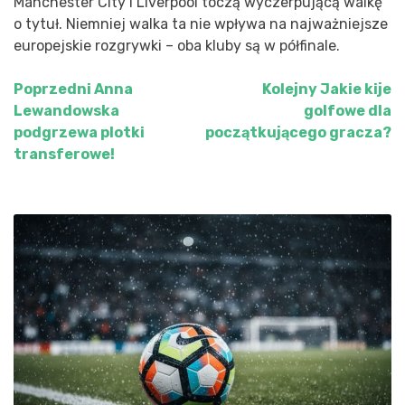
Manchester City i Liverpool toczą wyczerpującą walkę
o tytuł. Niemniej walka ta nie wpływa na najważniejsze
europejskie rozgrywki – oba kluby są w półfinale.
Poprzedni
Anna
Kolejny
Jakie kije
Nawigacja
Lewandowska
golfowe dla
wpisu
podgrzewa plotki
początkującego gracza?
transferowe!