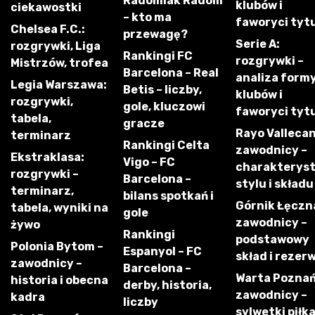
Radomiak Radom
klubów i
ciekawostki
– kto ma
faworyci tyt
Chelsea F.C.:
przewagę?
Serie A:
rozgrywki, Liga
Rankingi FC
rozgrywki –
Mistrzów, trofea
Barcelona – Real
analiza form
Legia Warszawa:
Betis – liczby,
klubów i
rozgrywki,
gole, kluczowi
faworyci tyt
tabela,
gracze
Rayo Vallecan
terminarz
Rankingi Celta
zawodnicy –
Ekstraklasa:
Vigo – FC
charakterys
rozgrywki –
Barcelona –
stylu i składu
terminarz,
bilans spotkań i
Górnik Łęczn
tabela, wyniki na
gole
zawodnicy –
żywo
Rankingi
podstawowy
Polonia Bytom –
Espanyol – FC
skład i rezer
zawodnicy –
Barcelona –
Warta Poznań
historia i obecna
derby, historia,
zawodnicy –
kadra
liczby
sylwetki piłk