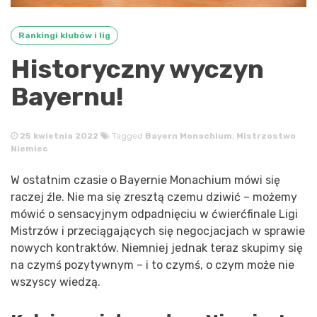
Rankingi klubów i lig
Historyczny wyczyn
Bayernu!
25 kwietnia 2022
Tagged
Bayern Monachium
,
Mistrzostwo
Niemiec
W ostatnim czasie o Bayernie Monachium mówi się
raczej źle. Nie ma się zresztą czemu dziwić – możemy
mówić o sensacyjnym odpadnięciu w ćwierćfinale Ligi
Mistrzów i przeciągających się negocjacjach w sprawie
nowych kontraktów. Niemniej jednak teraz skupimy się
na czymś pozytywnym – i to czymś, o czym może nie
wszyscy wiedzą.