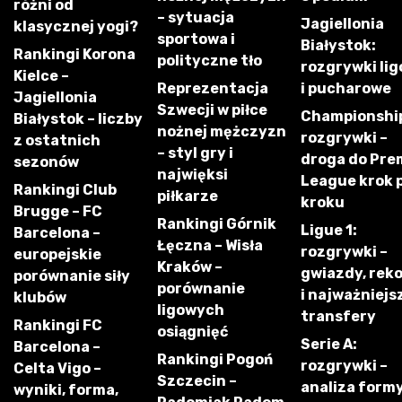
różni od
– sytuacja
Jagiellonia
klasycznej yogi?
sportowa i
Białystok:
Rankingi Korona
polityczne tło
rozgrywki li
Kielce –
Reprezentacja
i pucharowe
Jagiellonia
Szwecji w piłce
Championshi
Białystok – liczby
nożnej mężczyzn
rozgrywki –
z ostatnich
– styl gry i
droga do Pre
sezonów
najwięksi
League krok 
Rankingi Club
piłkarze
kroku
Brugge – FC
Rankingi Górnik
Ligue 1:
Barcelona –
Łęczna – Wisła
rozgrywki –
europejskie
Kraków –
gwiazdy, rek
porównanie siły
porównanie
i najważniejs
klubów
ligowych
transfery
Rankingi FC
osiągnięć
Serie A:
Barcelona –
Rankingi Pogoń
rozgrywki –
Celta Vigo –
Szczecin –
analiza form
wyniki, forma,