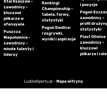
Stal Rzeszów –
Rankingi
i pozycje
zawodnicy –
Championship –
Pogoń Szczec
kluczowi
tabela, formy,
zawodnicy –
piłkarze w
statystyki
profil drużyny
ofensywie
Pogoń Siedlce:
statystyki
Puszcza
rozgrywki,
Piast Gliwice 
Niepołomice –
wyniki i aspiracje
zawodnicy –
zawodnicy –
kluczowi
młode talenty i
piłkarze i role
liderzy
LudzieSportu.pl -
Mapa witryny