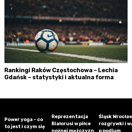
Rankingi Raków Częstochowa – Lechia
Gdańsk – statystyki i aktualna forma
Reprezentacja
Śląsk Wrocław
Power yoga – co
Białorusi w piłce
rozgrywki i w
to jest i czym się
nożnej mężczyzn
o podium