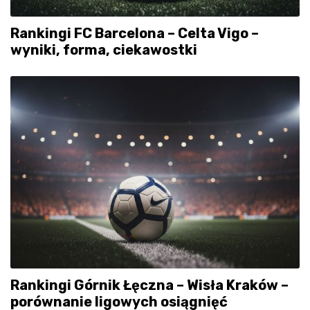
Rankingi FC Barcelona – Celta Vigo –
wyniki, forma, ciekawostki
Rankingi Górnik Łęczna – Wisła Kraków –
porównanie ligowych osiągnięć