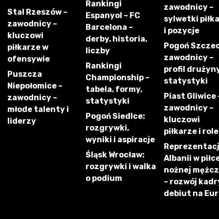
Rankingi
zawodnicy –
Stal Rzeszów –
Espanyol – FC
sylwetki piłk
zawodnicy –
Barcelona –
i pozycje
kluczowi
derby, historia,
Pogoń Szczec
piłkarze w
liczby
zawodnicy –
ofensywie
Rankingi
profil drużyny
Puszcza
Championship –
statystyki
Niepołomice –
tabela, formy,
Piast Gliwice 
zawodnicy –
statystyki
zawodnicy –
młode talenty i
Pogoń Siedlce:
kluczowi
liderzy
rozgrywki,
piłkarze i role
wyniki i aspiracje
Reprezentac
Śląsk Wrocław:
Albanii w piłc
rozgrywki i walka
nożnej mężc
o podium
– rozwój kadry
debiut na Eu