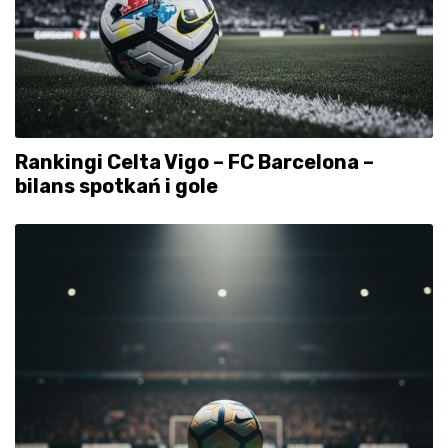
Rankingi Celta Vigo – FC Barcelona –
bilans spotkań i gole