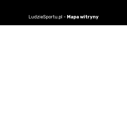
LudzieSportu.pl -
Mapa witryny