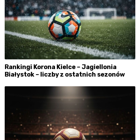
Rankingi Korona Kielce – Jagiellonia
Białystok – liczby z ostatnich sezonów