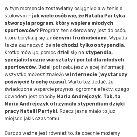
W tym momencie zostawiamy osiągnięcia w tenisie
stołowym –
jak wiele osób wie, że Natalia Partyka
stworzyła program, który wspiera młodych
sportowców?
Program ten skierowany jest do osób,
które borykają się z
różnymi trudnościami
. Wypada
także zaznaczyć, że
nie chodzi tylko o stypendia
.
Krótko mówiąc, pomoc dzieli się na
stypendia,
specjalistyczne warsztaty i portal dla młodych
sportowców
. Jeżeli potrzebujesz więcej informacji,
wszystko możesz znaleźć
w internecie
(
wystarczy
poświęcić trochę czasu
). Warto też dodać, że
świadczone wsparcie przynosi ogromne efekty, czego
dowodem jest choćby
Maria Andrejczyk
.
Tak, ta
Maria Andrejczyk otrzymała stypendium dzięki
pracy Natalii Partyki
. Rzecz jasna miało to już
miejsce jakiś czas temu.
Bardzo ważne jest również to, że obecnie możemy