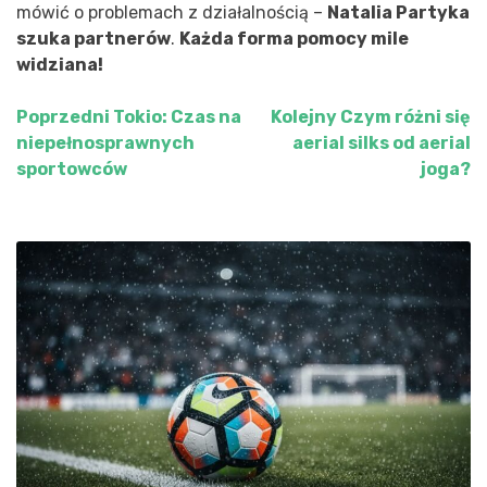
mówić o problemach z działalnością –
Natalia Partyka
szuka partnerów
.
Każda forma pomocy mile
widziana!
Poprzedni
Tokio: Czas na
Kolejny
Czym różni się
Nawigacja
niepełnosprawnych
aerial silks od aerial
wpisu
sportowców
joga?