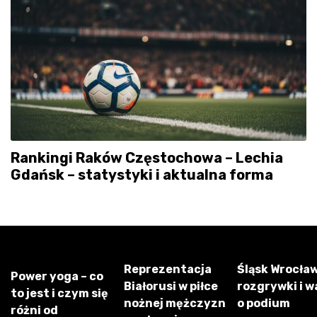
Rankingi Raków Częstochowa – Lechia
Gdańsk – statystyki i aktualna forma
Reprezentacja
Śląsk Wrocław
Power yoga – co
Białorusi w piłce
rozgrywki i w
to jest i czym się
nożnej mężczyzn
o podium
różni od