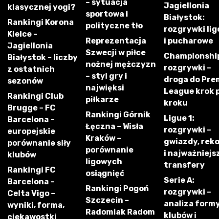
– sytuacja
Jagiellonia
klasycznej yogi?
sportowa i
Białystok:
Rankingi Korona
polityczne tło
rozgrywki li
Kielce –
Reprezentacja
i pucharowe
Jagiellonia
Szwecji w piłce
Championshi
Białystok – liczby
nożnej mężczyzn
rozgrywki –
z ostatnich
– styl gry i
droga do Pre
sezonów
najwięksi
League krok 
Rankingi Club
piłkarze
kroku
Brugge – FC
Rankingi Górnik
Ligue 1:
Barcelona –
Łęczna – Wisła
rozgrywki –
europejskie
Kraków –
gwiazdy, rek
porównanie siły
porównanie
i najważniejs
klubów
ligowych
transfery
Rankingi FC
osiągnięć
Serie A:
Barcelona –
Rankingi Pogoń
rozgrywki –
Celta Vigo –
Szczecin –
analiza form
wyniki, forma,
Radomiak Radom
klubów i
ciekawostki