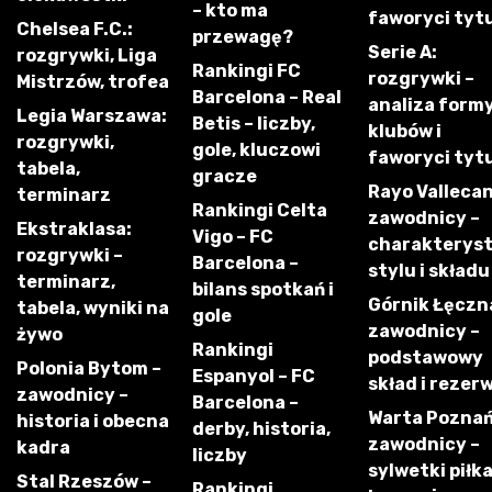
– kto ma
faworyci tyt
Chelsea F.C.:
przewagę?
Serie A:
rozgrywki, Liga
Rankingi FC
rozgrywki –
Mistrzów, trofea
Barcelona – Real
analiza form
Legia Warszawa:
Betis – liczby,
klubów i
rozgrywki,
gole, kluczowi
faworyci tyt
tabela,
gracze
Rayo Vallecan
terminarz
Rankingi Celta
zawodnicy –
Ekstraklasa:
Vigo – FC
charakterys
rozgrywki –
Barcelona –
stylu i składu
terminarz,
bilans spotkań i
Górnik Łęczn
tabela, wyniki na
gole
zawodnicy –
żywo
Rankingi
podstawowy
Polonia Bytom –
Espanyol – FC
skład i rezer
zawodnicy –
Barcelona –
Warta Poznań
historia i obecna
derby, historia,
zawodnicy –
kadra
liczby
sylwetki piłk
Stal Rzeszów –
Rankingi