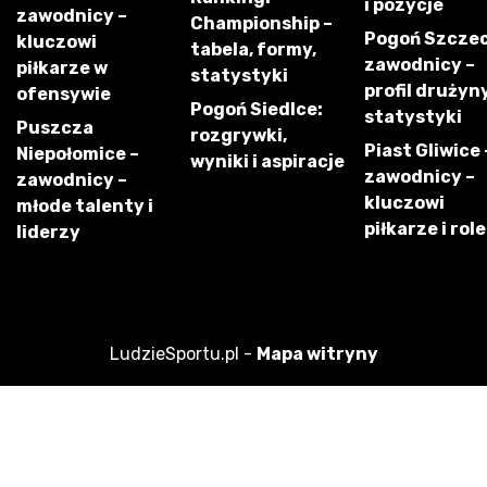
i pozycje
zawodnicy –
Championship –
Pogoń Szczec
kluczowi
tabela, formy,
zawodnicy –
piłkarze w
statystyki
profil drużyny
ofensywie
Pogoń Siedlce:
statystyki
Puszcza
rozgrywki,
Piast Gliwice 
Niepołomice –
wyniki i aspiracje
zawodnicy –
zawodnicy –
kluczowi
młode talenty i
piłkarze i role
liderzy
LudzieSportu.pl -
Mapa witryny