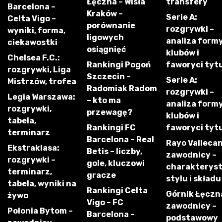
Łęczna – Wisła
transfery
Barcelona –
Kraków –
Serie A:
Celta Vigo –
porównanie
rozgrywki –
wyniki, forma,
ligowych
analiza form
ciekawostki
osiągnięć
klubów i
Chelsea F.C.:
Rankingi Pogoń
faworyci tyt
rozgrywki, Liga
Szczecin –
Serie A:
Mistrzów, trofea
Radomiak Radom
rozgrywki –
Legia Warszawa:
– kto ma
analiza form
rozgrywki,
przewagę?
klubów i
tabela,
Rankingi FC
faworyci tyt
terminarz
Barcelona – Real
Rayo Vallecan
Ekstraklasa:
Betis – liczby,
zawodnicy –
rozgrywki –
gole, kluczowi
charakterys
terminarz,
gracze
stylu i składu
tabela, wyniki na
Rankingi Celta
Górnik Łęczn
żywo
Vigo – FC
zawodnicy –
Polonia Bytom –
Barcelona –
podstawowy