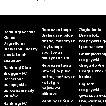
Reprezentacja
Jagiellonia
Rankingi Korona
Białorusi w piłce
Białystok:
Kielce –
nożnej mężczyzn
rozgrywki li
Jagiellonia
– sytuacja
i pucharowe
Białystok – liczby
sportowa i
Championshi
z ostatnich
polityczne tło
rozgrywki –
sezonów
Reprezentacja
droga do Pre
Rankingi Club
Szwecji w piłce
League krok 
Brugge – FC
nożnej mężczyzn
kroku
Barcelona –
– styl gry i
Ligue 1:
europejskie
najwięksi
rozgrywki –
porównanie siły
piłkarze
gwiazdy, rek
klubów
Rankingi Górnik
i najważniejs
Rankingi FC