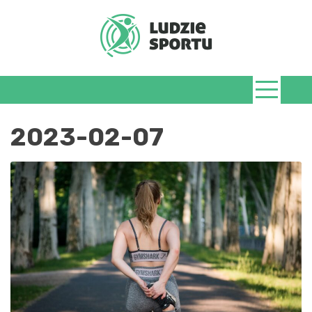
Skip
to
content
LudzieSportu.
2023-02-07