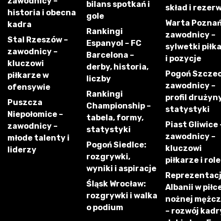
zawodnicy –
bilans spotkań i
skład i rezer
historia i obecna
gole
Warta Poznań
kadra
Rankingi
zawodnicy –
Stal Rzeszów –
Espanyol – FC
sylwetki piłk
zawodnicy –
Barcelona –
i pozycje
kluczowi
derby, historia,
Pogoń Szczec
piłkarze w
liczby
zawodnicy –
ofensywie
Rankingi
profil drużyny
Puszcza
Championship –
statystyki
Niepołomice –
tabela, formy,
Piast Gliwice 
zawodnicy –
statystyki
zawodnicy –
młode talenty i
Pogoń Siedlce:
kluczowi
liderzy
rozgrywki,
piłkarze i role
wyniki i aspiracje
Reprezentac
Śląsk Wrocław:
Albanii w piłc
rozgrywki i walka
nożnej mężc
o podium
– rozwój kadry