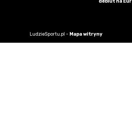
debiut na Eu
LudzieSportu.pl -
Mapa witryny