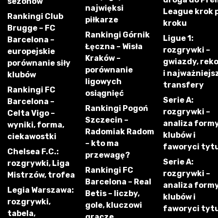
sezonów
najwięksi
League krok 
Rankingi Club
piłkarze
kroku
Brugge – FC
Rankingi Górnik
Ligue 1:
Barcelona –
Łęczna – Wisła
rozgrywki –
europejskie
Kraków –
gwiazdy, rek
porównanie siły
porównanie
i najważniejs
klubów
ligowych
transfery
Rankingi FC
osiągnięć
Serie A:
Barcelona –
Rankingi Pogoń
rozgrywki –
Celta Vigo –
Szczecin –
analiza form
wyniki, forma,
Radomiak Radom
klubów i
ciekawostki
– kto ma
faworyci tyt
Chelsea F.C.:
przewagę?
Serie A:
rozgrywki, Liga
Rankingi FC
rozgrywki –
Mistrzów, trofea
Barcelona – Real
analiza form
Legia Warszawa:
Betis – liczby,
klubów i
rozgrywki,
gole, kluczowi
faworyci tyt
tabela,
gracze