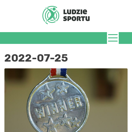
Skip
to
content
LudzieSportu.
2022-07-25