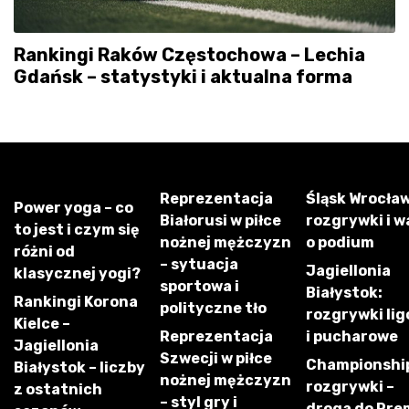
Rankingi Raków Częstochowa – Lechia
Gdańsk – statystyki i aktualna forma
Reprezentacja
Śląsk Wrocław
Power yoga – co
Białorusi w piłce
rozgrywki i w
to jest i czym się
nożnej mężczyzn
o podium
różni od
– sytuacja
Jagiellonia
klasycznej yogi?
sportowa i
Białystok:
Rankingi Korona
polityczne tło
rozgrywki li
Kielce –
Reprezentacja
i pucharowe
Jagiellonia
Szwecji w piłce
Championshi
Białystok – liczby
nożnej mężczyzn
rozgrywki –
z ostatnich
– styl gry i
droga do Pre