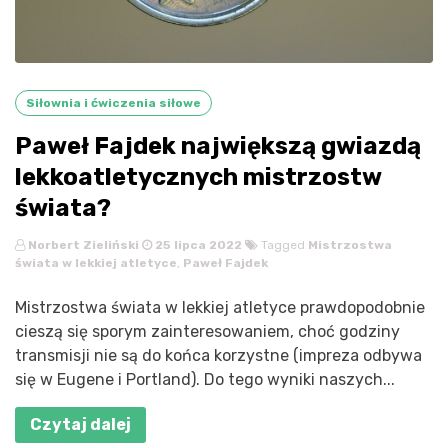
Siłownia i ćwiczenia siłowe
Paweł Fajdek największą gwiazdą
lekkoatletycznych mistrzostw
świata?
Norbert Zieliński
25 lipca 2022
Tagged
Mistrzostwa
świata w lekkiej atletyce
,
Paweł Fajdek
Mistrzostwa świata w lekkiej atletyce prawdopodobnie
cieszą się sporym zainteresowaniem, choć godziny
transmisji nie są do końca korzystne (impreza odbywa
się w Eugene i Portland). Do tego wyniki naszych...
Czytaj dalej