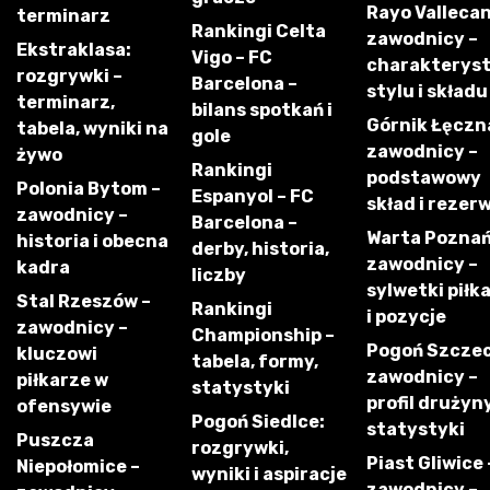
Rayo Vallecan
terminarz
Rankingi Celta
zawodnicy –
Ekstraklasa:
Vigo – FC
charakterys
rozgrywki –
Barcelona –
stylu i składu
terminarz,
bilans spotkań i
Górnik Łęczn
tabela, wyniki na
gole
zawodnicy –
żywo
Rankingi
podstawowy
Polonia Bytom –
Espanyol – FC
skład i rezer
zawodnicy –
Barcelona –
Warta Poznań
historia i obecna
derby, historia,
zawodnicy –
kadra
liczby
sylwetki piłk
Stal Rzeszów –
Rankingi
i pozycje
zawodnicy –
Championship –
Pogoń Szczec
kluczowi
tabela, formy,
zawodnicy –
piłkarze w
statystyki
profil drużyny
ofensywie
Pogoń Siedlce:
statystyki
Puszcza
rozgrywki,
Piast Gliwice 
Niepołomice –
wyniki i aspiracje
zawodnicy –