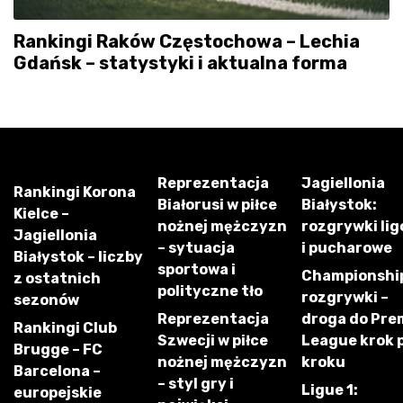
Rankingi Raków Częstochowa – Lechia
Gdańsk – statystyki i aktualna forma
Reprezentacja
Jagiellonia
Rankingi Korona
Białorusi w piłce
Białystok:
Kielce –
nożnej mężczyzn
rozgrywki li
Jagiellonia
– sytuacja
i pucharowe
Białystok – liczby
sportowa i
Championshi
z ostatnich
polityczne tło
rozgrywki –
sezonów
Reprezentacja
droga do Pre
Rankingi Club
Szwecji w piłce
League krok 
Brugge – FC
nożnej mężczyzn
kroku
Barcelona –
– styl gry i
Ligue 1:
europejskie