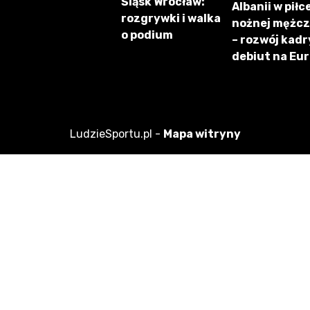
Śląsk Wrocław:
Albanii w piłc
rozgrywki i walka
nożnej mężc
o podium
– rozwój kadry
debiut na Eu
LudzieSportu.pl -
Mapa witryny