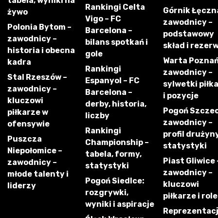
tabela, wyniki na
Rankingi Celta
Górnik Łęczn
żywo
Vigo – FC
zawodnicy –
Polonia Bytom –
Barcelona –
podstawowy
zawodnicy –
bilans spotkań i
skład i rezer
historia i obecna
gole
Warta Poznań
kadra
Rankingi
zawodnicy –
Stal Rzeszów –
Espanyol – FC
sylwetki piłk
zawodnicy –
Barcelona –
i pozycje
kluczowi
derby, historia,
Pogoń Szczec
piłkarze w
liczby
zawodnicy –
ofensywie
Rankingi
profil drużyny
Puszcza
Championship –
statystyki
Niepołomice –
tabela, formy,
Piast Gliwice 
zawodnicy –
statystyki
zawodnicy –
młode talenty i
Pogoń Siedlce:
kluczowi
liderzy
rozgrywki,
piłkarze i role
wyniki i aspiracje
Reprezentac