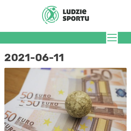
Skip
to
content
LudzieSportu.
2021-06-11