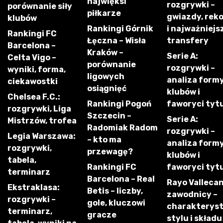
najwięksi
rozgrywki –
porównanie siły
piłkarze
gwiazdy, rek
klubów
Rankingi Górnik
i najważniejs
Rankingi FC
Łęczna – Wisła
transfery
Barcelona –
Kraków –
Serie A:
Celta Vigo –
porównanie
rozgrywki –
wyniki, forma,
ligowych
analiza form
ciekawostki
osiągnięć
klubów i
Chelsea F.C.:
Rankingi Pogoń
faworyci tyt
rozgrywki, Liga
Szczecin –
Serie A:
Mistrzów, trofea
Radomiak Radom
rozgrywki –
Legia Warszawa:
– kto ma
analiza form
rozgrywki,
przewagę?
klubów i
tabela,
Rankingi FC
faworyci tyt
terminarz
Barcelona – Real
Rayo Vallecan
Ekstraklasa:
Betis – liczby,
zawodnicy –
rozgrywki –
gole, kluczowi
charakterys
terminarz,
gracze
stylu i składu