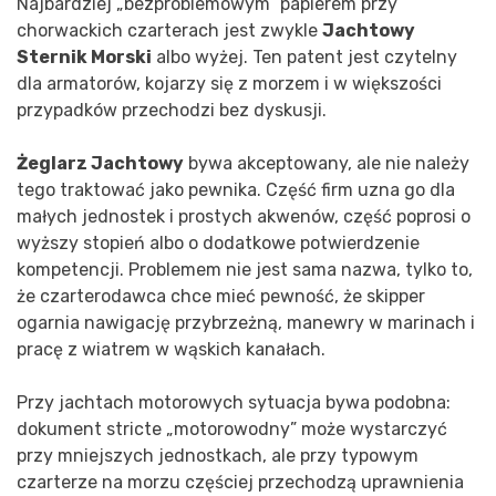
Najbardziej „bezproblemowym” papierem przy
chorwackich czarterach jest zwykle
Jachtowy
Sternik Morski
albo wyżej. Ten patent jest czytelny
dla armatorów, kojarzy się z morzem i w większości
przypadków przechodzi bez dyskusji.
Żeglarz Jachtowy
bywa akceptowany, ale nie należy
tego traktować jako pewnika. Część firm uzna go dla
małych jednostek i prostych akwenów, część poprosi o
wyższy stopień albo o dodatkowe potwierdzenie
kompetencji. Problemem nie jest sama nazwa, tylko to,
że czarterodawca chce mieć pewność, że skipper
ogarnia nawigację przybrzeżną, manewry w marinach i
pracę z wiatrem w wąskich kanałach.
Przy jachtach motorowych sytuacja bywa podobna:
dokument stricte „motorowodny” może wystarczyć
przy mniejszych jednostkach, ale przy typowym
czarterze na morzu częściej przechodzą uprawnienia