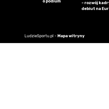
o podium
– rozwój kadry
debiut na Eu
LudzieSportu.pl -
Mapa witryny