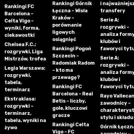
Rankingi Górnik
i najważniejs
Rankingi FC
Łęczna – Wisła
transfery
Barcelona –
Kraków –
Serie A:
Celta Vigo –
porównanie
rozgrywki –
wyniki, forma,
ligowych
analiza form
ciekawostki
osiągnięć
klubów i
Chelsea F.C.:
Rankingi Pogoń
faworyci tyt
rozgrywki, Liga
Szczecin –
Serie A:
Mistrzów, trofea
Radomiak Radom
rozgrywki –
Legia Warszawa:
– kto ma
analiza form
rozgrywki,
przewagę?
klubów i
tabela,
Rankingi FC
faworyci tyt
terminarz
Barcelona – Real
Rayo Vallecan
Ekstraklasa:
Betis – liczby,
zawodnicy –
rozgrywki –
gole, kluczowi
charakterys
terminarz,
gracze
stylu i składu
tabela, wyniki na
Rankingi Celta
Górnik Łęczn
żywo
Vigo – FC
zawodnicy –