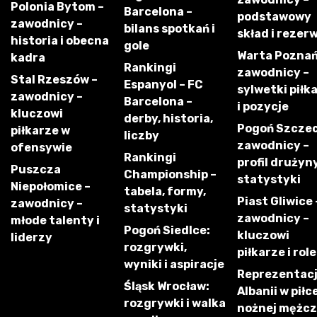
Polonia Bytom –
Barcelona –
podstawowy
zawodnicy –
bilans spotkań i
skład i rezer
historia i obecna
gole
Warta Poznań
kadra
Rankingi
zawodnicy –
Stal Rzeszów –
Espanyol – FC
sylwetki piłk
zawodnicy –
Barcelona –
i pozycje
kluczowi
derby, historia,
Pogoń Szczec
piłkarze w
liczby
zawodnicy –
ofensywie
Rankingi
profil drużyny
Puszcza
Championship –
statystyki
Niepołomice –
tabela, formy,
Piast Gliwice 
zawodnicy –
statystyki
zawodnicy –
młode talenty i
Pogoń Siedlce:
kluczowi
liderzy
rozgrywki,
piłkarze i role
wyniki i aspiracje
Reprezentac
Śląsk Wrocław:
Albanii w piłc
rozgrywki i walka
nożnej mężc