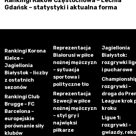
Gdańsk – statystyki i aktualna forma
Reprezentacja
Jagiellonia
Rankingi Korona
Białorusi w piłce
Białystok:
Kielce –
nożnej mężczyzn
rozgrywki li
Jagiellonia
– sytuacja
i pucharowe
Białystok – liczby
sportowa i
Championshi
z ostatnich
polityczne tło
rozgrywki –
sezonów
Reprezentacja
droga do Pre
Rankingi Club
Szwecji w piłce
League krok 
Brugge – FC
nożnej mężczyzn
kroku
Barcelona –
– styl gry i
Ligue 1:
europejskie
najwięksi
rozgrywki –
porównanie siły
piłkarze
gwiazdy, rek
klubów