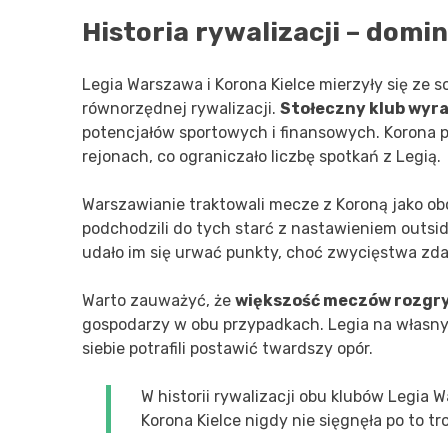
82
Historia rywalizacji – domi
Antonin
Legia Warszawa i Korona Kielce mierzyły się ze s
70
równorzędnej rywalizacji.
Stołeczny klub wyr
K. Matuszewski
T. S
potencjałów sportowych i finansowych. Korona p
3
rejonach, co ograniczało liczbę spotkań z Legią.
P. Resta
Warszawianie traktowali mecze z Koroną jako obo
5
podchodzili do tych starć z nastawieniem outsid
udało im się urwać punkty, choć zwycięstwa zda
Warto zauważyć, że
większość meczów rozgry
gospodarzy w obu przypadkach. Legia na własnym
siebie potrafili postawić twardszy opór.
W historii rywalizacji obu klubów Legia
Korona Kielce nigdy nie sięgnęła po to t