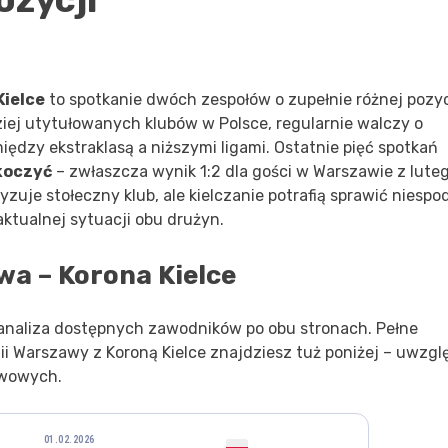
Kielce
to spotkanie dwóch zespołów o zupełnie różnej pozyc
rdziej utytułowanych klubów w Polsce, regularnie walczy o
ędzy ekstraklasą a niższymi ligami. Ostatnie pięć spotkań
koczyć
– zwłaszcza wynik 1:2 dla gości w Warszawie z lute
zuje stołeczny klub, ale kielczanie potrafią sprawić niespo
 aktualnej sytuacji obu drużyn.
a – Korona Kielce
naliza dostępnych zawodników po obu stronach. Pełne
ii Warszawy z Koroną Kielce znajdziesz tuż poniżej – uwzgl
rwowych.
01.02.2026