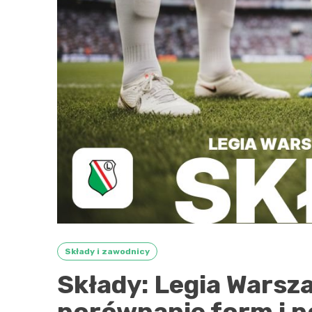
Składy i zawodnicy
Składy: Legia Warsza
porównanie form i p