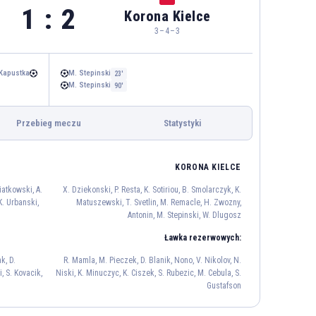
1 : 2
Korona Kielce
3–4–3
 Kapustka
M. Stepinski
23'
M. Stepinski
90'
Przebieg meczu
Statystyki
KORONA KIELCE
K. Tobiasz
iatkowski, A.
X. Dziekonski, P. Resta, K. Sotiriou, B. Smolarczyk, K.
1
 K. Urbanski,
Matuszewski, T. Svetlin, M. Remacle, H. Zwozny,
Antonin, M. Stepinski, W. Dlugosz
A. Jedrzejczyk
K. Piatkowski
55
91
Ławka rezerwowych:
Elitim
B. Kapustka
P. Stojanovic
k, D.
R. Mamla, M. Pieczek, D. Blanik, Nono, V. Nikolov, N.
, S. Kovacik,
Niski, K. Minuczyc, K. Ciszek, S. Rubezic, M. Cebula, S.
22
67
30
Gustafson
M. Rajovic
V. Bichakhchyan