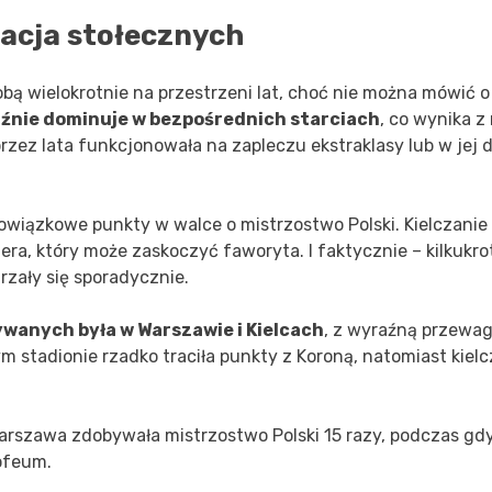
29
21
nacja stołecznych
M. Stepinski
W. Dlugosz
obą wielokrotnie na przestrzeni lat, choć nie można mówić o
14
71
aźnie dominuje w bezpośrednich starciach
, co wynika z
vetlin
M. Remacle
H. Zwozny
rzez lata funkcjonowała na zapleczu ekstraklasy lub w jej 
88
8
37
K. Sotiriou
B. Smolarczyk
wiązkowe punkty w walce o mistrzostwo Polski. Kielczanie 
44
24
era, który może zaskoczyć faworyta. I faktycznie – kilkukro
X. Dziekonski
rzały się sporadycznie.
1
wanych była w Warszawie i Kielcach
, z wyraźną przewa
 stadionie rzadko traciła punkty z Koroną, natomiast kielc
 Warszawa zdobywała mistrzostwo Polski 15 razy, podczas gd
rofeum.