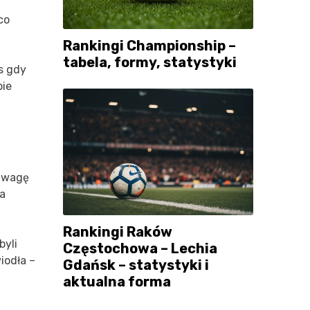
co
Rankingi Championship –
tabela, formy, statystyki
s gdy
bie
 uwagę
na
Rankingi Raków
byli
Częstochowa – Lechia
iodła –
Gdańsk – statystyki i
aktualna forma