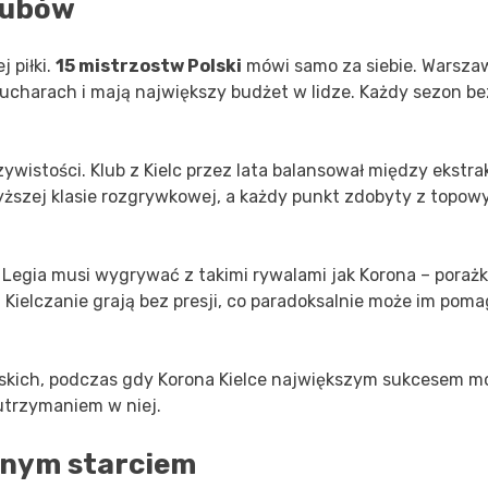
klubów
 piłki.
15 mistrzostw Polski
mówi samo za siebie. Warsza
 pucharach i mają największy budżet w lidze. Każdy sezon be
ywistości. Klub z Kielc przez lata balansował między ekstrak
yższej klasie rozgrywkowej, a każdy punkt zdobyty z topow
. Legia musi wygrywać z takimi rywalami jak Korona – porażki
 Kielczanie grają bez presji, co paradoksalnie może im pom
skich, podczas gdy Korona Kielce największym sukcesem m
utrzymaniem w niej.
jnym starciem