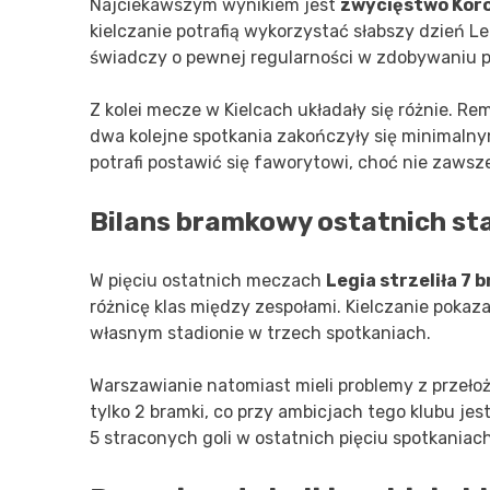
Najciekawszym wynikiem jest
zwycięstwo Koro
kielczanie potrafią wykorzystać słabszy dzień Leg
świadczy o pewnej regularności w zdobywaniu p
Z kolei mecze w Kielcach układały się różnie. R
dwa kolejne spotkania zakończyły się minimalnymi
potrafi postawić się faworytowi, choć nie zawsze
Bilans bramkowy ostatnich st
W pięciu ostatnich meczach
Legia strzeliła 7 
różnicę klas między zespołami. Kielczanie pokaz
własnym stadionie w trzech spotkaniach.
Warszawianie natomiast mieli problemy z prze
tylko 2 bramki, co przy ambicjach tego klubu je
5 straconych goli w ostatnich pięciu spotkaniach 