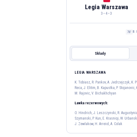
Legia Warszawa
3–4–3
B.
76'
Składy
KORONA KIELCE
LEGIA WARSZAWA
LEGIA WARSZAWA
K. Tobiasz, R. Pankov, A. Jedrzejczyk, K. P
Reca, J. Elitim, B. Kapustka, P. Stojanovic,
M. Rajovic, V. Bichakhchyan
R. Pankov
12
Ławka rezerwowych:
A. Reca
J. 
O. Hindrich, J. Leszczynski, R. Augustynia
Szymanski, P. Kun, E. Krasniqi, W. Urbanski
13
J. Zewlakow, H. Arreiol, A. Colak
K. Urbanski