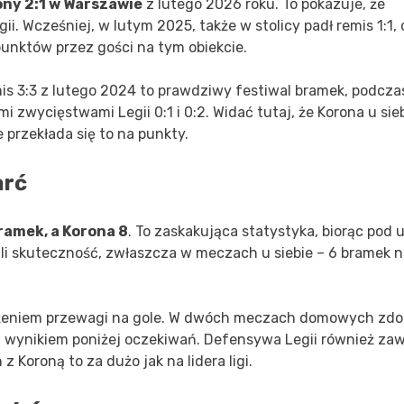
ny 2:1 w Warszawie
z lutego 2026 roku. To pokazuje, że
ii. Wcześniej, w lutym 2025, także w stolicy padł remis 1:1, 
unktów przez gości na tym obiekcie.
emis 3:3 z lutego 2024 to prawdziwy festiwal bramek, podcza
 zwycięstwami Legii 0:1 i 0:2. Widać tutaj, że Korona u sie
 przekłada się to na punkty.
arć
bramek, a Korona 8
. To zaskakująca statystyka, biorąc pod
ali skuteczność, zwłaszcza w meczach u siebie – 6 bramek 
łożeniem przewagi na gole. W dwóch meczach domowych zdo
st wynikiem poniżej oczekiwań. Defensywa Legii również zaw
z Koroną to za dużo jak na lidera ligi.