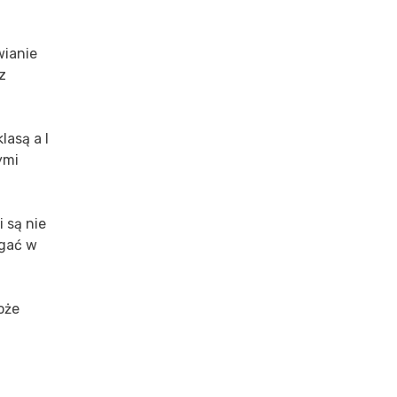
wianie
z
lasą a I
ymi
 są nie
agać w
oże