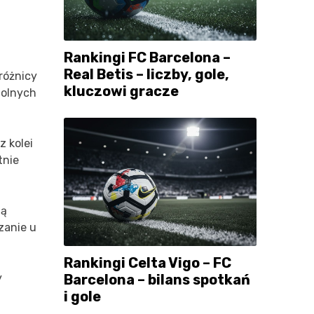
Rankingi FC Barcelona –
Real Betis – liczby, gole,
 różnicy
kluczowi gracze
dolnych
z kolei
tnie
gą
zanie u
Rankingi Celta Vigo – FC
Barcelona – bilans spotkań
y
i gole