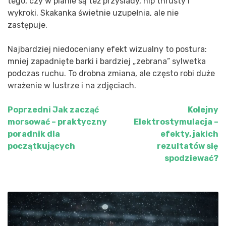
tego, czy w planie są też przysiady, hip thrusty i
wykroki. Skakanka świetnie uzupełnia, ale nie
zastępuje.
Najbardziej niedoceniany efekt wizualny to postura:
mniej zapadnięte barki i bardziej „zebrana” sylwetka
podczas ruchu. To drobna zmiana, ale często robi duże
wrażenie w lustrze i na zdjęciach.
Poprzedni
Jak zacząć
Kolejny
Nawigacja
morsować – praktyczny
Elektrostymulacja –
wpisu
poradnik dla
efekty, jakich
początkujących
rezultatów się
spodziewać?