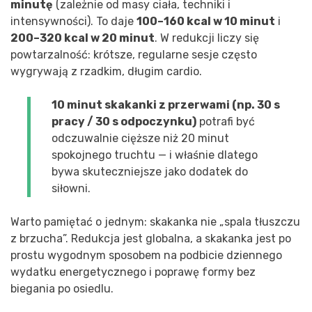
minutę
(zależnie od masy ciała, techniki i
intensywności). To daje
100–160 kcal w 10 minut
i
200–320 kcal w 20 minut
. W redukcji liczy się
powtarzalność: krótsze, regularne sesje często
wygrywają z rzadkim, długim cardio.
10 minut skakanki z przerwami (np. 30 s
pracy / 30 s odpoczynku)
potrafi być
odczuwalnie cięższe niż 20 minut
spokojnego truchtu — i właśnie dlatego
bywa skuteczniejsze jako dodatek do
siłowni.
Warto pamiętać o jednym: skakanka nie „spala tłuszczu
z brzucha”. Redukcja jest globalna, a skakanka jest po
prostu wygodnym sposobem na podbicie dziennego
wydatku energetycznego i poprawę formy bez
biegania po osiedlu.