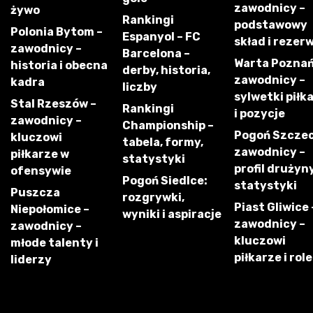
zawodnicy –
żywo
Rankingi
podstawowy
Polonia Bytom –
Espanyol – FC
skład i rezer
zawodnicy –
Barcelona –
Warta Poznań
historia i obecna
derby, historia,
zawodnicy –
kadra
liczby
sylwetki piłk
Stal Rzeszów –
Rankingi
i pozycje
zawodnicy –
Championship –
Pogoń Szczec
kluczowi
tabela, formy,
zawodnicy –
piłkarze w
statystyki
profil drużyny
ofensywie
Pogoń Siedlce:
statystyki
Puszcza
rozgrywki,
Piast Gliwice 
Niepołomice –
wyniki i aspiracje
zawodnicy –
zawodnicy –
kluczowi
młode talenty i
piłkarze i role
liderzy