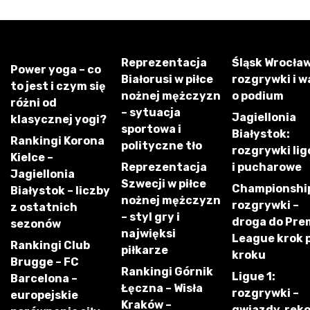
Reprezentacja
Śląsk Wrocław
Power yoga – co
Białorusi w piłce
rozgrywki i w
to jest i czym się
nożnej mężczyzn
o podium
różni od
– sytuacja
Jagiellonia
klasycznej yogi?
sportowa i
Białystok:
Rankingi Korona
polityczne tło
rozgrywki li
Kielce –
Reprezentacja
i pucharowe
Jagiellonia
Szwecji w piłce
Championshi
Białystok – liczby
nożnej mężczyzn
rozgrywki –
z ostatnich
– styl gry i
droga do Pre
sezonów
najwięksi
League krok 
Rankingi Club
piłkarze
kroku
Brugge – FC
Rankingi Górnik
Ligue 1:
Barcelona –
Łęczna – Wisła
rozgrywki –
europejskie
Kraków –
gwiazdy, rek