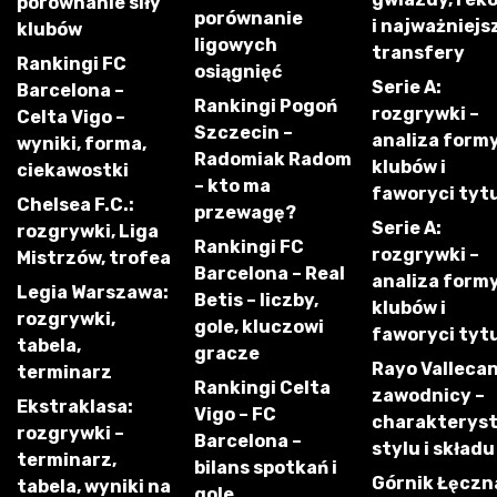
porównanie siły
porównanie
i najważniejs
klubów
ligowych
transfery
Rankingi FC
osiągnięć
Serie A:
Barcelona –
Rankingi Pogoń
rozgrywki –
Celta Vigo –
Szczecin –
analiza form
wyniki, forma,
Radomiak Radom
klubów i
ciekawostki
– kto ma
faworyci tyt
Chelsea F.C.:
przewagę?
Serie A:
rozgrywki, Liga
Rankingi FC
rozgrywki –
Mistrzów, trofea
Barcelona – Real
analiza form
Legia Warszawa:
Betis – liczby,
klubów i
rozgrywki,
gole, kluczowi
faworyci tyt
tabela,
gracze
Rayo Vallecan
terminarz
Rankingi Celta
zawodnicy –
Ekstraklasa:
Vigo – FC
charakterys
rozgrywki –
Barcelona –
stylu i składu
terminarz,
bilans spotkań i
Górnik Łęczn
tabela, wyniki na
gole