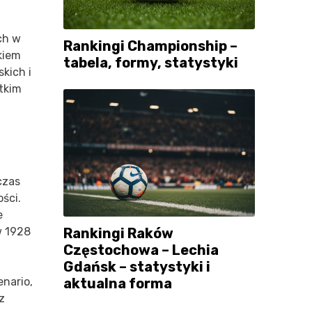
ch w
Rankingi Championship –
kiem
tabela, formy, statystyki
kich i
ótkim
czas
ści.
e
w 1928
Rankingi Raków
Częstochowa – Lechia
Gdańsk – statystyki i
nario,
aktualna forma
z