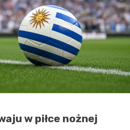
aju w piłce nożnej