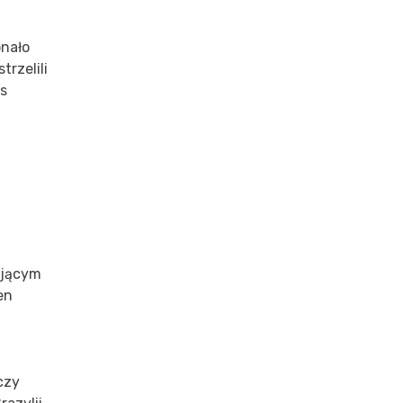
onało
rzelili
os
ującym
en
czy