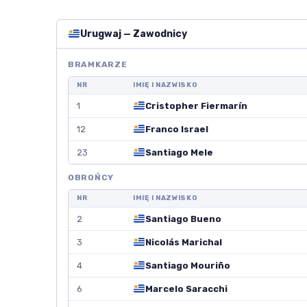
Urugwaj — Zawodnicy
BRAMKARZE
NR
IMIĘ I NAZWISKO
1
Cristopher Fiermarín
12
Franco Israel
23
Santiago Mele
OBROŃCY
NR
IMIĘ I NAZWISKO
2
Santiago Bueno
3
Nicolás Marichal
4
Santiago Mouriño
6
Marcelo Saracchi