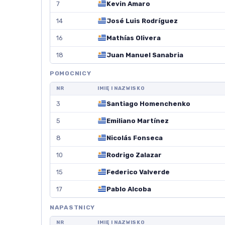
7
Kevin Amaro
14
José Luis Rodríguez
16
Mathías Olivera
18
Juan Manuel Sanabria
POMOCNICY
NR
IMIĘ I NAZWISKO
3
Santiago Homenchenko
5
Emiliano Martínez
8
Nicolás Fonseca
10
Rodrigo Zalazar
15
Federico Valverde
17
Pablo Alcoba
NAPASTNICY
NR
IMIĘ I NAZWISKO