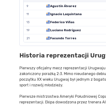
9
Agustín Álvarez
11
Ignacio Laquintana
13
Federico Viñas
19
Luciano Rodríguez
21
Facundo Torres
Historia reprezentacji Urug
Pierwszy oficjalny mecz reprezentacji Urugwaju
zakończony porażką 2:3. Mimo nieudanego debiut
początku XX wieku Urugwaj był jednym z bogats
sport i rozwój młodzieży.
Pierwsze mistrzostwa Ameryki Południowej Cop
reprezentacji. Ekipa dowodzona przez trenera A