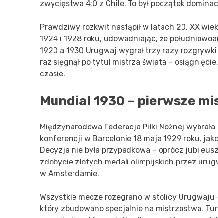
zwycięstwa 4:0 z Chile. To był początek dominacji
Prawdziwy rozkwit nastąpił w latach 20. XX wie
1924 i 1928 roku, udowadniając, że południowo
1920 a 1930 Urugwaj wygrał trzy razy rozgrywki 
raz sięgnął po tytuł mistrza świata – osiągnięci
czasie.
Mundial 1930 – pierwsze mis
Międzynarodowa Federacja Piłki Nożnej wybrała
konferencji w Barcelonie 18 maja 1929 roku, ja
Decyzja nie była przypadkowa – oprócz jubileu
zdobycie złotych medali olimpijskich przez uru
w Amsterdamie.
Wszystkie mecze rozegrano w stolicy Urugwaju –
który zbudowano specjalnie na mistrzostwa. Turn