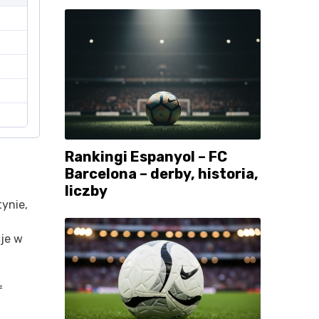
Rankingi Espanyol – FC
Barcelona – derby, historia,
liczby
ynie,
cje w
f