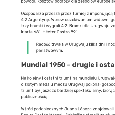
powodu kosztów podróży dla zespołów europejsk
Gospodarze przeszli przez turniej z imponującą
4:2 Argentynę. Wbrew oczekiwaniom widowni gospo
trzy bramki i wygrali 4:2. Bramki dla Urugwaju z
Iriarte 68′ i Héctor Castro 89′.
Radość trwała w Urugwaju kilka dni i nocy
państwowym.
Mundial 1950 – drugie i ost
Na kolejny i ostatni triumf na mundialu Urugwaj
o złotym medalu meczu Urugwaj pokonał gospodarz
triumf był jeszcze bardziej spektakularny, biorąc
publicznością.
Wśród podopiecznych Juana Lópeza znajdowali si