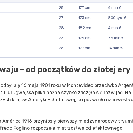
25
177 cm
4 mln €
27
173 cm
800 tys. €
28
182 cm
4 mln €
23
179 cm
7,5 mln €
26
177 cm
14 mln €
waju – od początków do złotej ery
 odbył się 16 maja 1901 roku w Montevideo przeciwko Argent
u, urugwajska piłka nożna szybko zaczęła się rozwijać. Na
zych krajów Ameryki Południowej, co pozwoliło na inwesty
a América 1916 przyniosły pierwszy międzynarodowy tryum
lfredo Foglino rozpoczęła mistrzostwa od efektownego