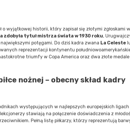
o wyjątkowej historii, który zapisał się złotymi zgłoskami 
a zdobyła tytuł mistrza świata w 1930 roku
, Urugwajcz
 z największymi potęgami. Do dziś kadra zwana
La Celeste
l
łowanych reprezentacji kontynentu południowoamerykańskie
nastokrotne triumfy w Copa America oraz dwa złote medale
iłce nożnej – obecny skład kadry
dnikach występujących w najlepszych europejskich ligach
elekcjonerzy stawiają na połączenie doświadczenia z młodoś
zeciwnikiem. Pełną listę piłkarzy, którzy reprezentują barw