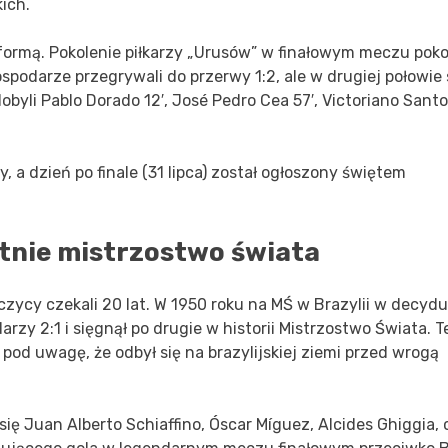
ich.
 formą. Pokolenie piłkarzy „Urusów” w finałowym meczu pok
darze przegrywali do przerwy 1:2, ale w drugiej połowie st
dobyli Pablo Dorado 12′, José Pedro Cea 57′, Victoriano Sant
, a dzień po finale (31 lipca) został ogłoszony świętem
atnie mistrzostwo świata
czycy czekali 20 lat. W 1950 roku na MŚ w Brazylii w decyd
y 2:1 i sięgnął po drugie w historii Mistrzostwo Świata. T
 pod uwagę, że odbył się na brazylijskiej ziemi przed wrogą
ę Juan Alberto Schiaffino, Óscar Míguez, Alcides Ghiggia, 