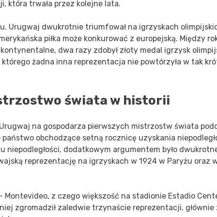
, która trwała przez kolejne lata.
ku. Urugwaj dwukrotnie triumfował na igrzyskach olimpijski
amerykańska piłka może konkurować z europejską. Między ro
kontynentalne, dwa razy zdobył złoty medal igrzysk olimpijs
e, którego żadna inna reprezentacja nie powtórzyła w tak kr
trzostwo świata w historii
 Urugwaj na gospodarza pierwszych mistrzostw świata pod
ko państwo obchodzące setną rocznicę uzyskania niepodległo
szu niepodległości, dodatkowym argumentem było dwukrotn
gwajską reprezentację na igrzyskach w 1924 w Paryżu oraz 
 Montevideo, z czego większość na stadionie Estadio Cente
iej zgromadził zaledwie trzynaście reprezentacji, głównie 