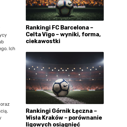
Rankingi FC Barcelona –
w
Celta Vigo – wyniki, forma,
ycy
ciekawostki
ub
go. Ich
 oraz
Rankingi Górnik Łęczna –
cią,
Wisła Kraków – porównanie
y
ligowych osiągnięć