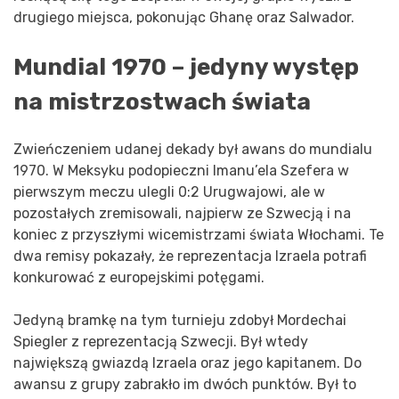
drugiego miejsca, pokonując Ghanę oraz Salwador.
Mundial 1970 – jedyny występ
na mistrzostwach świata
Zwieńczeniem udanej dekady był awans do mundialu
1970. W Meksyku podopieczni Imanu’ela Szefera w
pierwszym meczu ulegli 0:2 Urugwajowi, ale w
pozostałych zremisowali, najpierw ze Szwecją i na
koniec z przyszłymi wicemistrzami świata Włochami. Te
dwa remisy pokazały, że reprezentacja Izraela potrafi
konkurować z europejskimi potęgami.
Jedyną bramkę na tym turnieju zdobył Mordechai
Spiegler z reprezentacją Szwecji. Był wtedy
największą gwiazdą Izraela oraz jego kapitanem. Do
awansu z grupy zabrakło im dwóch punktów. Był to