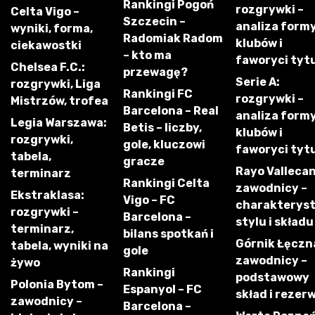
Rankingi Pogoń
rozgrywki –
Celta Vigo –
Szczecin –
analiza form
wyniki, forma,
Radomiak Radom
klubów i
ciekawostki
– kto ma
faworyci tyt
Chelsea F.C.:
przewagę?
Serie A:
rozgrywki, Liga
Rankingi FC
rozgrywki –
Mistrzów, trofea
Barcelona – Real
analiza form
Legia Warszawa:
Betis – liczby,
klubów i
rozgrywki,
gole, kluczowi
faworyci tyt
tabela,
gracze
Rayo Vallecan
terminarz
Rankingi Celta
zawodnicy –
Ekstraklasa:
Vigo – FC
charakterys
rozgrywki –
Barcelona –
stylu i składu
terminarz,
bilans spotkań i
Górnik Łęczn
tabela, wyniki na
gole
zawodnicy –
żywo
Rankingi
podstawowy
Polonia Bytom –
Espanyol – FC
skład i rezer
zawodnicy –
Barcelona –