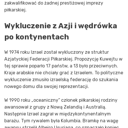
zakwalifikować do żadnej prestiżowej imprezy
piłkarskiej.
Wykluczenie z Azji i wędrówka
po kontynentach
W 1974 roku Izrael został wykluczony ze struktur
Azjatyckiej Federacji Piłkarskiej. Propozycję Kuwejtu w
tej sprawie poparło 17 państw, a 13 było przeciwnych.
Kraje arabskie nie chciały grać z Izraelem. To polityczne
wykluczenie zmusiło izraelską federację do szukania
nowego domu dla swojej reprezentacji.
W 1990 roku „oceaniczny” członek piłkarskiej rodziny
awansował z grupy z Nową Zelandią i Australią.
Następnie Izrael zagrał w międzykontynentalnym
barażu. Tym rywalem była Kolumbia. Bramkę na wagę
awansu strzelił Albeiro Usuriaga, co oznaczało koniec