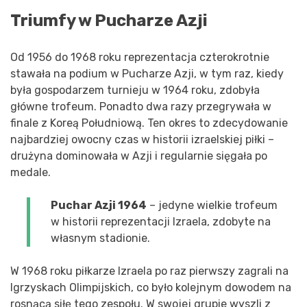
Triumfy w Pucharze Azji
Od 1956 do 1968 roku reprezentacja czterokrotnie
stawała na podium w Pucharze Azji, w tym raz, kiedy
była gospodarzem turnieju w 1964 roku, zdobyła
główne trofeum. Ponadto dwa razy przegrywała w
finale z Koreą Południową. Ten okres to zdecydowanie
najbardziej owocny czas w historii izraelskiej piłki –
drużyna dominowała w Azji i regularnie sięgała po
medale.
Puchar Azji 1964
– jedyne wielkie trofeum
w historii reprezentacji Izraela, zdobyte na
własnym stadionie.
W 1968 roku piłkarze Izraela po raz pierwszy zagrali na
Igrzyskach Olimpijskich, co było kolejnym dowodem na
rosnącą siłę tego zespołu. W swojej grupie wyszli z