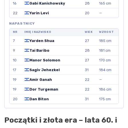
16
Gabi Kanichowsky
28
165 cm
22
Yarin Levi
20
—
NAPASTNICY
NR
IMIĘ I NAZWISKO
WIEK
WZROST
7
Yarden Shua
27
185 cm
9
Tai Baribo
28
181 cm
10
Manor Solomon
27
170 cm
17
Sagiv Jehezkel
31
184 cm
19
Amir Ganah
22
—
19
Dor Turgeman
22
186 cm
20
Dan Biton
31
175 cm
Początki i złota era – lata 60. i