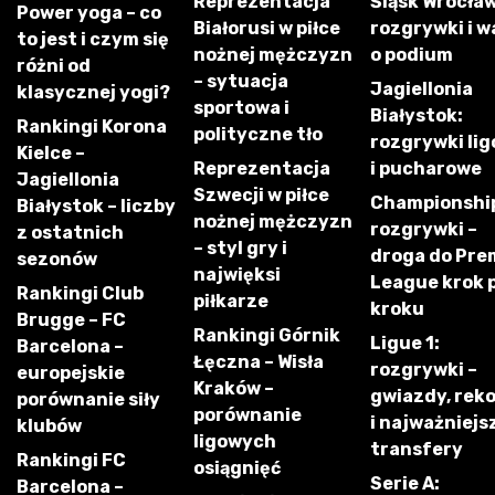
Reprezentacja
Śląsk Wrocław
Power yoga – co
Białorusi w piłce
rozgrywki i w
to jest i czym się
nożnej mężczyzn
o podium
różni od
– sytuacja
Jagiellonia
klasycznej yogi?
sportowa i
Białystok:
Rankingi Korona
polityczne tło
rozgrywki li
Kielce –
Reprezentacja
i pucharowe
Jagiellonia
Szwecji w piłce
Championshi
Białystok – liczby
nożnej mężczyzn
rozgrywki –
z ostatnich
– styl gry i
droga do Pre
sezonów
najwięksi
League krok 
Rankingi Club
piłkarze
kroku
Brugge – FC
Rankingi Górnik
Ligue 1:
Barcelona –
Łęczna – Wisła
rozgrywki –
europejskie
Kraków –
gwiazdy, rek
porównanie siły
porównanie
i najważniejs
klubów
ligowych
transfery
Rankingi FC
osiągnięć
Serie A:
Barcelona –