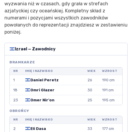
wyzwania niż w czasach, gdy grała w strefach
azjatyckiej czy oceańskiej. Kompletny skład z
numerami i pozycjami wszystkich zawodników
powołanych do reprezentacji znajdziesz w zestawieniu
poniżej.
Izrael — Zawodnicy
BRAMKARZE
NR
IMIĘ I NAZWISKO
WIEK
WZROST
1
Daniel Peretz
26
190 cm
18
Omri Glazer
30
191 cm
23
Omer Nir'on
25
195 cm
OBROŃCY
NR
IMIĘ I NAZWISKO
WIEK
WZROST
2
Eli Dasa
33
177 cm