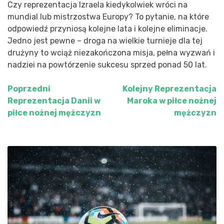
Czy reprezentacja Izraela kiedykolwiek wróci na
mundial lub mistrzostwa Europy? To pytanie, na które
odpowiedź przyniosą kolejne lata i kolejne eliminacje.
Jedno jest pewne – droga na wielkie turnieje dla tej
drużyny to wciąż niezakończona misja, pełna wyzwań i
nadziei na powtórzenie sukcesu sprzed ponad 50 lat.
Poprzedni
Kolejny
Reprezentacja
Nawigacja
Reprezentacja Danii w
Maroka w piłce nożnej
wpisu
piłce nożnej mężczyzn
mężczyzn