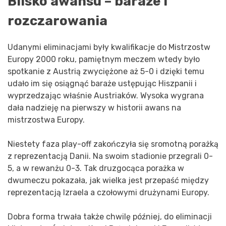
Blisko awansu – baraże i
rozczarowania
Udanymi eliminacjami były kwalifikacje do Mistrzostw
Europy 2000 roku, pamiętnym meczem wtedy było
spotkanie z Austrią zwyciężone aż 5-0 i dzięki temu
udało im się osiągnąć baraże ustępując Hiszpanii i
wyprzedzając właśnie Austriaków. Wysoka wygrana
dała nadzieję na pierwszy w historii awans na
mistrzostwa Europy.
Niestety faza play-off zakończyła się sromotną porażką
z reprezentacją Danii. Na swoim stadionie przegrali 0-
5, a w rewanżu 0-3. Tak druzgocąca porażka w
dwumeczu pokazała, jak wielka jest przepaść między
reprezentacją Izraela a czołowymi drużynami Europy.
Dobra forma trwała także chwilę później, do eliminacji