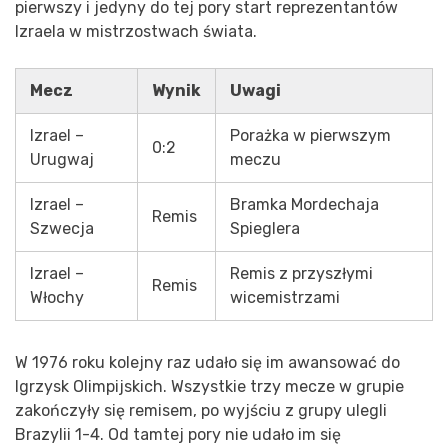
pierwszy i jedyny do tej pory start reprezentantów
Izraela w mistrzostwach świata.
Mecz
Wynik
Uwagi
Izrael –
Porażka w pierwszym
0:2
Urugwaj
meczu
Izrael –
Bramka Mordechaja
Remis
Szwecja
Spieglera
Izrael –
Remis z przyszłymi
Remis
Włochy
wicemistrzami
W 1976 roku kolejny raz udało się im awansować do
Igrzysk Olimpijskich. Wszystkie trzy mecze w grupie
zakończyły się remisem, po wyjściu z grupy ulegli
Brazylii 1-4. Od tamtej pory nie udało im się