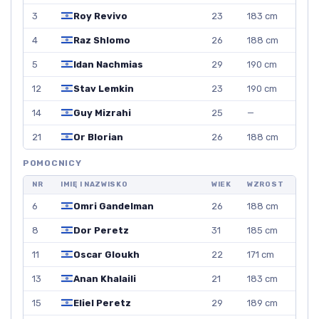
3
Roy Revivo
23
183 cm
4
Raz Shlomo
26
188 cm
5
Idan Nachmias
29
190 cm
12
Stav Lemkin
23
190 cm
14
Guy Mizrahi
25
—
21
Or Blorian
26
188 cm
POMOCNICY
NR
IMIĘ I NAZWISKO
WIEK
WZROST
6
Omri Gandelman
26
188 cm
8
Dor Peretz
31
185 cm
11
Oscar Gloukh
22
171 cm
13
Anan Khalaili
21
183 cm
15
Eliel Peretz
29
189 cm