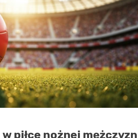
 w piłce nożnej mężczyzn