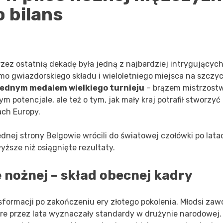
o bilans
zez ostatnią dekadę była jedną z najbardziej intrygującyc
imo gwiazdorskiego składu i wieloletniego miejsca na szczyc
jednym medalem wielkiego turnieju
– brązem mistrzost
m potencjale, ale też o tym, jak mały kraj potrafił stworzyć
ach Europy.
ednej strony Belgowie wrócili do światowej czołówki po lata
yższe niż osiągnięte rezultaty.
e nożnej – skład obecnej kadry
sformacji po zakończeniu ery złotego pokolenia. Młodsi za
re przez lata wyznaczały standardy w drużynie narodowej.