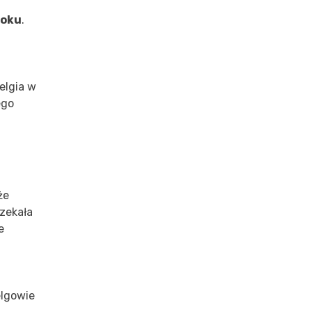
roku
.
Belgia w
ego
że
czekała
e
lgowie