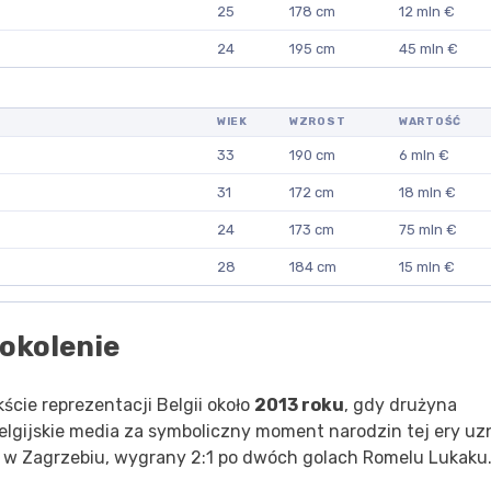
25
178 cm
12 mln €
24
195 cm
45 mln €
WIEK
WZROST
WARTOŚĆ
33
190 cm
6 mln €
31
172 cm
18 mln €
24
173 cm
75 mln €
28
184 cm
15 mln €
pokolenie
kście reprezentacji Belgii około
2013 roku
, gdy drużyna
elgijskie media za symboliczny moment narodzin tej ery uz
w Zagrzebiu, wygrany 2:1 po dwóch golach Romelu Lukaku