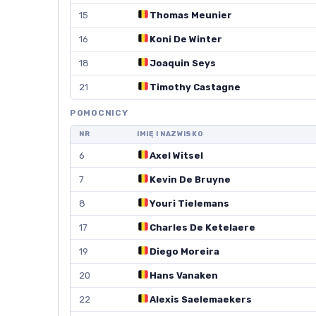
15
Thomas Meunier
16
Koni De Winter
18
Joaquin Seys
21
Timothy Castagne
POMOCNICY
NR
IMIĘ I NAZWISKO
6
Axel Witsel
7
Kevin De Bruyne
8
Youri Tielemans
17
Charles De Ketelaere
19
Diego Moreira
20
Hans Vanaken
22
Alexis Saelemaekers