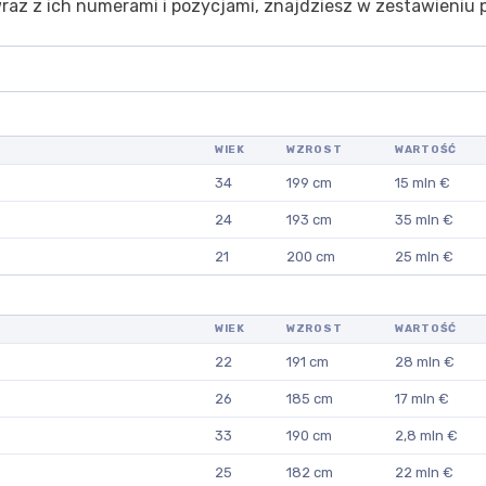
wraz z ich numerami i pozycjami, znajdziesz w zestawieniu p
WIEK
WZROST
WARTOŚĆ
34
199 cm
15 mln €
24
193 cm
35 mln €
21
200 cm
25 mln €
WIEK
WZROST
WARTOŚĆ
22
191 cm
28 mln €
26
185 cm
17 mln €
33
190 cm
2,8 mln €
25
182 cm
22 mln €