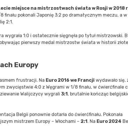
zecie miejsce na mistrzostwach świata w Rosji w 2018 
1/8 finału pokonali Japonię 3:2 po dramatycznym meczu, a w
ę 2:1.
óra wygrała 1:0 i ostatecznie sięgnęła po tytuł mistrzowski. 
dobywając pierwszy medal mistrzostw świata w historii złot
ach Europy
pasmem frustracji. Na
Euro 2016 we Francji
wydawało się, 
m zwycięstwie 4:0 z Węgrami w 1/8 finału, w ćwierćfinale 
dziewanie Walijczycy wygrali
3:1
, brutalnie kończąc belgijski
ntacja Belgii ponownie dotarła do ćwierćfinału. Pokonała
niejszym mistrzem Europy – Włochami –
2:1
. Na
Euro 2024
Be