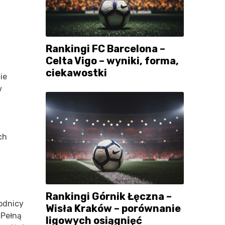
Rankingi FC Barcelona –
Celta Vigo – wyniki, forma,
h
ciekawostki
ie
w
ch
Rankingi Górnik Łęczna –
wodnicy
Wisła Kraków – porównanie
 Pełną
ligowych osiągnięć