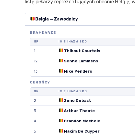
listę piłkarzy reprezentujących obecnie Belgię, 
Belgia — Zawodnicy
BRAMKARZE
NR
IMIĘ I NAZWISKO
1
Thibaut Courtois
12
Senne Lammens
13
Mike Penders
OBROŃCY
NR
IMIĘ I NAZWISKO
2
Zeno Debast
3
Arthur Theate
4
Brandon Mechele
5
Maxim De Cuyper