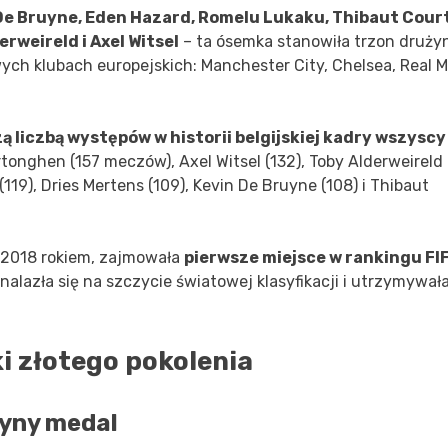
De Bruyne, Eden Hazard, Romelu Lukaku, Thibaut Court
rweireld i Axel Witsel
– ta ósemka stanowiła trzon druży
ych klubach europejskich: Manchester City, Chelsea, Real M
 liczbą występów w historii belgijskiej kadry wszyscy
tonghen (157 meczów), Axel Witsel (132), Toby Alderweireld
119), Dries Mertens (109), Kevin De Bruyne (108) i Thibaut
 2018 rokiem, zajmowała
pierwsze miejsce w rankingu FI
znalazła się na szczycie światowej klasyfikacji i utrzymywała
i złotego pokolenia
dyny medal