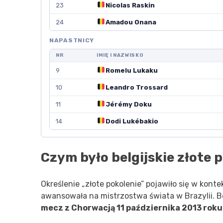
23
Nicolas Raskin
24
Amadou Onana
NAPASTNICY
NR
IMIĘ I NAZWISKO
9
Romelu Lukaku
10
Leandro Trossard
11
Jérémy Doku
14
Dodi Lukébakio
Czym było belgijskie złote 
Określenie „złote pokolenie” pojawiło się w konte
awansowała na mistrzostwa świata w Brazylii. B
mecz z Chorwacją 11 października 2013 roku