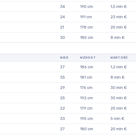
34
190 cm
1,5 mln €
24
191 cm
23 mln €
21
178 cm
20 mln €
30
185 cm
8 mln €
WIEK
WZROST
WARTOŚĆ
37
186 cm
1,2 mln €
35
181 cm
8 mln €
29
176 cm
30 mln €
25
192 cm
30 mln €
22
179 cm
25 mln €
33
195 cm
5 mln €
27
180 cm
20 mln €