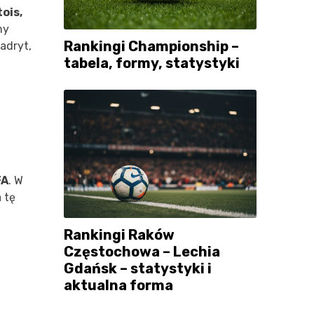
ois,
ny
Rankingi Championship –
adryt,
tabela, formy, statystyki
FA
. W
 tę
Rankingi Raków
Częstochowa – Lechia
Gdańsk – statystyki i
aktualna forma