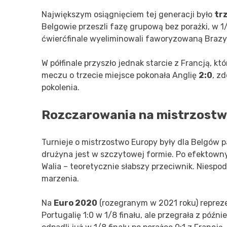
Największym osiągnięciem tej generacji było
tr
Belgowie przeszli fazę grupową bez porażki, w 
ćwierćfinale wyeliminowali faworyzowaną Brazyli
W półfinale przyszło jednak starcie z Francją, kt
meczu o trzecie miejsce pokonała Anglię
2:0
, z
pokolenia.
Rozczarowania na mistrzostw
Turnieje o mistrzostwo Europy były dla Belgów 
drużyna jest w szczytowej formie. Po efektowny
Walia – teoretycznie słabszy przeciwnik. Niespo
marzenia.
Na
Euro 2020
(rozegranym w 2021 roku) repreze
Portugalię 1:0 w 1/8 finału, ale przegrała z póź