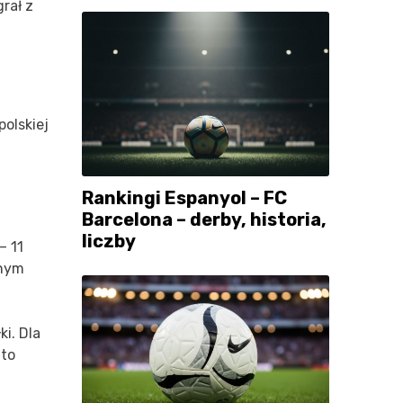
rał z
polskiej
Rankingi Espanyol – FC
Barcelona – derby, historia,
liczby
– 11
snym
ki. Dla
 to