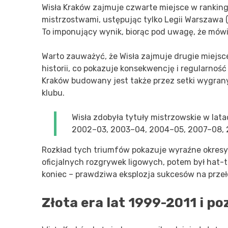
Wisła Kraków zajmuje czwarte miejsce w rankingu
mistrzostwami, ustępując tylko Legii Warszawa (
To imponujący wynik, biorąc pod uwagę, że mówim
Warto zauważyć, że Wisła zajmuje drugie miej
historii, co pokazuje konsekwencję i regularność n
Kraków budowany jest także przez setki wygrany
klubu.
Wisła zdobyła tytuły mistrzowskie w lata
2002–03, 2003–04, 2004–05, 2007–08, 
Rozkład tych triumfów pokazuje wyraźne okresy 
oficjalnych rozgrywek ligowych, potem był hat-tr
koniec – prawdziwa eksplozja sukcesów na przeło
Złota era lat 1999-2011 i p