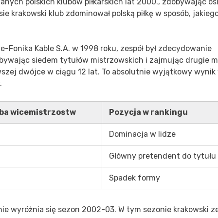
anych polskich klubów piłkarskich lat 2000., zdobywając o
ie krakowski klub zdominował polską piłkę w sposób, jakieg
ele-Fonika Kable S.A. w 1998 roku, zespół był zdecydowanie
bywając siedem tytułów mistrzowskich i zajmując drugie m
rwszej dwójce w ciągu 12 lat. To absolutnie wyjątkowy wynik
.
ba wicemistrzostw
Pozycja w rankingu
Dominacja w lidze
Główny pretendent do tytułu
Spadek formy
nie wyróżnia się sezon 2002-03. W tym sezonie krakowski z