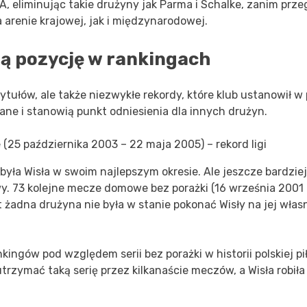
A, eliminując takie drużyny jak Parma i Schalke, zanim przeg
 arenie krajowej, jak i międzynarodowej.
ją pozycję w rankingach
tytułów, ale także niezwykłe rekordy, które klub ustanowił w 
nane i stanowią punkt odniesienia dla innych drużyn.
(25 października 2003 – 22 maja 2005) – rekord ligi
 była Wisła w swoim najlepszym okresie. Ale jeszcze bardziej
 73 kolejne mecze domowe bez porażki (16 września 2001 
lat żadna drużyna nie była w stanie pokonać Wisły na jej wła
ingów pod względem serii bez porażki w historii polskiej pił
rzymać taką serię przez kilkanaście meczów, a Wisła robiła