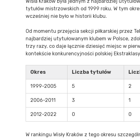
Wisła Kraków była jednym z najbardziej utytułow
tytułów mistrzowskich od 1999 roku. W tym okres
wcześniej nie było w historii klubu.
Od momentu przejęcia sekcji piłkarskiej przez T
najbardziej utytułowanym klubem w Polsce, zdo
trzy razy, co daje łącznie dziesięć miejsc w pie
kontekście konkurencyjności polskiej Ekstraklasy
Okres
Liczba tytułów
Licz
1999-2005
5
2
2006-2011
3
1
2012-2022
0
0
W rankingu Wisły Kraków z tego okresu szczegól