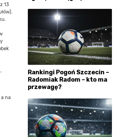
z 13
ułów).
ku.
 w
ły
obek
,
Rankingi Pogoń Szczecin –
Radomiak Radom – kto ma
przewagę?
 a na