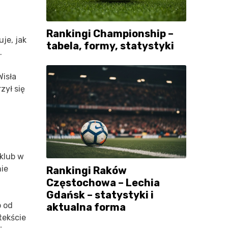
Rankingi Championship –
je, jak
tabela, formy, statystyki
.
isła
zył się
 klub w
ie
Rankingi Raków
Częstochowa – Lechia
Gdańsk – statystyki i
b od
aktualna forma
tekście