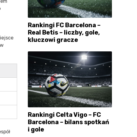
siem
o
Rankingi FC Barcelona –
Real Betis – liczby, gole,
iejsce
kluczowi gracze
 w
Rankingi Celta Vigo – FC
Barcelona – bilans spotkań
i gole
espół