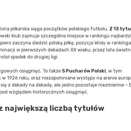
toria piłkarska sięga początków polskiego futbolu.
Z 13 tyt
kowski klub zajmuje szczególne miejsce w rankingu najbardz
iero zaczyna śledzić polską piłkę, pozycja Wisły w ranking
minacji w pierwszych dekadach XX wieku, przez lata świetn
iósł spadek do drugiej ligi.
ligowych osiągnięć. To także
5 Pucharów Polski
, w tym
k w 1926 roku, oraz niezapomniane występy na arenie europe
się z dekady na dekadę, ale jedno pozostaje niezmienne – B
u pod względem historycznych osiągnięć.
z największą liczbą tytułów