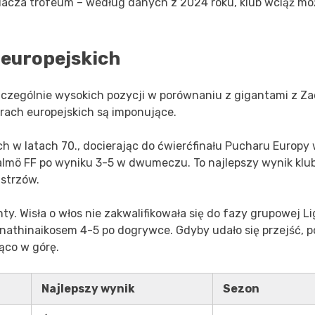
acza trofeum – według danych z 2024 roku, klub wciąż mo
 europejskich
zczególnie wysokich pozycji w porównaniu z gigantami z Z
arach europejskich są imponujące.
h w latach 70., docierając do ćwierćfinału Pucharu Europy
Malmö FF po wyniku 3-5 w dwumeczu. To najlepszy wynik klu
istrzów.
y. Wisła o włos nie zakwalifikowała się do fazy grupowej Li
nathinaikosem 4-5 po dogrywce. Gdyby udało się przejść, p
ąco w górę.
Najlepszy wynik
Sezon