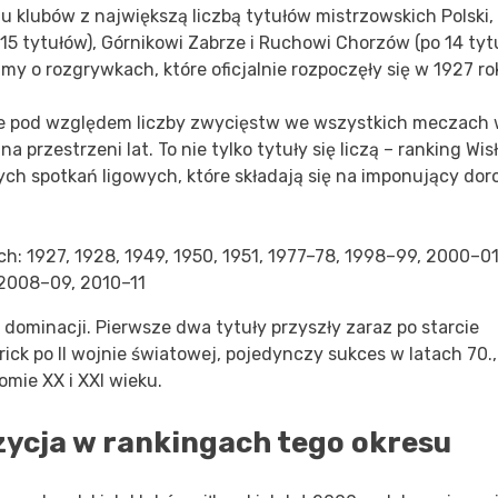
 klubów z największą liczbą tytułów mistrzowskich Polski, 
15 tytułów), Górnikowi Zabrze i Ruchowi Chorzów (po 14 tyt
y o rozgrywkach, które oficjalnie rozpoczęły się w 1927 ro
sce pod względem liczby zwycięstw we wszystkich meczach
a przestrzeni lat. To nie tylko tytuły się liczą – ranking Wis
ch spotkań ligowych, które składają się na imponujący dor
ch: 1927, 1928, 1949, 1950, 1951, 1977–78, 1998–99, 2000–01
2008–09, 2010–11
dominacji. Pierwsze dwa tytuły przyszły zaraz po starcie
ick po II wojnie światowej, pojedynczy sukces w latach 70.,
mie XX i XXI wieku.
ozycja w rankingach tego okresu