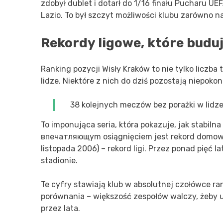
zdobył dublet i dotarł do 1/16 finału Pucharu UEF
Lazio. To był szczyt możliwości klubu zarówno na
Rekordy ligowe, które budu
Ranking pozycji Wisły Kraków to nie tylko liczba 
lidze. Niektóre z nich do dziś pozostają niepoko
38 kolejnych meczów bez porażki w lidze 
To imponująca seria, która pokazuje, jak stabilna
впечатляющym osiągnięciem jest rekord domowy.
listopada 2006) – rekord ligi. Przez ponad pięć 
stadionie.
Te cyfry stawiają klub w absolutnej czołówce rank
porównania – większość zespołów walczy, żeby ut
przez lata.