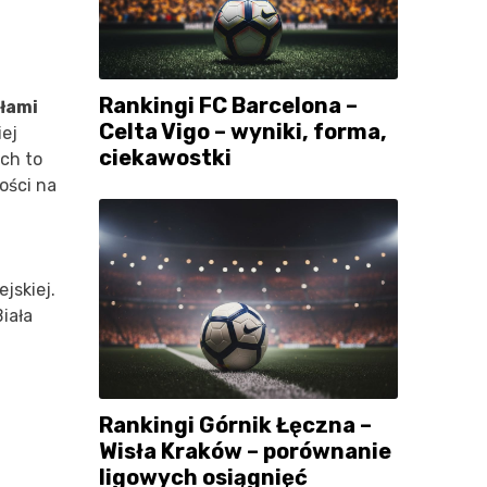
Rankingi FC Barcelona –
ułami
Celta Vigo – wyniki, forma,
iej
ciekawostki
ach to
ości na
jskiej.
iała
Rankingi Górnik Łęczna –
Wisła Kraków – porównanie
ligowych osiągnięć