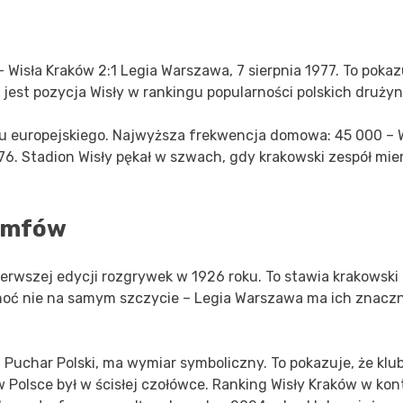
isła Kraków 2:1 Legia Warszawa, 7 sierpnia 1977. To pokazu
 jest pozycja Wisły w rankingu popularności polskich drużyn
u europejskiego. Najwyższa frekwencja domowa: 45 000 – W
76. Stadion Wisły pękał w szwach, gdy krakowski zespół mier
iumfów
ierwszej edycji rozgrywek w 1926 roku. To stawia krakowski
oć nie na samym szczycie – Legia Warszawa ma ich znaczn
i Puchar Polski, ma wymiar symboliczny. To pokazuje, że klu
olsce był w ścisłej czołówce. Ranking Wisły Kraków w kon