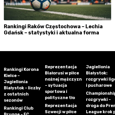
Rankingi Raków Częstochowa – Lechia
Gdańsk – statystyki i aktualna forma
Reprezentacja
Jagiellonia
Rankingi Korona
Białorusi w piłce
Białystok:
Kielce –
nożnej mężczyzn
rozgrywki li
Jagiellonia
– sytuacja
i pucharowe
Białystok – liczby
sportowa i
Championshi
z ostatnich
polityczne tło
rozgrywki –
sezonów
Reprezentacja
droga do Pre
Rankingi Club
Szwecji w piłce
League krok 
Brugge – FC