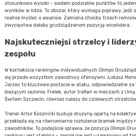
stosunkowo wysoki – siedem podziałów punktów to jede
wyników w lidze. To obszar, który wymaga poprawy, jeśli 
realnie myśleć o awansie. Zamiana choćby trzech remisó
zwycięstwa dałaby grudziądzanom pozycję wicelidera.
Najskuteczniejsi strzelcy i liderz
zespołu
W kontekście rankingów indywidualnych Olimpii Grudziąd
się przede wszystkim zawodnicy ofensywni. Łukasz Mone
Jarzec to kluczowe postacie w ataku, odpowiedzialne za
bieżącym sezonie. Frelek, autor trafień w meczach z Unią 
Świtem Szczecin, również należy do czołowych strzelców
Trener Artur Kosznicki buduje drużynę opartą na kolektyw
przekłada się na równomierne rozłożenie bramek między 
zawodników. To podejście sprawia, że pozycja Olimpii Gr
rankingu jest stabilna – zespół nie jest uzależniony od f