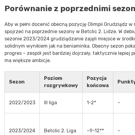
Porównanie z poprzednimi sezo
Aby w pełni docenić obecną pozycję Olimpii Grudziądz w 
spojrzeć na poprzednie sezony w Betclic 2. Lidze. W deb
sezonie 2023/2024 grudziądzanie zajęli miejsce w środku 
solidnym wynikiem jak na beniaminka. Obecny sezon pok
progres – zespół jest bardziej dojrzały, taktycznie lepiej
ma większe ambicje.
Poziom
Pozycja
Sezon
Punkt
rozgrywkowy
końcowa
2022/2023
III liga
1-2*
–
2023/2024
Betclic 2. Liga
~9-12**
–