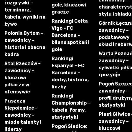
rozgrywki –
gole, kluczowi
charakterys
terminarz,
gracze
stylu i składu
tabela, wyniki na
Rankingi Celta
Górnik Łęczn
żywo
Vigo – FC
zawodnicy –
Polonia Bytom –
Barcelona –
podstawowy
zawodnicy –
bilans spotkań i
skład i rezer
historia i obecna
gole
Warta Poznań
kadra
Rankingi
zawodnicy –
Stal Rzeszów –
Espanyol – FC
sylwetki piłk
zawodnicy –
Barcelona –
i pozycje
kluczowi
derby, historia,
Pogoń Szczec
piłkarze w
liczby
zawodnicy –
ofensywie
Rankingi
profil drużyny
Puszcza
Championship –
statystyki
Niepołomice –
tabela, formy,
Piast Gliwice 
zawodnicy –
statystyki
zawodnicy –
młode talenty i
Pogoń Siedlce:
kluczowi
liderzy