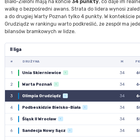
Biało-Zieloni mają na koncie
34 punkty
, co daje im real
walkę o bezpośredni awans. Strata do lidera wynosi zale
a do drugiej Warty Poznań tylko 4 punkty. W kontekście po
Grudziądz w rankingu warto podkreślić, że zespół ma jed
bilansów bramkowych w lidze.
II liga
#
DRUŻYNA
M
P
1
34
6
Unia Skierniewice
↑
2
34
6
Warta Poznań
↑
3
34
6
Olimpia Grudziądz
↑
4
34
5
Podbeskidzie Bielsko-Biała
↑
5
34
5
Śląsk II Wrocław
↑
6
34
5
Sandecja Nowy Sącz
↑