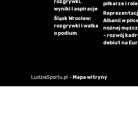
rozgrywki,
piłkarze i role
wyniki i aspiracje
Reprezentac
Śląsk Wrocław:
Albanii w piłc
rozgrywki i walka
nożnej mężc
o podium
– rozwój kadry
debiut na Eu
LudzieSportu.pl -
Mapa witryny