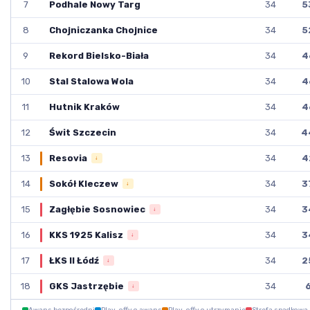
7
34
5
Podhale Nowy Targ
8
34
5
Chojniczanka Chojnice
9
34
4
Rekord Bielsko-Biała
10
34
4
Stal Stalowa Wola
11
34
4
Hutnik Kraków
12
34
4
Świt Szczecin
13
34
4
Resovia
↓
14
34
3
Sokół Kleczew
↓
15
34
3
Zagłębie Sosnowiec
↓
16
34
3
KKS 1925 Kalisz
↓
17
34
2
ŁKS II Łódź
↓
18
34
GKS Jastrzębie
↓
Awans bezpośredni
Play-offy o awans
Play-offy o utrzymanie
Strefa spadkowa