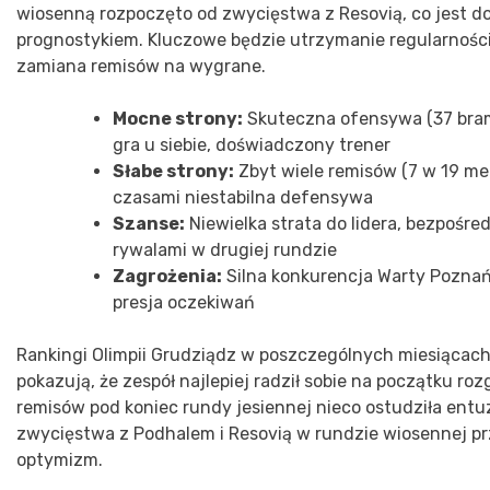
wiosenną rozpoczęto od zwycięstwa z Resovią, co jest d
prognostykiem. Kluczowe będzie utrzymanie regularności
zamiana remisów na wygrane.
Mocne strony:
Skuteczna ofensywa (37 bram
gra u siebie, doświadczony trener
Słabe strony:
Zbyt wiele remisów (7 w 19 me
czasami niestabilna defensywa
Szanse:
Niewielka strata do lidera, bezpośre
rywalami w drugiej rundzie
Zagrożenia:
Silna konkurencja Warty Poznań 
presja oczekiwań
Rankingi Olimpii Grudziądz w poszczególnych miesiącac
pokazują, że zespół najlepiej radził sobie na początku roz
remisów pod koniec rundy jesiennej nieco ostudziła entu
zwycięstwa z Podhalem i Resovią w rundzie wiosennej pr
optymizm.