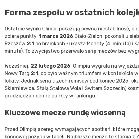
Forma zespołu w ostatnich kolej
Ostatnie wyniki Olimpii pokazują pewną niestabilność, ch
zbiera punkty.
1 marca 2026
Biało-Zieloni pokonali u sie
Rzeszów
2:1
po bramkach Łukasza Monety (4. minuta) i Ka
minuta). To zwycięstwo przerwało serię meczów bez wygr
Wcześniej,
22 lutego 2026
, Olimpia wygrała na wyjeźdz
Nowy Targ
2:1
, co było ważnym triumfem w kontekście wa
lokaty. Jednak seria trzech remisów pod koniec 2025 roku
Skierniewice, Stalą Stalowa Wola i Świtem Szczecin) kos
grudziądzan cenne punkty w rankingu.
Kluczowe mecze rundę wiosenną
Przed Olimpią szereg wymagających spotkań, które mog
końcowej pozycji w tabeli. Najbliższe mecze to starcia z