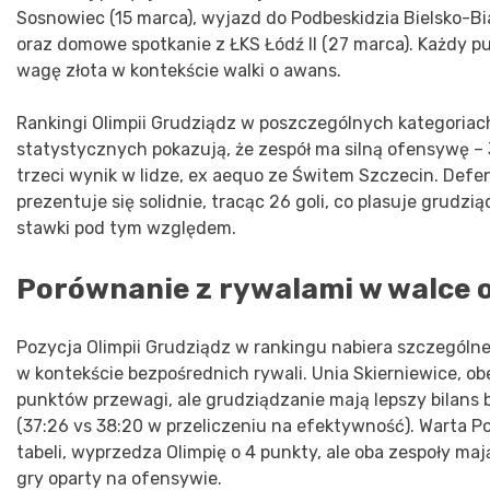
Sosnowiec (15 marca), wyjazd do Podbeskidzia Bielsko-Bi
oraz domowe spotkanie z ŁKS Łódź II (27 marca). Każdy p
wagę złota w kontekście walki o awans.
Rankingi Olimpii Grudziądz w poszczególnych kategoriac
statystycznych pokazują, że zespół ma silną ofensywę –
trzeci wynik w lidze, ex aequo ze Świtem Szczecin. Def
prezentuje się solidnie, tracąc 26 goli, co plasuje grudz
stawki pod tym względem.
Porównanie z rywalami w walce 
Pozycja Olimpii Grudziądz w rankingu nabiera szczególn
w kontekście bezpośrednich rywali. Unia Skierniewice, obe
punktów przewagi, ale grudziądzanie mają lepszy bilans
(37:26 vs 38:20 w przeliczeniu na efektywność). Warta P
tabeli, wyprzedza Olimpię o 4 punkty, ale oba zespoły maj
gry oparty na ofensywie.