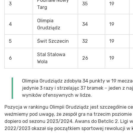
Podhale Nowy
3
35
19
Targ
Olimpia
4
34
19
Grudziądz
5
Świt Szczecin
32
19
Stal Stalowa
6
26
19
Wola
Olimpia Grudziądz zdobyła 34 punkty w 19 mecza
jedynie 3 razy i strzelając 37 bramek – jeden z n
wyników ofensywnych w lidze.
Pozycja w rankingu Olimpii Grudziądz jest szczególnie cen
weźmiemy pod uwagę, że zespół gra na trzecim poziomi
dopiero od sezonu 2023/2024. Awans do Betclic 2. Ligi 
2022/2023 okazał się początkiem sportowej rewolucji w k