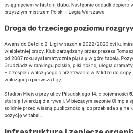
osiągnięciem w historii klubu. Następnie odpadli dopiero 
przyszłym mistrzem Polski – Legią Warszawa.
Droga do trzeciego poziomu rozgr
Awans do Betclic 2. Ligi w sezonie 2022/2023 był kulmin
wieloletniej pracy. Klub zarządzany przez prezesa Tomas
od 2007 roku systematycznie piął się w górę tabelą. Pozyc
Grudziądz w rankingu polskiej piłki nożnej uległa dramat
– z zespołu walczącego o przetrwanie w IV lidze do ekipy 
walczącej o pierwszą ligę.
Stadion Miejski przy ulicy Piłsudskiego 14, o pojemności
5
stał się twierdzą dla rywali. W bieżącym sezonie Olimpia sp
solidnie przed własną publicznością, co przekłada się na 
pozycję w tabeli.
Infrastruktura i zaplecze organ