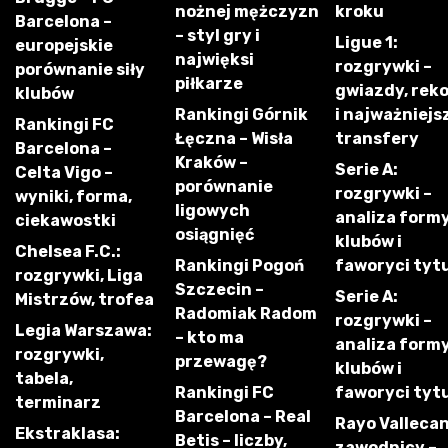
nożnej mężczyzn
kroku
Barcelona –
– styl gry i
Ligue 1:
europejskie
najwięksi
rozgrywki –
porównanie siły
piłkarze
gwiazdy, rek
klubów
Rankingi Górnik
i najważniejs
Rankingi FC
Łęczna – Wisła
transfery
Barcelona –
Kraków –
Serie A:
Celta Vigo –
porównanie
rozgrywki –
wyniki, forma,
ligowych
analiza form
ciekawostki
osiągnięć
klubów i
Chelsea F.C.:
Rankingi Pogoń
faworyci tyt
rozgrywki, Liga
Szczecin –
Serie A:
Mistrzów, trofea
Radomiak Radom
rozgrywki –
Legia Warszawa:
– kto ma
analiza form
rozgrywki,
przewagę?
klubów i
tabela,
Rankingi FC
faworyci tyt
terminarz
Barcelona – Real
Rayo Vallecan
Ekstraklasa:
Betis – liczby,
zawodnicy –