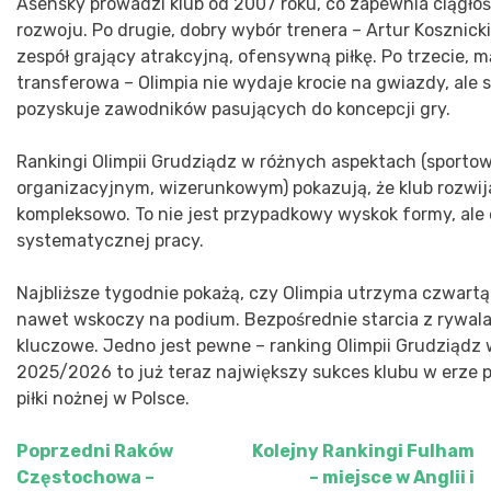
Asensky prowadzi klub od 2007 roku, co zapewnia ciągłoś
rozwoju. Po drugie, dobry wybór trenera – Artur Kosznick
zespół grający atrakcyjną, ofensywną piłkę. Po trzecie, m
transferowa – Olimpia nie wydaje krocie na gwiazdy, ale 
pozyskuje zawodników pasujących do koncepcji gry.
Rankingi Olimpii Grudziądz w różnych aspektach (sporto
organizacyjnym, wizerunkowym) pokazują, że klub rozwija
kompleksowo. To nie jest przypadkowy wyskok formy, ale 
systematycznej pracy.
Najbliższe tygodnie pokażą, czy Olimpia utrzyma czwartą
nawet wskoczy na podium. Bezpośrednie starcia z rywal
kluczowe. Jedno jest pewne – ranking Olimpii Grudziądz 
2025/2026 to już teraz największy sukces klubu w erze p
piłki nożnej w Polsce.
Poprzedni
Raków
Kolejny
Rankingi Fulham
Nawigacja
Częstochowa –
– miejsce w Anglii i