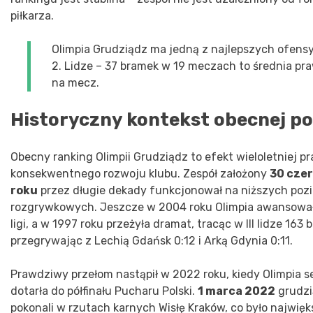
piłkarza.
Olimpia Grudziądz ma jedną z najlepszych ofens
2. Lidze – 37 bramek w 19 meczach to średnia pra
na mecz.
Historyczny kontekst obecnej po
Obecny ranking Olimpii Grudziądz to efekt wieloletniej pr
konsekwentnego rozwoju klubu. Zespół założony
30 cze
roku
przez długie dekady funkcjonował na niższych po
rozgrywkowych. Jeszcze w 2004 roku Olimpia awansowała
ligi, a w 1997 roku przeżyła dramat, tracąc w III lidze 163
przegrywając z Lechią Gdańsk 0:12 i Arką Gdynia 0:11.
Prawdziwy przełom nastąpił w 2022 roku, kiedy Olimpia s
dotarła do półfinału Pucharu Polski.
1 marca 2022
grudzi
pokonali w rzutach karnych Wisłę Kraków, co było najwię