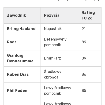
Rating
Zawodnik
Pozycja
FC 26
Erling Haaland
Napastnik
91
Defensywny
Rodri
89
pomocnik
Gianluigi
Bramkarz
89
Donnarumma
Środkowy
Rúben Dias
86
obrońca
Lewy środkowy
Phil Foden
85
pomocnik
Lewy środkowy