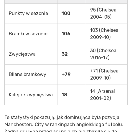
95 (Chelsea
Punkty w sezonie
100
2004-05)
103 (Chelsea
Bramki w sezonie
106
2009-10)
30 (Chelsea
Zwycięstwa
32
2016-17)
+71 (Chelsea
Bilans bramkowy
+79
2009-10)
14 (Arsenal
Kolejne zwycięstwa
18
2001-02)
Te statystyki pokazują, jak dominująca była pozycja
Manchesteru City w rankingach angielskiego futbolu.
Żadna drużyna przed ani po nich nie zbliżyła się do