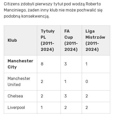
Citizens zdobyli pierwszy tytuł pod wodzą Roberto
Manciniego, żaden inny klub nie może pochwalić się
podobną konsekwencją.
Tytuły
FA
Liga
PL
Cup
Mistrzów
Klub
(2011-
(2011-
(2011-
2024)
2024)
2024)
Manchester
8
3
1
City
Manchester
2
1
0
United
Chelsea
2
3
2
Liverpool
1
2
2