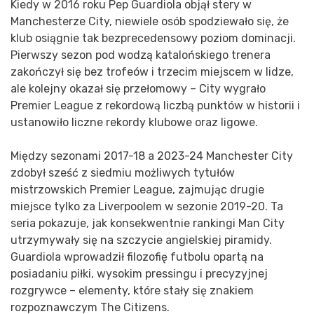
Kiedy w 2016 roku Pep Guardiola objął stery w
Manchesterze City, niewiele osób spodziewało się, że
klub osiągnie tak bezprecedensowy poziom dominacji.
Pierwszy sezon pod wodzą katalońskiego trenera
zakończył się bez trofeów i trzecim miejscem w lidze,
ale kolejny okazał się przełomowy – City wygrało
Premier League z rekordową liczbą punktów w historii i
ustanowiło liczne rekordy klubowe oraz ligowe.
Między sezonami 2017-18 a 2023-24 Manchester City
zdobył sześć z siedmiu możliwych tytułów
mistrzowskich Premier League, zajmując drugie
miejsce tylko za Liverpoolem w sezonie 2019-20. Ta
seria pokazuje, jak konsekwentnie rankingi Man City
utrzymywały się na szczycie angielskiej piramidy.
Guardiola wprowadził filozofię futbolu opartą na
posiadaniu piłki, wysokim pressingu i precyzyjnej
rozgrywce – elementy, które stały się znakiem
rozpoznawczym The Citizens.