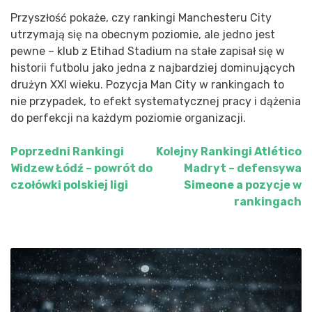
Przyszłość pokaże, czy rankingi Manchesteru City
utrzymają się na obecnym poziomie, ale jedno jest
pewne – klub z Etihad Stadium na stałe zapisał się w
historii futbolu jako jedna z najbardziej dominujących
drużyn XXI wieku. Pozycja Man City w rankingach to
nie przypadek, to efekt systematycznej pracy i dążenia
do perfekcji na każdym poziomie organizacji.
Poprzedni
Rankingi
Kolejny
Rankingi Atlético
Nawigacja
Widzew Łódź – powrót do
Madryt – defensywa
wpisu
czołówki polskiej ligi
Simeone a pozycje w
rankingach