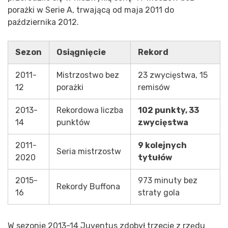
porażki w Serie A, trwającą od maja 2011 do
października 2012.
Sezon
Osiągnięcie
Rekord
2011-
Mistrzostwo bez
23 zwycięstwa, 15
12
porażki
remisów
2013-
Rekordowa liczba
102 punkty, 33
14
punktów
zwycięstwa
2011-
9 kolejnych
Seria mistrzostw
2020
tytułów
2015-
973 minuty bez
Rekordy Buffona
16
straty gola
W sezonie 2013-14 Juventus zdobył trzecie z rzędu