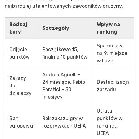
najbardziej utalentowanych zawodników drużyny.
Rodzaj
Wpływ na
Szczegóły
kary
ranking
Spadek z 3.
Odjęcie
Początkowo 15,
na 9. miejsce
punktów
finalnie 10 punktów
w lidze
Andrea Agnelli –
Zakazy
24 miesiące, Fabio
Destabilizacja
dla
Paratici – 30
zarządu
działaczy
miesięcy
Utrata
Ban
Rok zakazu gry w
punktów w
europejski
rozgrywkach UEFA
rankingu
UEFA