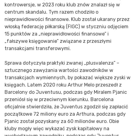
kontrowersje, w 2023 roku klub znów znalazł się w
centrum skandalu. Tym razem chodziło o
nieprawidłowości finansowe. Klub został ukarany przez
włoską federację piłkarską (FIGC) w styczniu odjęciem
15 punktów za „nieprawidłowości finansowe” i
„fałszywe księgowanie” związane z przeszłymi
transakcjami transferowymi.
Sprawa dotyczyła praktyki zwanej „plusvalenza” –
sztucznego zawyżania wartości zawodników w
transakcjach wymiennych, by pokazać większe zyski w
księgach. Latem 2020 roku Arthur Melo przeszedł z
Barcelony do Juventusu, podczas gdy Miralem Pjanic
przeniósł się w przeciwnym kierunku. Barcelona
oficjalnie stwierdziła, że Juventus zgodził się zapłacić
początkowe 72 miliony euro za Arthura, podczas gdy
Pjanic został pozyskany za 60 milionów euro. Obie
kluby mogły więc wykazać zysk kapitałowy na
wychodzącym zawodniku, podczas gdy Juventus