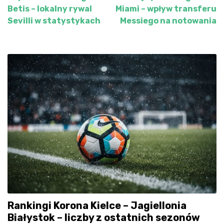
Nawigacja
Betis – lokalny rywal
Miami – wpływ transferu
wpisu
Sevilli w statystykach
Messiego na notowania
Rankingi Korona Kielce – Jagiellonia
Białystok – liczby z ostatnich sezonów