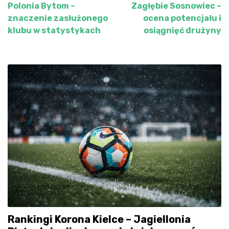
Polonia Bytom –
Zagłębie Sosnowiec –
wpisu
znaczenie zasłużonego
ocena potencjału i
klubu w statystykach
osiągnięć drużyny
Rankingi Korona Kielce – Jagiellonia