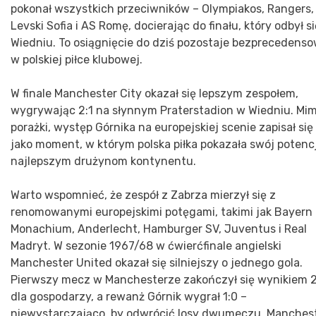
pokonał wszystkich przeciwników – Olympiakos, Rangers,
Levski Sofia i AS Romę, docierając do finału, który odbył s
Wiedniu. To osiągnięcie do dziś pozostaje bezprecedens
w polskiej piłce klubowej.
W finale Manchester City okazał się lepszym zespołem,
wygrywając 2:1 na słynnym Praterstadion w Wiedniu. Mi
porażki, występ Górnika na europejskiej scenie zapisał się
jako moment, w którym polska piłka pokazała swój potenc
najlepszym drużynom kontynentu.
Warto wspomnieć, że zespół z Zabrza mierzył się z
renomowanymi europejskimi potęgami, takimi jak Bayern
Monachium, Anderlecht, Hamburger SV, Juventus i Real
Madryt. W sezonie 1967/68 w ćwierćfinale angielski
Manchester United okazał się silniejszy o jednego gola.
Pierwszy mecz w Manchesterze zakończył się wynikiem 2
dla gospodarzy, a rewanż Górnik wygrał 1:0 –
niewystarczająco, by odwrócić losy dwumeczu. Manches