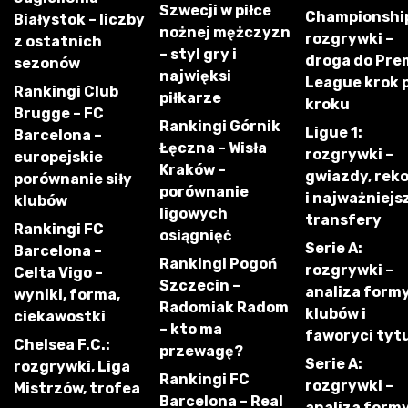
Szwecji w piłce
Championshi
Białystok – liczby
nożnej mężczyzn
rozgrywki –
z ostatnich
– styl gry i
droga do Pre
sezonów
najwięksi
League krok 
Rankingi Club
piłkarze
kroku
Brugge – FC
Rankingi Górnik
Ligue 1:
Barcelona –
Łęczna – Wisła
rozgrywki –
europejskie
Kraków –
gwiazdy, rek
porównanie siły
porównanie
i najważniejs
klubów
ligowych
transfery
Rankingi FC
osiągnięć
Serie A:
Barcelona –
Rankingi Pogoń
rozgrywki –
Celta Vigo –
Szczecin –
analiza form
wyniki, forma,
Radomiak Radom
klubów i
ciekawostki
– kto ma
faworyci tyt
Chelsea F.C.:
przewagę?
Serie A:
rozgrywki, Liga
Rankingi FC
rozgrywki –
Mistrzów, trofea
Barcelona – Real
analiza form