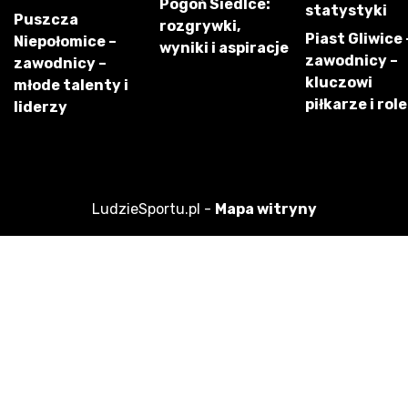
Pogoń Siedlce:
statystyki
Puszcza
rozgrywki,
Piast Gliwice 
Niepołomice –
wyniki i aspiracje
zawodnicy –
zawodnicy –
kluczowi
młode talenty i
piłkarze i role
liderzy
LudzieSportu.pl -
Mapa witryny