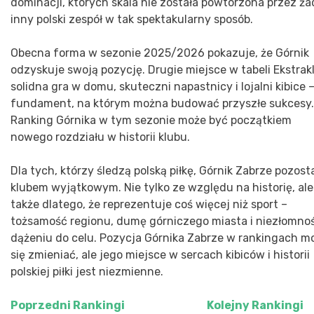
dominacji, których skala nie została powtórzona przez ż
inny polski zespół w tak spektakularny sposób.
Obecna forma w sezonie 2025/2026 pokazuje, że Górnik
odzyskuje swoją pozycję. Drugie miejsce w tabeli Ekstrakl
solidna gra w domu, skuteczni napastnicy i lojalni kibice –
fundament, na którym można budować przyszłe sukcesy.
Ranking Górnika w tym sezonie może być początkiem
nowego rozdziału w historii klubu.
Dla tych, którzy śledzą polską piłkę, Górnik Zabrze pozost
klubem wyjątkowym. Nie tylko ze względu na historię, ale
także dlatego, że reprezentuje coś więcej niż sport –
tożsamość regionu, dumę górniczego miasta i niezłomno
dążeniu do celu. Pozycja Górnika Zabrze w rankingach m
się zmieniać, ale jego miejsce w sercach kibiców i historii
polskiej piłki jest niezmienne.
Poprzedni
Rankingi
Kolejny
Rankingi
Nawigacja