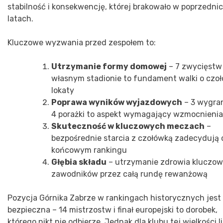
stabilność i konsekwencję, której brakowało w poprzedni
latach.
Kluczowe wyzwania przed zespołem to:
Utrzymanie formy domowej
– 7 zwycięstw
własnym stadionie to fundament walki o czo
lokaty
Poprawa wyników wyjazdowych
– 3 wygran
4 porażki to aspekt wymagający wzmocnienia
Skuteczność w kluczowych meczach
–
bezpośrednie starcia z czołówką zadecydują 
końcowym rankingu
Głębia składu
– utrzymanie zdrowia kluczo
zawodników przez całą rundę rewanżową
Pozycja Górnika Zabrze w rankingach historycznych jest
bezpieczna – 14 mistrzostw i finał europejski to dorobek,
którego nikt nie odbierze. Jednak dla klubu tej wielkości l