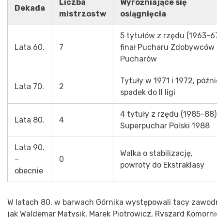
Liczba
Wyróżniające się
Dekada
mistrzostw
osiągnięcia
5 tytułów z rzędu (1963-67
Lata 60.
7
finał Pucharu Zdobywców
Pucharów
Tytuły w 1971 i 1972, późni
Lata 70.
2
spadek do II ligi
4 tytuły z rzędu (1985-88)
Lata 80.
4
Superpuchar Polski 1988
Lata 90.
Walka o stabilizację,
–
0
powroty do Ekstraklasy
obecnie
W latach 80. w barwach Górnika występowali tacy zawod
jak Waldemar Matysik, Marek Piotrowicz, Ryszard Komornic