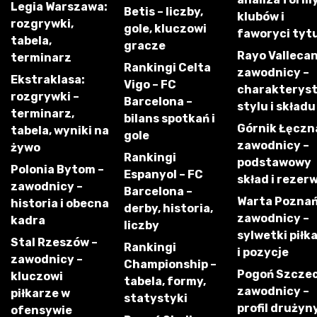
Legia Warszawa:
Betis – liczby,
klubów i
rozgrywki,
gole, kluczowi
faworyci tyt
tabela,
gracze
Rayo Vallecan
terminarz
Rankingi Celta
zawodnicy –
Ekstraklasa:
Vigo – FC
charakterys
rozgrywki –
Barcelona –
stylu i składu
terminarz,
bilans spotkań i
Górnik Łęczn
tabela, wyniki na
gole
zawodnicy –
żywo
Rankingi
podstawowy
Polonia Bytom –
Espanyol – FC
skład i rezer
zawodnicy –
Barcelona –
Warta Poznań
historia i obecna
derby, historia,
zawodnicy –
kadra
liczby
sylwetki piłk
Stal Rzeszów –
Rankingi
i pozycje
zawodnicy –
Championship –
Pogoń Szczec
kluczowi
tabela, formy,
zawodnicy –
piłkarze w
statystyki
profil drużyny
ofensywie