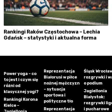
Rankingi Raków Częstochowa – Lechia
Gdańsk – statystyki i aktualna forma
Reprezentacja
Śląsk Wrocław
Power yoga – co
Białorusi w piłce
rozgrywki i w
to jest i czym się
nożnej mężczyzn
o podium
różni od
– sytuacja
Jagiellonia
klasycznej yogi?
sportowa i
Białystok:
Rankingi Korona
polityczne tło
rozgrywki li
Kielce –
Reprezentacja
i pucharowe
Jagiellonia