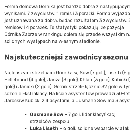
Forma domowa Górnika jest bardzo dobra z następującym
wynikami: 7 zwycięstw, 1 remis i 3 porażki. Forma wyjazd
jest uznawana za dobrą, będąc rezultatem 3 zwycięstw, 
remisów i 4 porażek. Te statystyki pokazują, że pozycja
Górnika Zabrze w rankingu opiera się przede wszystkim n
solidnych występach na własnym stadionie.
Najskuteczniejsi zawodnicy sezonu
Najlepszymi strzelcami Górnika są Sow (7 goli), Liseth (6 go
Hellebrand (4 gole), Janža (3 gole), Khlan (3 gole), Kubicki 
gole) i Janicki (2 gole). Górnik strzelił łącznie 32 gole w t
sezonie Ekstraklasy. Na liście asystentów prowadzi 30-let
Jarosław Kubicki z 4 asystami, a Ousmane Sow ma 3 asys
Ousmane Sow
– 7 goli, lider klasyfikacji
strzelców zespołu
Luka Liseth
– 6 goli, solidne wsparcie w ata