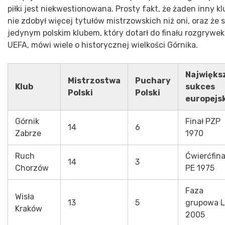
piłki jest niekwestionowana. Prosty fakt, że żaden inny kl
nie zdobył więcej tytułów mistrzowskich niż oni, oraz że 
jedynym polskim klubem, który dotarł do finału rozgrywek
UEFA, mówi wiele o historycznej wielkości Górnika.
Najwięks
Mistrzostwa
Puchary
Klub
sukces
Polski
Polski
europejs
Górnik
Finał PZP
14
6
Zabrze
1970
Ruch
Ćwierćfina
14
3
Chorzów
PE 1975
Faza
Wisła
13
5
grupowa 
Kraków
2005