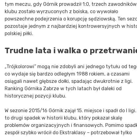
tym meczu, gdy Górnik prowadził 1:0, trzech zawodników
klubu zostało wyrzuconych z boiska, co wywołało
powszechne podejrzenia o korupcję sędziowską. Ten sez
pozostaje jednym z najbardziej kontrowersyjnych w histo
polskiej piłki.
Trudne lata i walka o przetrwani
„Trójkolorowi” mogą nie zdobyli ani jednego tytułu od teg
co wydaje się bardzo odległym 1988 rokiem, a czasami
osiągali nawet głębsze dołki, spadając dwukrotnie z ligi.
Ranking Górnika Zabrze w tych latach był daleki od
historycznej pozycji klubu.
W sezonie 2015/16 Górnik zajął 15. miejsce i spadł do I ligi.
to drugi spadek w historii klubu, który pokazał skalę
problemów organizacyjnych i finansowych. Pomimo spad
zespół szybko wrócił do Ekstraklasy – potrzebował tylko