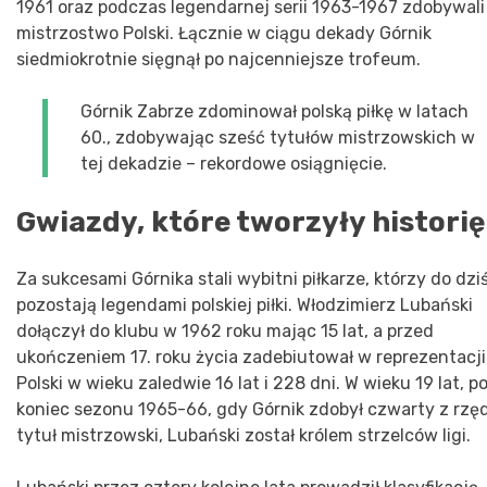
1961 oraz podczas legendarnej serii 1963-1967 zdobywali
mistrzostwo Polski. Łącznie w ciągu dekady Górnik
siedmiokrotnie sięgnął po najcenniejsze trofeum.
Górnik Zabrze zdominował polską piłkę w latach
60., zdobywając sześć tytułów mistrzowskich w
tej dekadzie – rekordowe osiągnięcie.
Gwiazdy, które tworzyły historię
Za sukcesami Górnika stali wybitni piłkarze, którzy do dzi
pozostają legendami polskiej piłki. Włodzimierz Lubański
dołączył do klubu w 1962 roku mając 15 lat, a przed
ukończeniem 17. roku życia zadebiutował w reprezentacji
Polski w wieku zaledwie 16 lat i 228 dni. W wieku 19 lat, p
koniec sezonu 1965-66, gdy Górnik zdobył czwarty z rzę
tytuł mistrzowski, Lubański został królem strzelców ligi.