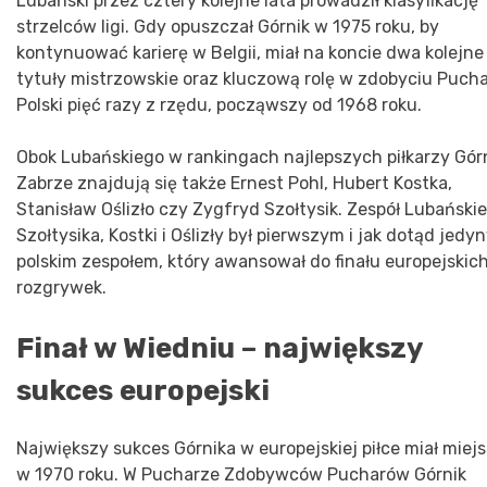
Lubański przez cztery kolejne lata prowadził klasyfikację
strzelców ligi. Gdy opuszczał Górnik w 1975 roku, by
kontynuować karierę w Belgii, miał na koncie dwa kolejne
tytuły mistrzowskie oraz kluczową rolę w zdobyciu Puch
Polski pięć razy z rzędu, począwszy od 1968 roku.
Obok Lubańskiego w rankingach najlepszych piłkarzy Gór
Zabrze znajdują się także Ernest Pohl, Hubert Kostka,
Stanisław Oślizło czy Zygfryd Szołtysik. Zespół Lubański
Szołtysika, Kostki i Oślizły był pierwszym i jak dotąd jedy
polskim zespołem, który awansował do finału europejskic
rozgrywek.
Finał w Wiedniu – największy
sukces europejski
Największy sukces Górnika w europejskiej piłce miał miej
w 1970 roku. W Pucharze Zdobywców Pucharów Górnik