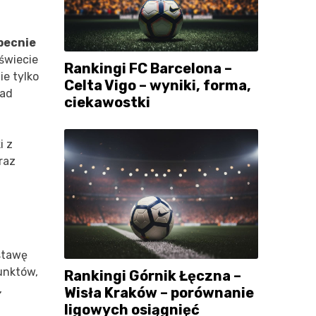
becnie
świecie
Rankingi FC Barcelona –
ie tylko
Celta Vigo – wyniki, forma,
nad
ciekawostki
i z
raz
dstawę
unktów,
Rankingi Górnik Łęczna –
,
Wisła Kraków – porównanie
ligowych osiągnięć