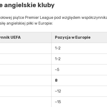
 angielskie kluby
czołowej piątce Premier League pod względem współczynnik
ę angielskiej piłki w Europie:
ynnik UEFA
Pozycja w Europie
1-2
1-2
~5
8
~12
~15