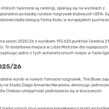
których tworzone są rankingi, opierają się na wynikach z
ezpośrednio po każdej rundzie rozgrywek klubowych UEFA. 
odzwierciedla bieżącą formę klubu w europejskich pucharac
 na sezon 2025/26 z wynikiem 193.625 punktów (średnia 21.
s. To dodatkowe miejsca w Lidze Mistrzów dla najlepszych
, zajmując jedno z tych automatycznych miejsc w fazie ligo
2025/26
solidne wyniki w nowym formacie rozgrywek. The Blues zap
ej na Stadio Diego Armando Maradona, eliminując jednocze
 dla Chelsea umiejętność podnoszenia się w kluczowych
st tradycyjnych grup wymaga konsekwencji przez wszystki