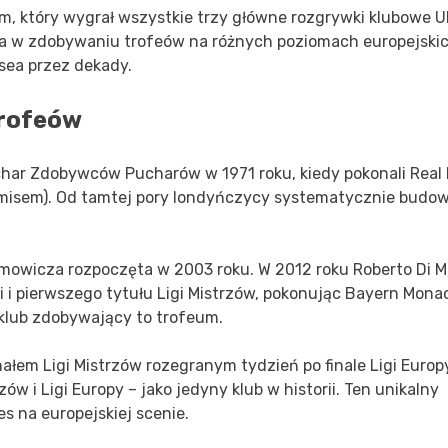
m, który wygrał wszystkie trzy główne rozgrywki klubowe 
cja w zdobywaniu trofeów na różnych poziomach europejski
sea przez dekady.
trofeów
har Zdobywców Pucharów w 1971 roku, kiedy pokonali Real
emisem). Od tamtej pory londyńczycy systematycznie budow
wicza rozpoczęta w 2003 roku. W 2012 roku Roberto Di M
 i pierwszego tytułu Ligi Mistrzów, pokonując Bayern Mon
 klub zdobywający to trofeum.
łem Ligi Mistrzów rozegranym tydzień po finale Ligi Europ
ów i Ligi Europy – jako jedyny klub w historii. Ten unikalny
 na europejskiej scenie.