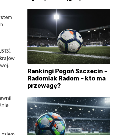
System
h.
513),
 krajów
wej.
Rankingi Pogoń Szczecin –
Radomiak Radom – kto ma
przewagę?
ewnili
śnie
e osiem