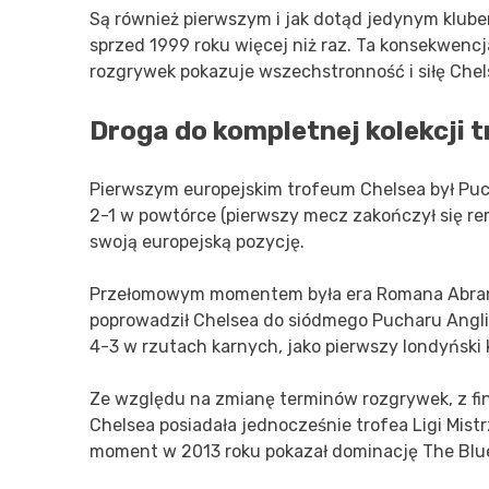
Są również pierwszym i jak dotąd jedynym klube
sprzed 1999 roku więcej niż raz. Ta konsekwen
rozgrywek pokazuje wszechstronność i siłę Chel
Droga do kompletnej kolekcji 
Pierwszym europejskim trofeum Chelsea był Puc
2-1 w powtórce (pierwszy mecz zakończył się r
swoją europejską pozycję.
Przełomowym momentem była era Romana Abramo
poprowadził Chelsea do siódmego Pucharu Anglii
4-3 w rzutach karnych, jako pierwszy londyński
Ze względu na zmianę terminów rozgrywek, z fina
Chelsea posiadała jednocześnie trofea Ligi Mistrz
moment w 2013 roku pokazał dominację The Blues