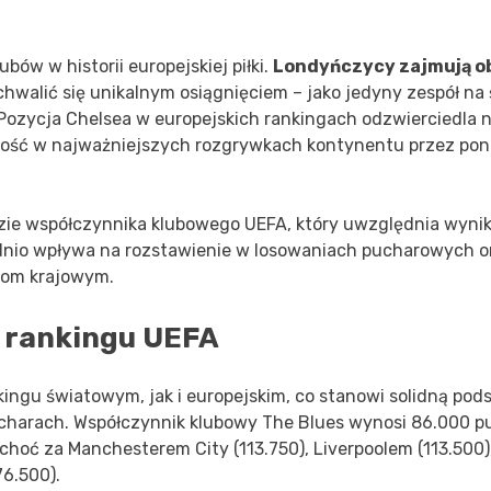
bów w historii europejskiej piłki.
Londyńczycy zajmują o
hwalić się unikalnym osiągnięciem – jako jedyny zespół na 
Pozycja Chelsea w europejskich rankingach odzwierciedla n
cność w najważniejszych rozgrywkach kontynentu przez po
zie współczynnika klubowego UEFA, który uwzględnia wynik
dnio wpływa na rozstawienie w losowaniach pucharowych o
gom krajowym.
w rankingu UEFA
kingu światowym, jak i europejskim, co stanowi solidną po
charach. Współczynnik klubowy The Blues wynosi 86.000 p
 choć za Manchesterem City (113.750), Liverpoolem (113.500)
6.500).