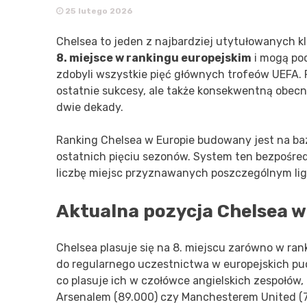
25 lutego 2026
Chelsea to jeden z najbardziej utytułowanych klu
8. miejsce w rankingu europejskim
i mogą poc
zdobyli wszystkie pięć głównych trofeów UEFA. 
ostatnie sukcesy, ale także konsekwentną obe
dwie dekady.
Ranking Chelsea w Europie budowany jest na ba
ostatnich pięciu sezonów. System ten bezpośre
liczbę miejsc przyznawanych poszczególnym li
Aktualna pozycja Chelsea 
Chelsea plasuje się na 8. miejscu zarówno w ran
do regularnego uczestnictwa w europejskich pu
co plasuje ich w czołówce angielskich zespołów,
Arsenalem (89.000) czy Manchesterem United (7