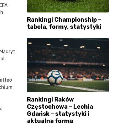
UEFA
ch
Rankingi Championship –
tabela, formy, statystyki
 Madryt
ali
atteo
achium
Rankingi Raków
Częstochowa – Lechia
y,
Gdańsk – statystyki i
aktualna forma