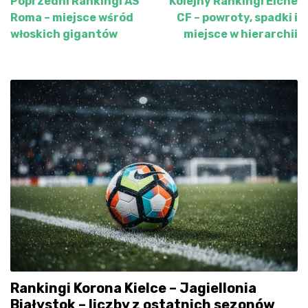
Poprzedni
Rankingi AS
Kolejny
Rankingi Elche
Nawigacja
Roma – miejsce wśród
CF – powroty, spadki i
wpisu
włoskich gigantów
miejsce w hierarchii
Rankingi Korona Kielce – Jagiellonia
Białystok – liczby z ostatnich sezonów