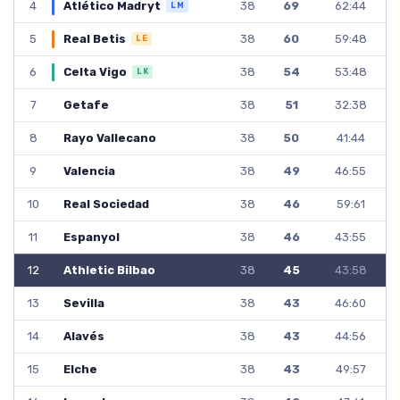
4
38
69
62:44
Atlético Madryt
LM
5
38
60
59:48
Real Betis
LE
6
38
54
53:48
Celta Vigo
LK
7
38
51
32:38
Getafe
8
38
50
41:44
Rayo Vallecano
9
38
49
46:55
Valencia
10
38
46
59:61
Real Sociedad
11
38
46
43:55
Espanyol
12
38
45
43:58
Athletic Bilbao
13
38
43
46:60
Sevilla
14
38
43
44:56
Alavés
15
38
43
49:57
Elche