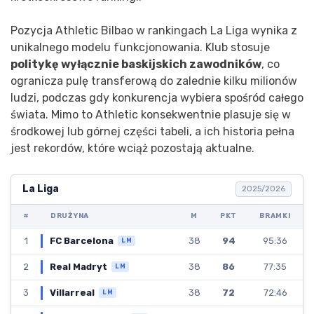
Pozycja Athletic Bilbao w rankingach La Liga wynika z
unikalnego modelu funkcjonowania. Klub stosuje
politykę wyłącznie baskijskich zawodników
, co
ogranicza pulę transferową do zalednie kilku milionów
ludzi, podczas gdy konkurencja wybiera spośród całego
świata. Mimo to Athletic konsekwentnie plasuje się w
środkowej lub górnej części tabeli, a ich historia pełna
jest rekordów, które wciąż pozostają aktualne.
La Liga
2025/2026
#
DRUŻYNA
M
PKT
BRAMKI
1
38
94
95:36
FC Barcelona
LM
2
38
86
77:35
Real Madryt
LM
3
38
72
72:46
Villarreal
LM