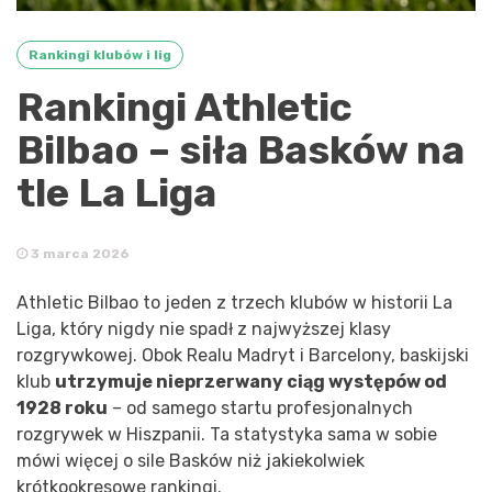
Rankingi klubów i lig
Rankingi Athletic
Bilbao – siła Basków na
tle La Liga
3 marca 2026
Athletic Bilbao to jeden z trzech klubów w historii La
Liga, który nigdy nie spadł z najwyższej klasy
rozgrywkowej. Obok Realu Madryt i Barcelony, baskijski
klub
utrzymuje nieprzerwany ciąg występów od
1928 roku
– od samego startu profesjonalnych
rozgrywek w Hiszpanii. Ta statystyka sama w sobie
mówi więcej o sile Basków niż jakiekolwiek
krótkookresowe rankingi.