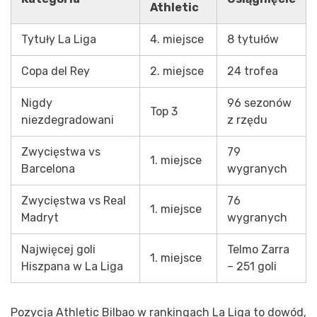
Athletic
Tytuły La Liga
4. miejsce
8 tytułów
Copa del Rey
2. miejsce
24 trofea
Nigdy
96 sezonów
Top 3
niezdegradowani
z rzędu
Zwycięstwa vs
79
1. miejsce
Barcelona
wygranych
Zwycięstwa vs Real
76
1. miejsce
Madryt
wygranych
Najwięcej goli
Telmo Zarra
1. miejsce
Hiszpana w La Liga
– 251 goli
Pozycja Athletic Bilbao w rankingach La Liga to dowód,