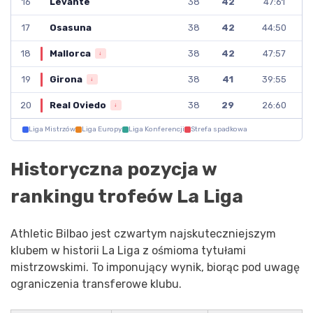
16
38
42
47:61
Levante
17
38
42
44:50
Osasuna
18
38
42
47:57
Mallorca
↓
19
38
41
39:55
Girona
↓
20
38
29
26:60
Real Oviedo
↓
Liga Mistrzów
Liga Europy
Liga Konferencji
Strefa spadkowa
Historyczna pozycja w
rankingu trofeów La Liga
Athletic Bilbao jest czwartym najskuteczniejszym
klubem w historii La Liga z ośmioma tytułami
mistrzowskimi. To imponujący wynik, biorąc pod uwagę
ograniczenia transferowe klubu.