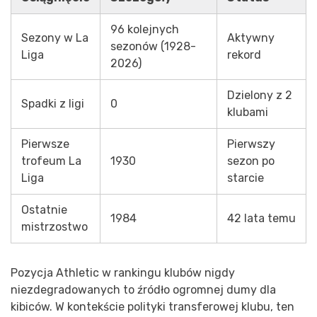
96 kolejnych
Sezony w La
Aktywny
sezonów (1928-
Liga
rekord
2026)
Dzielony z 2
Spadki z ligi
0
klubami
Pierwsze
Pierwszy
trofeum La
1930
sezon po
Liga
starcie
Ostatnie
1984
42 lata temu
mistrzostwo
Pozycja Athletic w rankingu klubów nigdy
niezdegradowanych to źródło ogromnej dumy dla
kibiców. W kontekście polityki transferowej klubu, ten