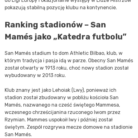
do Ligi Europy i okazjonalne występy w Lidze Mistrzów
pokazują stabilną pozycję klubu na kontynencie.
Ranking stadionów – San
Mamés jako „Katedra futbolu”
San Mamés stadium to dom Athletic Bilbao, klub, w
którym tradycja i pasja idą w parze. Obecny San Mamés
został otwarty w 1913 roku, choć nowy stadion został
wybudowany w 2013 roku.
Klub znany jest jako Lehoiak (Lwy), ponieważ ich
stadion został zbudowany w pobliżu kościoła San
Mamés, nazwanego na cześć świętego Mammesa,
wczesnego chrześcijanina rzuconego lwom przez
Rzymian. Mammes uspokoił lwy i później został
świętym. Zespół rozgrywa mecze domowe na stadionie
San Mamés.