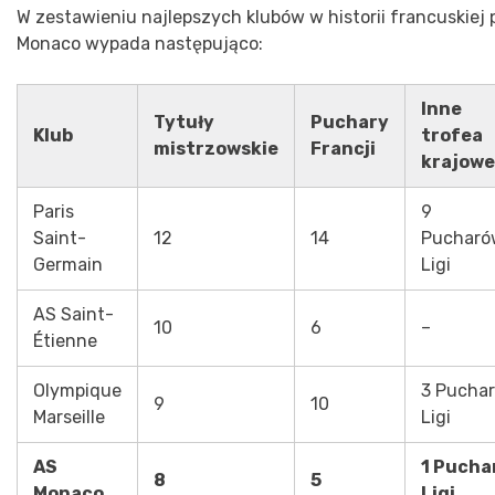
W zestawieniu najlepszych klubów w historii francuskiej p
Monaco wypada następująco:
Inne
Tytuły
Puchary
Klub
trofea
mistrzowskie
Francji
krajowe
Paris
9
Saint-
12
14
Pucharó
Germain
Ligi
AS Saint-
10
6
–
Étienne
Olympique
3 Pucha
9
10
Marseille
Ligi
AS
1 Pucha
8
5
Monaco
Ligi