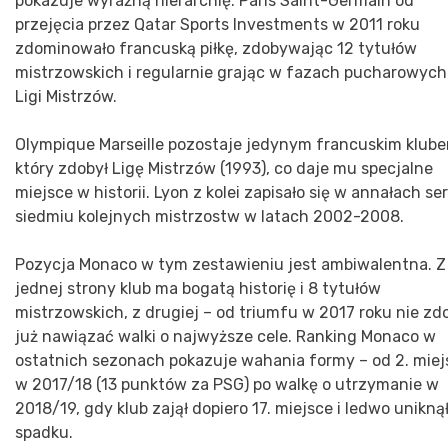
pokazuje wyraźną hierarchię. Paris Saint-Germain od
przejęcia przez Qatar Sports Investments w 2011 roku
zdominowało francuską piłkę, zdobywając 12 tytułów
mistrzowskich i regularnie grając w fazach pucharowych
Ligi Mistrzów.
Olympique Marseille pozostaje jedynym francuskim klube
który zdobył Ligę Mistrzów (1993), co daje mu specjalne
miejsce w historii. Lyon z kolei zapisało się w annałach ser
siedmiu kolejnych mistrzostw w latach 2002-2008.
Pozycja Monaco w tym zestawieniu jest ambiwalentna. Z
jednej strony klub ma bogatą historię i 8 tytułów
mistrzowskich, z drugiej – od triumfu w 2017 roku nie zdo
już nawiązać walki o najwyższe cele. Ranking Monaco w
ostatnich sezonach pokazuje wahania formy – od 2. miej
w 2017/18 (13 punktów za PSG) po walkę o utrzymanie w
2018/19, gdy klub zajął dopiero 17. miejsce i ledwo unikną
spadku.