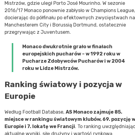
Mistrzów, gdzie uległ Porto José Mourinho. W sezonie
2016/17 Monaco ponownie zabłysło w Champions League
docierając do półfinału po efektownych zwycięstwach n
Manchesterem City i Borussią Dortmund, ostatecznie
przegrywając z Juventusem.
Monaco dwukrotnie grało w finałach
europejskich pucharów – w 1992 roku w
Pucharze Zdobywców Pucharów i w 2004
roku w Lidze Mistrzów.
Ranking światowy i pozycja w
Europie
Według Football Database,
AS Monaco zajmuje 85.
miejsce w rankingu światowym klubów, 69. pozycję 
Europie i 7. lokatę we Francji
. To ranking uwzględniają
aktualne wyniki, siłę drużyny i wartość rynkową