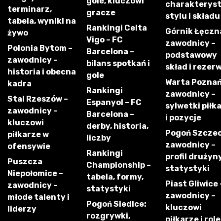
gole, kluczowi
charakterys
terminarz,
gracze
stylu i składu
tabela, wyniki na
Rankingi Celta
Górnik Łęczn
żywo
Vigo – FC
zawodnicy –
Polonia Bytom –
Barcelona –
podstawowy
zawodnicy –
bilans spotkań i
skład i rezer
historia i obecna
gole
Warta Poznań
kadra
Rankingi
zawodnicy –
Stal Rzeszów –
Espanyol – FC
sylwetki piłk
zawodnicy –
Barcelona –
i pozycje
kluczowi
derby, historia,
Pogoń Szczec
piłkarze w
liczby
zawodnicy –
ofensywie
Rankingi
profil drużyny
Puszcza
Championship –
statystyki
Niepołomice –
tabela, formy,
Piast Gliwice 
zawodnicy –
statystyki
zawodnicy –
młode talenty i
Pogoń Siedlce:
kluczowi
liderzy
rozgrywki,
piłkarze i role