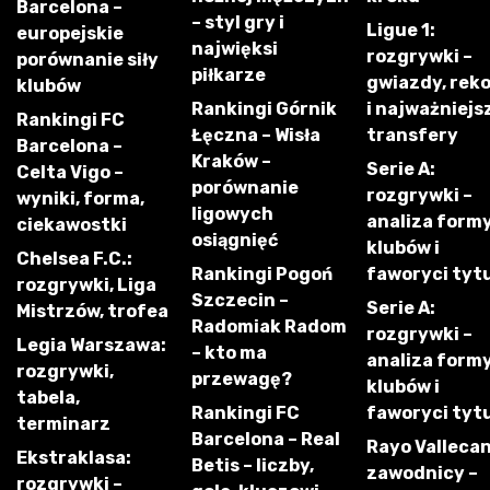
Barcelona –
– styl gry i
Ligue 1:
europejskie
najwięksi
rozgrywki –
porównanie siły
piłkarze
gwiazdy, rek
klubów
Rankingi Górnik
i najważniejs
Rankingi FC
Łęczna – Wisła
transfery
Barcelona –
Kraków –
Serie A:
Celta Vigo –
porównanie
rozgrywki –
wyniki, forma,
ligowych
analiza form
ciekawostki
osiągnięć
klubów i
Chelsea F.C.:
Rankingi Pogoń
faworyci tyt
rozgrywki, Liga
Szczecin –
Serie A:
Mistrzów, trofea
Radomiak Radom
rozgrywki –
Legia Warszawa:
– kto ma
analiza form
rozgrywki,
przewagę?
klubów i
tabela,
Rankingi FC
faworyci tyt
terminarz
Barcelona – Real
Rayo Vallecan
Ekstraklasa:
Betis – liczby,
zawodnicy –
rozgrywki –