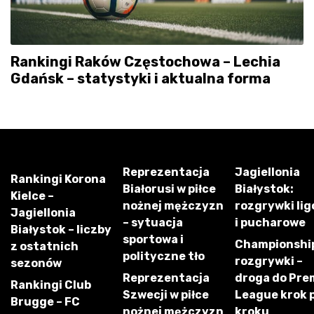
Rankingi Raków Częstochowa – Lechia
Gdańsk – statystyki i aktualna forma
Reprezentacja
Jagiellonia
Rankingi Korona
Białorusi w piłce
Białystok:
Kielce –
nożnej mężczyzn
rozgrywki li
Jagiellonia
– sytuacja
i pucharowe
Białystok – liczby
sportowa i
Championshi
z ostatnich
polityczne tło
rozgrywki –
sezonów
Reprezentacja
droga do Pre
Rankingi Club
Szwecji w piłce
League krok 
Brugge – FC
nożnej mężczyzn
kroku