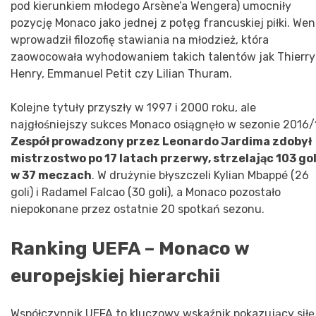
pod kierunkiem młodego Arsène’a Wengera) umocniły
pozycję Monaco jako jednej z potęg francuskiej piłki. We
wprowadził filozofię stawiania na młodzież, która
zaowocowała wyhodowaniem takich talentów jak Thierry
Henry, Emmanuel Petit czy Lilian Thuram.
Kolejne tytuły przyszły w 1997 i 2000 roku, ale
najgłośniejszy sukces Monaco osiągnęło w sezonie 2016/
Zespół prowadzony przez Leonardo Jardima zdobył
mistrzostwo po 17 latach przerwy, strzelając 103 go
w 37 meczach
. W drużynie błyszczeli Kylian Mbappé (26
goli) i Radamel Falcao (30 goli), a Monaco pozostało
niepokonane przez ostatnie 20 spotkań sezonu.
Ranking UEFA – Monaco w
europejskiej hierarchii
Współczynnik UEFA to kluczowy wskaźnik pokazujący siłę