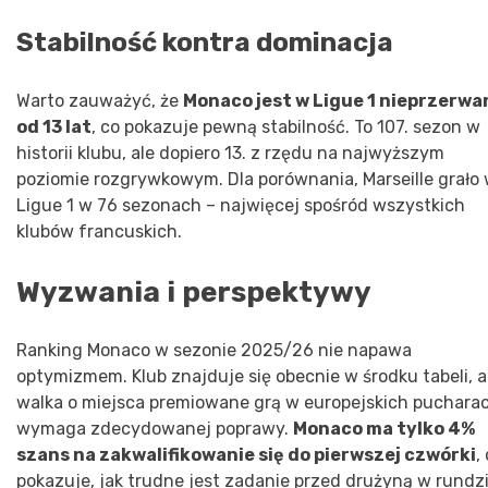
Stabilność kontra dominacja
Warto zauważyć, że
Monaco jest w Ligue 1 nieprzerwa
od 13 lat
, co pokazuje pewną stabilność. To 107. sezon w
historii klubu, ale dopiero 13. z rzędu na najwyższym
poziomie rozgrywkowym. Dla porównania, Marseille grało
Ligue 1 w 76 sezonach – najwięcej spośród wszystkich
klubów francuskich.
Wyzwania i perspektywy
Ranking Monaco w sezonie 2025/26 nie napawa
optymizmem. Klub znajduje się obecnie w środku tabeli, a
walka o miejsca premiowane grą w europejskich puchara
wymaga zdecydowanej poprawy.
Monaco ma tylko 4%
szans na zakwalifikowanie się do pierwszej czwórki
,
pokazuje, jak trudne jest zadanie przed drużyną w rundz