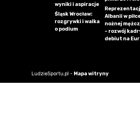
wyniki i aspiracje
Reprezentac
Śląsk Wrocław:
Albanii w piłc
rozgrywki i walka
nożnej mężc
o podium
– rozwój kadry
debiut na Eu
LudzieSportu.pl -
Mapa witryny