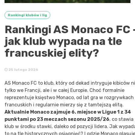
Rankingi klubów i lig
Rankingi AS Monaco FC 
jak klub wypada na tle
francuskiej elity?
25 lutego 2026
AS Monaco FC to klub, który od dekad intryguje kibiców n
tylko we Francji, ale i w całej Europie. Choć formalnie
reprezentuje księstwo Monaco, od lat gra w rozgrywkach
francuskich i regularnie mierzy się z tamtejszą elitą.
Aktualnie Monaco zajmuje 6. miejsce w Ligue 1 z 34
punktami po 23 meczach sezonu 2025/26
, co stawia
klub w środku stawki, daleko od pozycji lidera. Jak wypad
to na tle historycznych osiągnięć? I gdzie Monaco plasuj