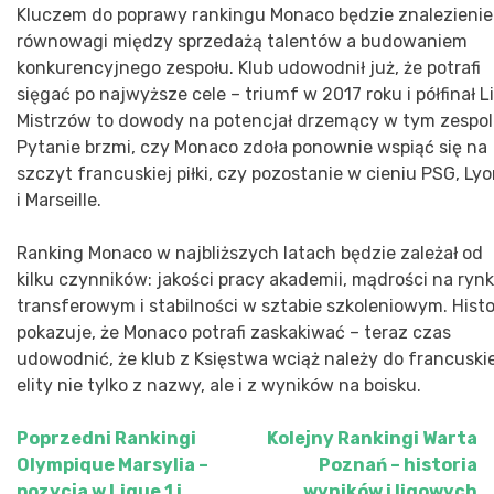
Kluczem do poprawy rankingu Monaco będzie znalezienie
równowagi między sprzedażą talentów a budowaniem
konkurencyjnego zespołu. Klub udowodnił już, że potrafi
sięgać po najwyższe cele – triumf w 2017 roku i półfinał Li
Mistrzów to dowody na potencjał drzemący w tym zespol
Pytanie brzmi, czy Monaco zdoła ponownie wspiąć się na
szczyt francuskiej piłki, czy pozostanie w cieniu PSG, Ly
i Marseille.
Ranking Monaco w najbliższych latach będzie zależał od
kilku czynników: jakości pracy akademii, mądrości na ryn
transferowym i stabilności w sztabie szkoleniowym. Histo
pokazuje, że Monaco potrafi zaskakiwać – teraz czas
udowodnić, że klub z Księstwa wciąż należy do francuski
elity nie tylko z nazwy, ale i z wyników na boisku.
Poprzedni
Rankingi
Kolejny
Rankingi Warta
Nawigacja
Olympique Marsylia –
Poznań – historia
wpisu
pozycja w Ligue 1 i
wyników i ligowych