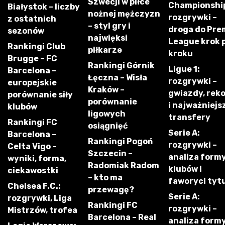
Szwecji w piłce
Championshi
Białystok – liczby
nożnej mężczyzn
rozgrywki –
z ostatnich
– styl gry i
droga do Pre
sezonów
najwięksi
League krok 
Rankingi Club
piłkarze
kroku
Brugge – FC
Rankingi Górnik
Ligue 1:
Barcelona –
Łęczna – Wisła
rozgrywki –
europejskie
Kraków –
gwiazdy, rek
porównanie siły
porównanie
i najważniejs
klubów
ligowych
transfery
Rankingi FC
osiągnięć
Serie A:
Barcelona –
Rankingi Pogoń
rozgrywki –
Celta Vigo –
Szczecin –
analiza form
wyniki, forma,
Radomiak Radom
klubów i
ciekawostki
– kto ma
faworyci tyt
Chelsea F.C.:
przewagę?
Serie A:
rozgrywki, Liga
Rankingi FC
rozgrywki –
Mistrzów, trofea
Barcelona – Real
analiza form