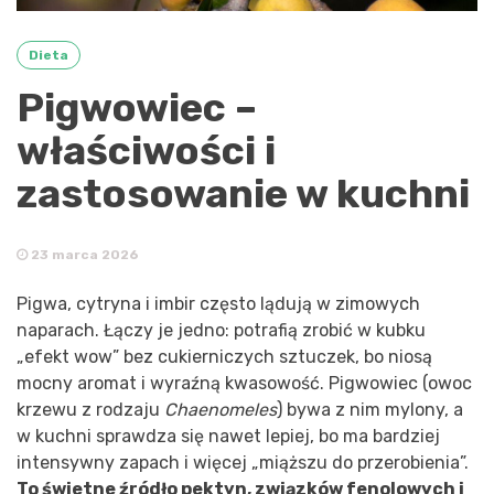
Dieta
Pigwowiec –
właściwości i
zastosowanie w kuchni
23 marca 2026
Pigwa, cytryna i imbir często lądują w zimowych
naparach. Łączy je jedno: potrafią zrobić w kubku
„efekt wow” bez cukierniczych sztuczek, bo niosą
mocny aromat i wyraźną kwasowość. Pigwowiec (owoc
krzewu z rodzaju
Chaenomeles
) bywa z nim mylony, a
w kuchni sprawdza się nawet lepiej, bo ma bardziej
intensywny zapach i więcej „miąższu do przerobienia”.
To świetne źródło pektyn, związków fenolowych i