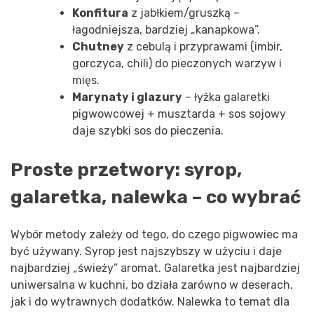
Konfitura
z jabłkiem/gruszką –
łagodniejsza, bardziej „kanapkowa”.
Chutney
z cebulą i przyprawami (imbir,
gorczyca, chili) do pieczonych warzyw i
mięs.
Marynaty i glazury
– łyżka galaretki
pigwowcowej + musztarda + sos sojowy
daje szybki sos do pieczenia.
Proste przetwory: syrop,
galaretka, nalewka – co wybrać
Wybór metody zależy od tego, do czego pigwowiec ma
być używany. Syrop jest najszybszy w użyciu i daje
najbardziej „świeży” aromat. Galaretka jest najbardziej
uniwersalna w kuchni, bo działa zarówno w deserach,
jak i do wytrawnych dodatków. Nalewka to temat dla