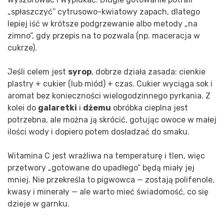
„spłaszczyć” cytrusowo-kwiatowy zapach, dlatego
lepiej iść w krótsze podgrzewanie albo metody „na
zimno”, gdy przepis na to pozwala (np. maceracja w
cukrze).
Jeśli celem jest
syrop
, dobrze działa zasada: cienkie
plastry + cukier (lub miód) + czas. Cukier wyciąga sok i
aromat bez konieczności wielogodzinnego pyrkania. Z
kolei do
galaretki
i
dżemu
obróbka cieplna jest
potrzebna, ale można ją skrócić, gotując owoce w małej
ilości wody i dopiero potem dosładzać do smaku.
Witamina C jest wrażliwa na temperaturę i tlen, więc
przetwory „gotowane do upadłego” będą miały jej
mniej. Nie przekreśla to pigwowca — zostają polifenole,
kwasy i minerały — ale warto mieć świadomość, co się
dzieje w garnku.