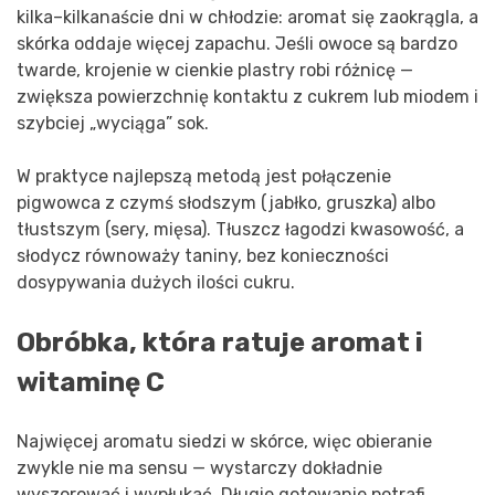
kilka–kilkanaście dni w chłodzie: aromat się zaokrągla, a
skórka oddaje więcej zapachu. Jeśli owoce są bardzo
twarde, krojenie w cienkie plastry robi różnicę —
zwiększa powierzchnię kontaktu z cukrem lub miodem i
szybciej „wyciąga” sok.
W praktyce najlepszą metodą jest połączenie
pigwowca z czymś słodszym (jabłko, gruszka) albo
tłustszym (sery, mięsa). Tłuszcz łagodzi kwasowość, a
słodycz równoważy taniny, bez konieczności
dosypywania dużych ilości cukru.
Obróbka, która ratuje aromat i
witaminę C
Najwięcej aromatu siedzi w skórce, więc obieranie
zwykle nie ma sensu — wystarczy dokładnie
wyszorować i wypłukać. Długie gotowanie potrafi