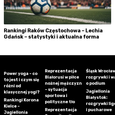
Rankingi Raków Częstochowa – Lechia
Gdańsk – statystyki i aktualna forma
Reprezentacja
Śląsk Wrocław
Power yoga – co
Białorusi w piłce
rozgrywki i w
to jest i czym się
nożnej mężczyzn
o podium
różni od
– sytuacja
Jagiellonia
klasycznej yogi?
sportowa i
Białystok:
Rankingi Korona
polityczne tło
rozgrywki li
Kielce –
Reprezentacja
i pucharowe
Jagiellonia