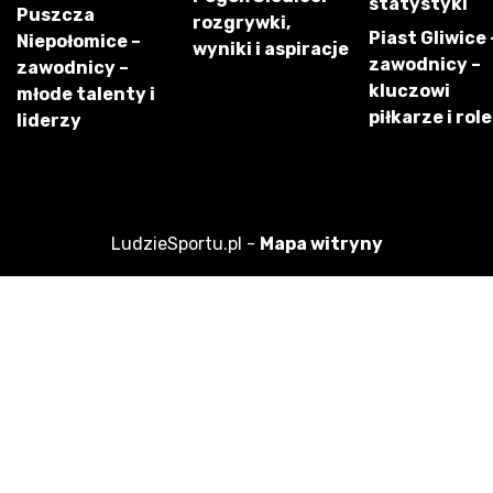
statystyki
Puszcza
rozgrywki,
Piast Gliwice 
Niepołomice –
wyniki i aspiracje
zawodnicy –
zawodnicy –
kluczowi
młode talenty i
piłkarze i role
liderzy
LudzieSportu.pl -
Mapa witryny