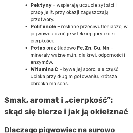
Pektyny
– wspierają uczucie sytości i
pracę jelit, przy okazji zagęszczają
przetwory.
Polifenole
– roślinne przeciwutleniacze; w
pigwowcu czuć je w lekkiej goryczce i
cierpkości.
Potas
oraz śladowo
Fe, Zn, Cu, Mn
–
minerały ważne m.in. dla krwi, odporności i
enzymów.
Witamina C
– bywa jej sporo, ale część
ucieka przy długim gotowaniu; krótsza
obróbka ma sens.
Smak, aromat i „cierpkość”:
skąd się bierze i jak ją okiełznać
Dlaczego pigwowiec na surowo