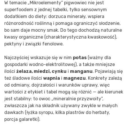
W temacie „Mikroelementy” pigwowiec nie jest
superfoodem z jednej tabelki, tylko sensownym
dodatkiem do diety: dorzuca minerały, wspiera
różnorodność roślinną i pomaga ograniczyć słodzenie,
bo sam daje mocny smak. Do tego dochodzą naturalne
kwasy organiczne (charakterystyczna kwaskowość),
pektyny i związki fenolowe.
Najczęściej wskazuje się w nim
potas
(ważny dla
gospodarki wodno-elektrolitowej), a także mniejsze
ilości
żelaza, miedzi, cynku
i
manganu
. Pojawiają się
też śladowe ilości
wapnia
i
magnezu
. Konkrety zależą
od odmiany, dojrzałości i warunków uprawy, więc
wartości z etykiet i tabel mogą się różnić — ale kierunek
jest stabilny: to owoc „mineralnie przyzwoity”,
zwłaszcza jak na składnik używany zwykle w małych
dawkach (łyżka syropu, kilka plastrów do herbaty,
porcja galaretki).