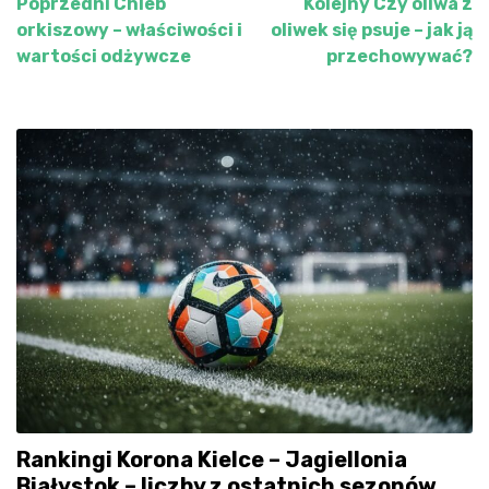
Poprzedni
Chleb
Kolejny
Czy oliwa z
Nawigacja
orkiszowy – właściwości i
oliwek się psuje – jak ją
wpisu
wartości odżywcze
przechowywać?
Rankingi Korona Kielce – Jagiellonia
Białystok – liczby z ostatnich sezonów