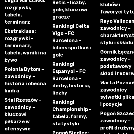
Legia Warszawa:
Betis – liczby,
klubów i
rozgrywki,
gole, kluczowi
faworyci tyt
tabela,
gracze
Rayo Vallecan
terminarz
Rankingi Celta
zawodnicy –
Ekstraklasa:
Vigo – FC
charakterys
rozgrywki –
Barcelona –
stylu i składu
terminarz,
bilans spotkań i
Górnik Łęczn
tabela, wyniki na
gole
zawodnicy –
żywo
Rankingi
podstawowy
Polonia Bytom –
Espanyol – FC
skład i rezer
zawodnicy –
Barcelona –
Warta Poznań
historia i obecna
derby, historia,
zawodnicy –
kadra
liczby
sylwetki piłk
Stal Rzeszów –
Rankingi
i pozycje
zawodnicy –
Championship –
Pogoń Szczec
kluczowi
tabela, formy,
zawodnicy –
piłkarze w
statystyki
profil drużyny
ofensywie
Pogoń Siedlce: