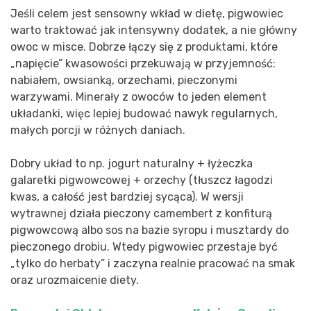
Jeśli celem jest sensowny wkład w dietę, pigwowiec
warto traktować jak intensywny dodatek, a nie główny
owoc w misce. Dobrze łączy się z produktami, które
„napięcie” kwasowości przekuwają w przyjemność:
nabiałem, owsianką, orzechami, pieczonymi
warzywami. Minerały z owoców to jeden element
układanki, więc lepiej budować nawyk regularnych,
małych porcji w różnych daniach.
Dobry układ to np. jogurt naturalny + łyżeczka
galaretki pigwowcowej + orzechy (tłuszcz łagodzi
kwas, a całość jest bardziej sycąca). W wersji
wytrawnej działa pieczony camembert z konfiturą
pigwowcową albo sos na bazie syropu i musztardy do
pieczonego drobiu. Wtedy pigwowiec przestaje być
„tylko do herbaty” i zaczyna realnie pracować na smak
oraz urozmaicenie diety.