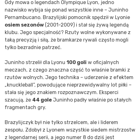
Gdy mowa o legendach Olympique Lyon, jedno
nazwisko wybija się ponad wszystkie inne – Juninho
Pernambucano. Brazylijski pomocnik spędził w Lyonie
osiem sezonów
(2001-2009) i stał się żywą legendą
klubu. Jego specjalność? Rzuty wolne wykonywane z
taką precyzją i siłą, że bramkarze rywali często mogli
tylko bezradnie patrzeć.
Juninho strzelił dla Lyonu
100 goli
w oficjalnych
meczach, z czego znaczna część to właśnie bramki z
rzutów wolnych. Jego technika – uderzenie z efektem
„knuckleball”, powodujące nieprzewidywalny lot piłki –
stała się jego znakiem rozpoznawczym. Eksperci
szacują, że
44 gole
Juninho padły właśnie po stałych
fragmentach gry.
Brazylijczyk był nie tylko strzelcem, ale i liderem
zespołu. Zdobył z Lyonem wszystkie siedem mistrzostw
z legendarnej serii, a jego numer 8 do dziś jest