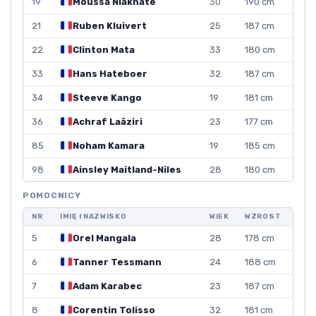
19
Moussa Niakhaté
30
190 cm
21
Ruben Kluivert
25
187 cm
22
Clinton Mata
33
180 cm
33
Hans Hateboer
32
187 cm
34
Steeve Kango
19
181 cm
36
Achraf Laâziri
23
177 cm
85
Noham Kamara
19
185 cm
98
Ainsley Maitland-Niles
28
180 cm
POMOCNICY
NR
IMIĘ I NAZWISKO
WIEK
WZROST
5
Orel Mangala
28
178 cm
6
Tanner Tessmann
24
188 cm
7
Adam Karabec
23
187 cm
8
Corentin Tolisso
32
181 cm