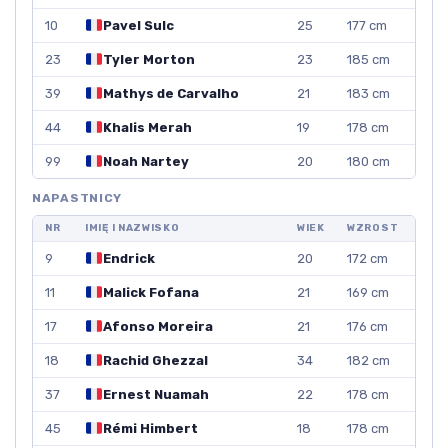
10
Pavel Sulc
25
177 cm
23
Tyler Morton
23
185 cm
39
Mathys de Carvalho
21
183 cm
44
Khalis Merah
19
178 cm
99
Noah Nartey
20
180 cm
NAPASTNICY
NR
IMIĘ I NAZWISKO
WIEK
WZROST
9
Endrick
20
172 cm
11
Malick Fofana
21
169 cm
17
Afonso Moreira
21
176 cm
18
Rachid Ghezzal
34
182 cm
37
Ernest Nuamah
22
178 cm
45
Rémi Himbert
18
178 cm