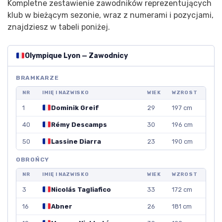
Kompletne zestawienie zawodników reprezentujących
klub w bieżącym sezonie, wraz z numerami i pozycjami,
znajdziesz w tabeli poniżej.
Olympique Lyon — Zawodnicy
BRAMKARZE
NR
IMIĘ I NAZWISKO
WIEK
WZROST
1
Dominik Greif
29
197 cm
40
Rémy Descamps
30
196 cm
50
Lassine Diarra
23
190 cm
OBROŃCY
NR
IMIĘ I NAZWISKO
WIEK
WZROST
3
Nicolás Tagliafico
33
172 cm
16
Abner
26
181 cm