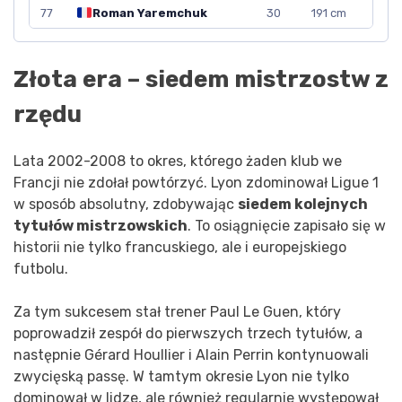
77
Roman Yaremchuk
30
191 cm
Złota era – siedem mistrzostw z
rzędu
Lata 2002-2008 to okres, którego żaden klub we
Francji nie zdołał powtórzyć. Lyon zdominował Ligue 1
w sposób absolutny, zdobywając
siedem kolejnych
tytułów mistrzowskich
. To osiągnięcie zapisało się w
historii nie tylko francuskiego, ale i europejskiego
futbolu.
Za tym sukcesem stał trener Paul Le Guen, który
poprowadził zespół do pierwszych trzech tytułów, a
następnie Gérard Houllier i Alain Perrin kontynuowali
zwycięską passę. W tamtym okresie Lyon nie tylko
dominował w lidze, ale również regularnie występował