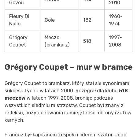
Govou
2010
Fleury Di
1960-
Gole
182
Nallo
1974
Grégory
Mecze
1997-
518
Coupet
(bramkarz)
2008
Grégory Coupet – mur w bramce
Grégory Coupet to bramkarz, który stał się synonimem
sukcesu Lyonu w latach 2000. Rozegrał dla klubu
518
meczów
w latach 1997-2008, broniąc podczas
wszystkich siedmiu mistrzostw. Coupet był znany z
refleksu, pozycjonowania i umiejętności obrony rzutów
karnych.
Francuz był kapitanem zespołu i liderem szatni. Jego