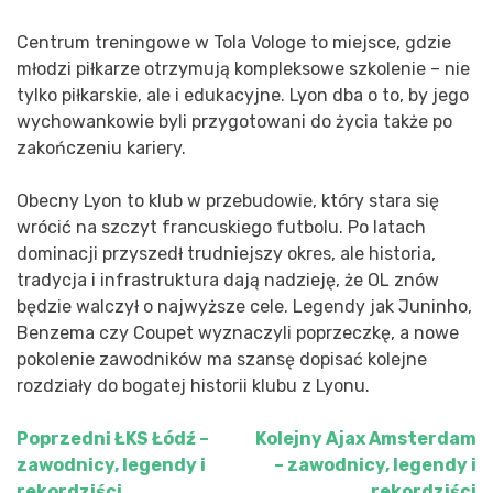
Centrum treningowe w Tola Vologe to miejsce, gdzie
młodzi piłkarze otrzymują kompleksowe szkolenie – nie
tylko piłkarskie, ale i edukacyjne. Lyon dba o to, by jego
wychowankowie byli przygotowani do życia także po
zakończeniu kariery.
Obecny Lyon to klub w przebudowie, który stara się
wrócić na szczyt francuskiego futbolu. Po latach
dominacji przyszedł trudniejszy okres, ale historia,
tradycja i infrastruktura dają nadzieję, że OL znów
będzie walczył o najwyższe cele. Legendy jak Juninho,
Benzema czy Coupet wyznaczyli poprzeczkę, a nowe
pokolenie zawodników ma szansę dopisać kolejne
rozdziały do bogatej historii klubu z Lyonu.
Poprzedni
ŁKS Łódź –
Kolejny
Ajax Amsterdam
Nawigacja
zawodnicy, legendy i
– zawodnicy, legendy i
wpisu
rekordziści
rekordziści