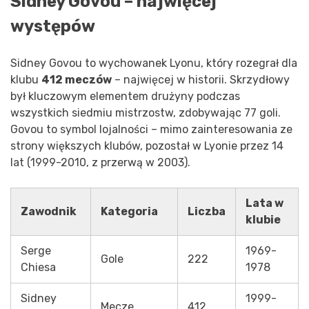
Sidney Govou – najwięcej
występów
Sidney Govou to wychowanek Lyonu, który rozegrał dla
klubu
412 meczów
– najwięcej w historii. Skrzydłowy
był kluczowym elementem drużyny podczas
wszystkich siedmiu mistrzostw, zdobywając 77 goli.
Govou to symbol lojalności – mimo zainteresowania ze
strony większych klubów, pozostał w Lyonie przez 14
lat (1999-2010, z przerwą w 2003).
Lata w
Zawodnik
Kategoria
Liczba
klubie
Serge
1969-
Gole
222
Chiesa
1978
Sidney
1999-
Mecze
412