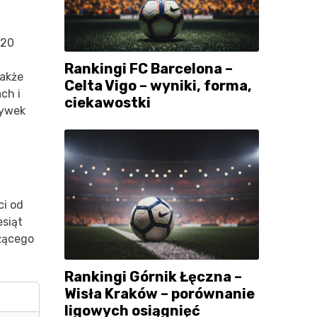
 20
Rankingi FC Barcelona –
także
Celta Vigo – wyniki, forma,
ch i
ciekawostki
rywek
ci od
esiąt
żącego
Rankingi Górnik Łęczna –
Wisła Kraków – porównanie
ligowych osiągnięć