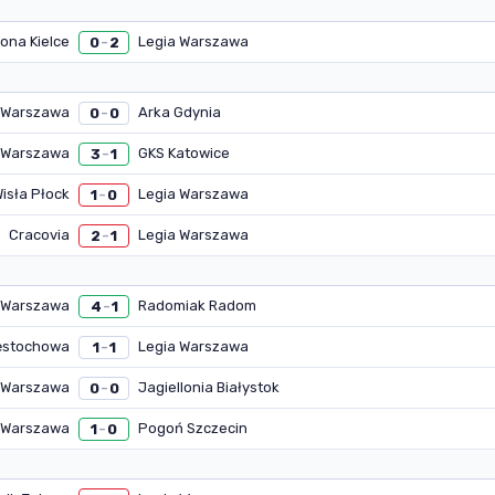
ona Kielce
Legia Warszawa
0
2
–
 Warszawa
Arka Gdynia
0
0
–
 Warszawa
GKS Katowice
3
1
–
isła Płock
Legia Warszawa
1
0
–
Cracovia
Legia Warszawa
2
1
–
 Warszawa
Radomiak Radom
4
1
–
ęstochowa
Legia Warszawa
1
1
–
 Warszawa
Jagiellonia Białystok
0
0
–
 Warszawa
Pogoń Szczecin
1
0
–