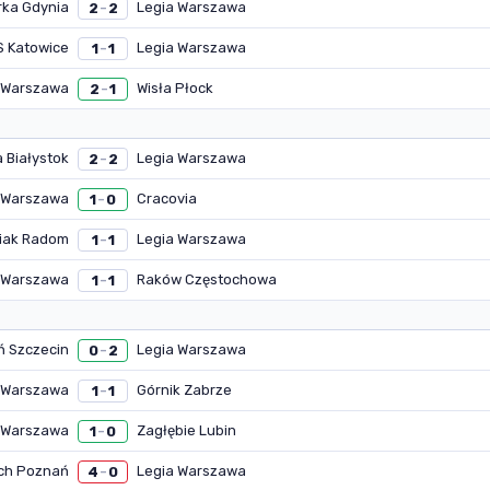
rka Gdynia
Legia Warszawa
2
2
–
S Katowice
Legia Warszawa
1
1
–
 Warszawa
Wisła Płock
2
1
–
a Białystok
Legia Warszawa
2
2
–
 Warszawa
Cracovia
1
0
–
iak Radom
Legia Warszawa
1
1
–
 Warszawa
Raków Częstochowa
1
1
–
 Szczecin
Legia Warszawa
0
2
–
 Warszawa
Górnik Zabrze
1
1
–
 Warszawa
Zagłębie Lubin
1
0
–
ch Poznań
Legia Warszawa
4
0
–