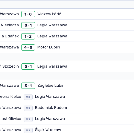
 Warszawa
Widzew Łódź
1
0
–
 Nieciecza
Legia Warszawa
0
1
–
ia Gdańsk
Legia Warszawa
1
2
–
 Warszawa
Motor Lublin
4
0
–
 Szczecin
Legia Warszawa
0
1
–
 Warszawa
Zagłębie Lubin
3
1
–
orona Kielce
Legia Warszawa
vs
a Warszawa
Radomiak Radom
vs
iast Gliwice
Legia Warszawa
vs
a Warszawa
Śląsk Wrocław
vs