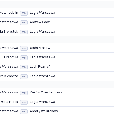
Motor Lublin
Legia Warszawa
vs
a Warszawa
Widzew Łódź
vs
ia Białystok
Legia Warszawa
vs
a Warszawa
Wisła Kraków
vs
Cracovia
Legia Warszawa
vs
a Warszawa
Lech Poznań
vs
rnik Zabrze
Legia Warszawa
vs
a Warszawa
Raków Częstochowa
vs
Wisła Płock
Legia Warszawa
vs
a Warszawa
Wieczysta Kraków
vs