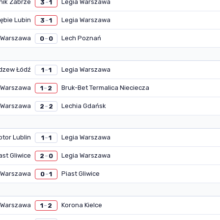
nik Zabrze
Legia Warszawa
3
1
–
ębie Lubin
Legia Warszawa
3
1
–
 Warszawa
Lech Poznań
0
0
–
dzew Łódź
Legia Warszawa
1
1
–
 Warszawa
Bruk-Bet Termalica Nieciecza
1
2
–
 Warszawa
Lechia Gdańsk
2
2
–
tor Lublin
Legia Warszawa
1
1
–
ast Gliwice
Legia Warszawa
2
0
–
 Warszawa
Piast Gliwice
0
1
–
 Warszawa
Korona Kielce
1
2
–