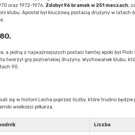
970 oraz 1972-1976.
Zdobył 96 bramek w 251 meczach
, c
rii klubu. Apostel był kluczową postacią drużyny w latach 60
e.
 80.
e, a jedną z najważniejszych postaci tamtej epoki był Piotr 
lata tworzył grę poznańskiej drużyny. Wychowanek klubu, kt
atach 90.
ali się w historii Lecha poprzez liczby, które trudno będzie 
niki wielkości piłkarza.
wodnik
Liczba