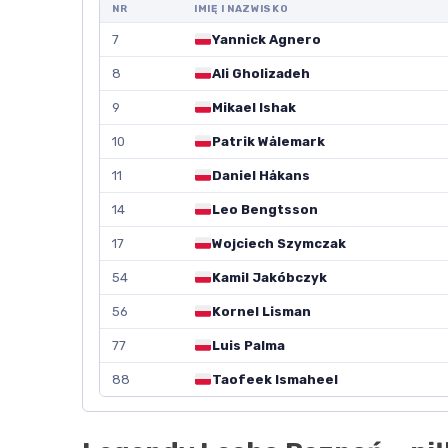
NR
IMIĘ I NAZWISKO
7
Yannick Agnero
8
Ali Gholizadeh
9
Mikael Ishak
10
Patrik Wålemark
11
Daniel Håkans
14
Leo Bengtsson
17
Wojciech Szymczak
54
Kamil Jakóbczyk
56
Kornel Lisman
77
Luis Palma
88
Taofeek Ismaheel