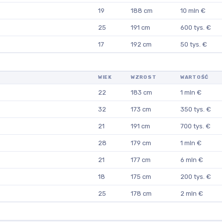
19
188 cm
10 mln €
25
191 cm
600 tys. €
17
192 cm
50 tys. €
WIEK
WZROST
WARTOŚĆ
22
183 cm
1 mln €
32
173 cm
350 tys. €
21
191 cm
700 tys. €
28
179 cm
1 mln €
21
177 cm
6 mln €
18
175 cm
200 tys. €
25
178 cm
2 mln €