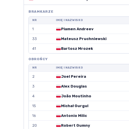
BRAMKARZE
NR
IMIĘ I NAZWISKO
1
Plamen Andreev
33
Mateusz Pruchniewski
41
Bartosz Mrozek
OBROŃCY
NR
IMIĘ I NAZWISKO
2
Joel Pereira
3
Alex Douglas
4
João Moutinho
15
Michał Gurgul
16
Antonio Milic
20
Robert Gumny