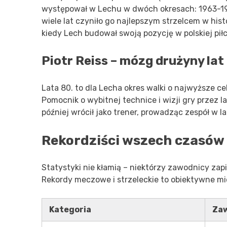
występował w Lechu w dwóch okresach: 1963-1
wiele lat czyniło go najlepszym strzelcem w histo
kiedy Lech budował swoją pozycję w polskiej piłc
Piotr Reiss – mózg drużyny lat
Lata 80. to dla Lecha okres walki o najwyższe cel
Pomocnik o wybitnej technice i wizji gry przez 
później wrócił jako trener, prowadząc zespół w l
Rekordziści wszech czasów
Statystyki nie kłamią – niektórzy zawodnicy zapis
Rekordy meczowe i strzeleckie to obiektywne mier
Kategoria
Za