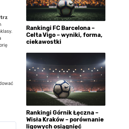
trz
h
Rankingi FC Barcelona –
aklasy.
Celta Vigo – wyniki, forma,
a
ciekawostki
orię
udować
Rankingi Górnik Łęczna –
Wisła Kraków – porównanie
ligowych osiągnięć