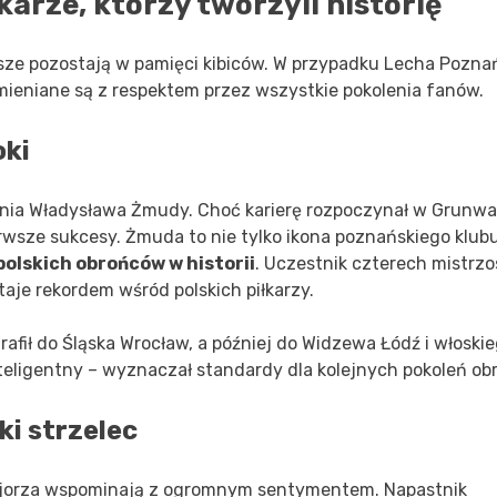
arze, którzy tworzyli historię
ze pozostają w pamięci kibiców. W przypadku Lecha Poznań
mieniane są z respektem przez wszystkie pokolenia fanów.
oki
ia Władysława Żmudy. Choć karierę rozpoczynał w Grunwa
wsze sukcesy. Żmuda to nie tylko ikona poznańskiego klubu
polskich obrońców w historii
. Uczestnik czterech mistrz
taje rekordem wśród polskich piłkarzy.
afił do Śląska Wrocław, a później do Widzewa Łódź i włoski
inteligentny – wyznaczał standardy dla kolejnych pokoleń o
ki strzelec
Kolejorza wspominają z ogromnym sentymentem. Napastnik