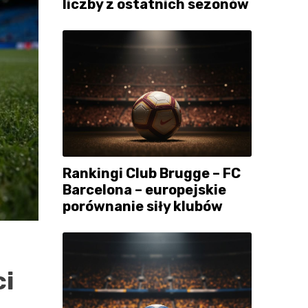
liczby z ostatnich sezonów
Rankingi Club Brugge – FC
Barcelona – europejskie
porównanie siły klubów
ci