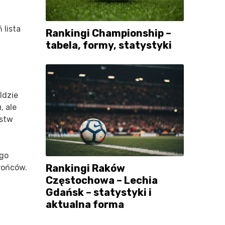
 lista
Rankingi Championship –
tabela, formy, statystyki
ldzie
, ale
ostw
ego
Rankingi Raków
brońców.
Częstochowa – Lechia
Gdańsk – statystyki i
aktualna forma