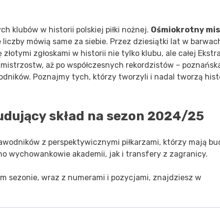
 klubów w historii polskiej piłki nożnej.
Ośmiokrotny mis
 liczby mówią same za siebie. Przez dziesiątki lat w barwac
 złotymi zgłoskami w historii nie tylko klubu, ale całej Ekstr
 mistrzostw, aż po współczesnych rekordzistów – poznańsk
ników. Poznajmy tych, którzy tworzyli i nadal tworzą hist
udujący skład na sezon 2024/25
awodników z perspektywicznymi piłkarzami, którzy mają b
no wychowankowie akademii, jak i transfery z zagranicy.
ym sezonie, wraz z numerami i pozycjami, znajdziesz w