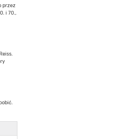
o przez
. i 70.,
Reiss.
óry
pobić.