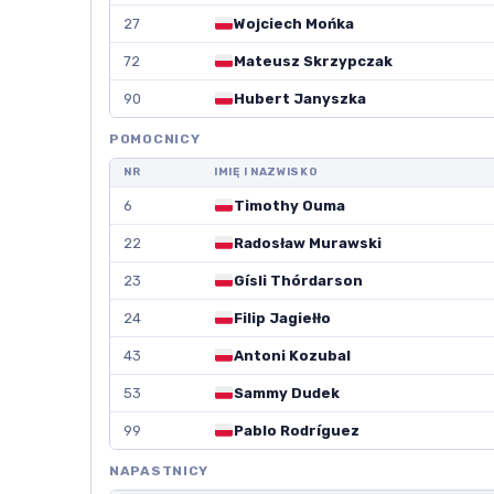
27
Wojciech Mońka
72
Mateusz Skrzypczak
90
Hubert Janyszka
POMOCNICY
NR
IMIĘ I NAZWISKO
6
Timothy Ouma
22
Radosław Murawski
23
Gísli Thórdarson
24
Filip Jagiełło
43
Antoni Kozubal
53
Sammy Dudek
99
Pablo Rodríguez
NAPASTNICY