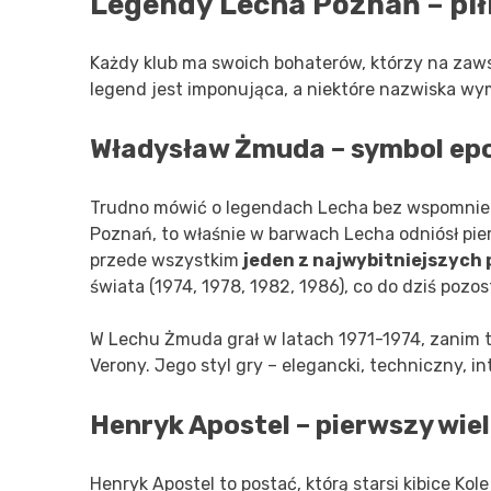
Legendy Lecha Poznań – piłk
Każdy klub ma swoich bohaterów, którzy na zaws
legend jest imponująca, a niektóre nazwiska wy
Władysław Żmuda – symbol ep
Trudno mówić o legendach Lecha bez wspomnien
Poznań, to właśnie w barwach Lecha odniósł pier
przede wszystkim
jeden z najwybitniejszych 
świata (1974, 1978, 1982, 1986), co do dziś pozos
W Lechu Żmuda grał w latach 1971-1974, zanim tr
Verony. Jego styl gry – elegancki, techniczny, 
Henryk Apostel – pierwszy wiel
Henryk Apostel to postać, którą starsi kibice 