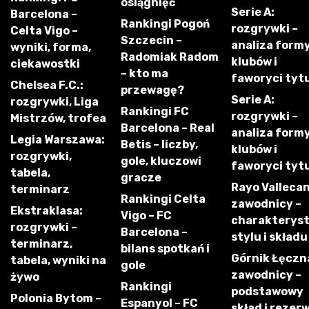
osiągnięć
Serie A:
Barcelona –
Rankingi Pogoń
rozgrywki –
Celta Vigo –
Szczecin –
analiza form
wyniki, forma,
Radomiak Radom
klubów i
ciekawostki
– kto ma
faworyci tyt
Chelsea F.C.:
przewagę?
Serie A:
rozgrywki, Liga
Rankingi FC
rozgrywki –
Mistrzów, trofea
Barcelona – Real
analiza form
Legia Warszawa:
Betis – liczby,
klubów i
rozgrywki,
gole, kluczowi
faworyci tyt
tabela,
gracze
Rayo Vallecan
terminarz
Rankingi Celta
zawodnicy –
Ekstraklasa:
Vigo – FC
charakterys
rozgrywki –
Barcelona –
stylu i składu
terminarz,
bilans spotkań i
Górnik Łęczn
tabela, wyniki na
gole
zawodnicy –
żywo
Rankingi
podstawowy
Polonia Bytom –
Espanyol – FC
skład i rezer