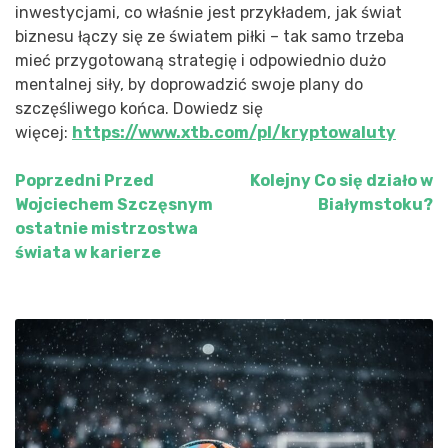
inwestycjami, co właśnie jest przykładem, jak świat
biznesu łączy się ze światem piłki – tak samo trzeba
mieć przygotowaną strategię i odpowiednio dużo
mentalnej siły, by doprowadzić swoje plany do
szczęśliwego końca. Dowiedz się
więcej:
https://www.xtb.com/pl/kryptowaluty
Poprzedni
Przed
Kolejny
Co się działo w
Nawigacja
Wojciechem Szczęsnym
Białymstoku?
wpisu
ostatnie mistrzostwa
świata w karierze