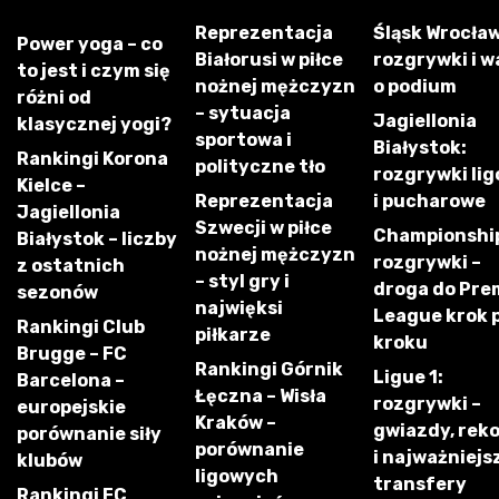
Reprezentacja
Śląsk Wrocław
Power yoga – co
Białorusi w piłce
rozgrywki i w
to jest i czym się
nożnej mężczyzn
o podium
różni od
– sytuacja
Jagiellonia
klasycznej yogi?
sportowa i
Białystok:
Rankingi Korona
polityczne tło
rozgrywki li
Kielce –
Reprezentacja
i pucharowe
Jagiellonia
Szwecji w piłce
Championshi
Białystok – liczby
nożnej mężczyzn
rozgrywki –
z ostatnich
– styl gry i
droga do Pre
sezonów
najwięksi
League krok 
Rankingi Club
piłkarze
kroku
Brugge – FC
Rankingi Górnik
Ligue 1:
Barcelona –
Łęczna – Wisła
rozgrywki –
europejskie
Kraków –
gwiazdy, rek
porównanie siły
porównanie
i najważniejs
klubów
ligowych
transfery
Rankingi FC