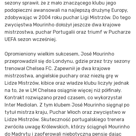
sezony sprawił, że z mało znaczącego klubu jego
podopieczni awansowali na najlepszą drużynę Europy,
zdobywając w 2004 roku puchar Ligi Mistrzów. Do tego
zwycięstwa Mourinho dołożył jeszcze dwa krajowe
mistrzostwa, puchar Portugalii oraz triumf w Pucharze
UEFA sezon wcześniej.
Opromieniony wielkim sukcesem, José Mourinho
przeprowadził się do Londynu, gdzie przez trzy sezony
trenował Chelsea FC. Zapewnił je dwa krajowe
mistrzostwa, angielskie puchary oraz niezłą grę w
Lidze Mistrzów, kibice oraz władze klubu liczyły jednak
na to, że w LM Chelsea osiągnie więcej niż półfinały.
Kontrakt rozwiązano przed czasem, co wykorzystał
Inter Mediolan. Z tym klubem José Mourinho sięgnął po
tytuł mistrza kraju, Puchar Włoch oraz zwycięstwo w
Lidze Mistrzów. Skuteczność portugalskiego trenera
zwróciła uwagę Królewskich, którzy ściągnęli Mourinho
do Madrytu i zaoferowali niebotyczną pensję dając