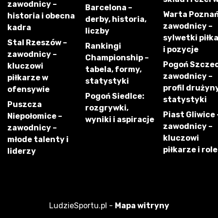
zawodnicy –
Barcelona –
Warta Poznań
historia i obecna
derby, historia,
zawodnicy –
kadra
liczby
sylwetki piłk
Stal Rzeszów –
Rankingi
i pozycje
zawodnicy –
Championship –
Pogoń Szczec
kluczowi
tabela, formy,
zawodnicy –
piłkarze w
statystyki
profil drużyny
ofensywie
Pogoń Siedlce:
statystyki
Puszcza
rozgrywki,
Piast Gliwice 
Niepołomice –
wyniki i aspiracje
zawodnicy –
zawodnicy –
kluczowi
młode talenty i
piłkarze i role
liderzy
LudzieSportu.pl -
Mapa witryny