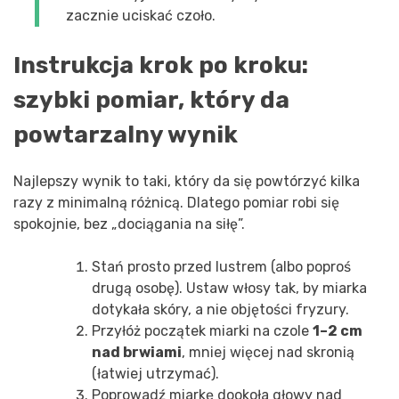
zacznie uciskać czoło.
Instrukcja krok po kroku:
szybki pomiar, który da
powtarzalny wynik
Najlepszy wynik to taki, który da się powtórzyć kilka
razy z minimalną różnicą. Dlatego pomiar robi się
spokojnie, bez „dociągania na siłę”.
Stań prosto przed lustrem (albo poproś
drugą osobę). Ustaw włosy tak, by miarka
dotykała skóry, a nie objętości fryzury.
Przyłóż początek miarki na czole
1–2 cm
nad brwiami
, mniej więcej nad skronią
(łatwiej utrzymać).
Poprowadź miarkę dookoła głowy nad