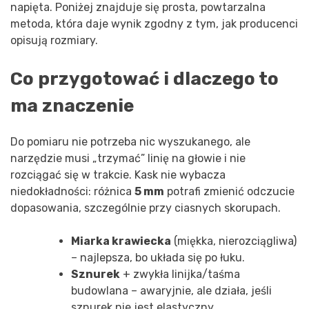
napięta. Poniżej znajduje się prosta, powtarzalna
metoda, która daje wynik zgodny z tym, jak producenci
opisują rozmiary.
Co przygotować i dlaczego to
ma znaczenie
Do pomiaru nie potrzeba nic wyszukanego, ale
narzędzie musi „trzymać” linię na głowie i nie
rozciągać się w trakcie. Kask nie wybacza
niedokładności: różnica
5 mm
potrafi zmienić odczucie
dopasowania, szczególnie przy ciasnych skorupach.
Miarka krawiecka
(miękka, nierozciągliwa)
– najlepsza, bo układa się po łuku.
Sznurek
+ zwykła linijka/taśma
budowlana – awaryjnie, ale działa, jeśli
sznurek nie jest elastyczny.