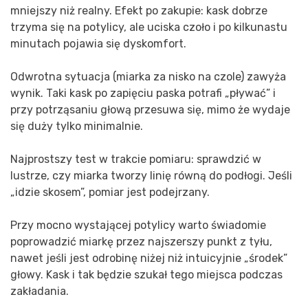
mniejszy niż realny. Efekt po zakupie: kask dobrze
trzyma się na potylicy, ale uciska czoło i po kilkunastu
minutach pojawia się dyskomfort.
Odwrotna sytuacja (miarka za nisko na czole) zawyża
wynik. Taki kask po zapięciu paska potrafi „pływać” i
przy potrząsaniu głową przesuwa się, mimo że wydaje
się duży tylko minimalnie.
Najprostszy test w trakcie pomiaru: sprawdzić w
lustrze, czy miarka tworzy linię równą do podłogi. Jeśli
„idzie skosem”, pomiar jest podejrzany.
Przy mocno wystającej potylicy warto świadomie
poprowadzić miarkę przez najszerszy punkt z tyłu,
nawet jeśli jest odrobinę niżej niż intuicyjnie „środek”
głowy. Kask i tak będzie szukał tego miejsca podczas
zakładania.