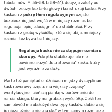
tabela mówi M: 55–58, L: 58–61), decyzja zależy od
dwóch rzeczy: kształtu głowy i konstrukcji kasku. Przy
kaskach z
pokrętłem regulacyjnym
często
bezpieczniej jest wejść w mniejszy rozmiar, bo
regulacja lepiej „dociągnie” do stabilności. Przy
kaskach z grubą wyściółką, która się ubija, mniejszy
rozmiar też bywa trafniejszy.
Regulacja kasku nie zastępuje rozmiaru
skorupy.
Pokrętło stabilizuje, ale nie
powinno służyć do „ratowania” kasku, który
jest wyraźnie za duży.
Warto też pamiętać o różnicach między dyscyplinami:
kask rowerowy często ma większy „zapasy”
wentylacyjne i cieńszą piankę w porównaniu do
narciarskiego, który ma grubszą wyściółkę. Jeśli ten
sam obwód ma obsłużyć dwa typy kasków, dobiera się
je niezależnie, a nie „na oko” w tym samym rozmiarze