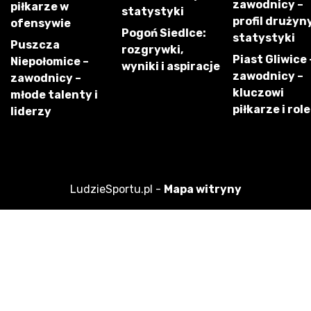
zawodnicy –
piłkarze w
statystyki
profil drużyny
ofensywie
Pogoń Siedlce:
statystyki
Puszcza
rozgrywki,
Piast Gliwice 
Niepołomice –
wyniki i aspiracje
zawodnicy –
zawodnicy –
kluczowi
młode talenty i
piłkarze i role
liderzy
LudzieSportu.pl -
Mapa witryny