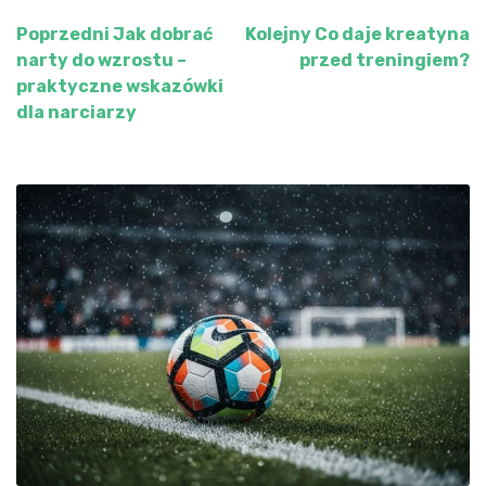
Poprzedni
Jak dobrać
Kolejny
Co daje kreatyna
Nawigacja
narty do wzrostu –
przed treningiem?
wpisu
praktyczne wskazówki
dla narciarzy