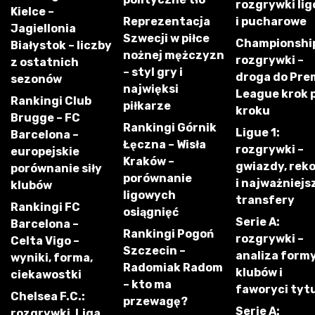
rozgrywki li
Kielce –
Reprezentacja
i pucharowe
Jagiellonia
Szwecji w piłce
Championshi
Białystok – liczby
nożnej mężczyzn
rozgrywki –
z ostatnich
– styl gry i
droga do Pre
sezonów
najwięksi
League krok 
Rankingi Club
piłkarze
kroku
Brugge – FC
Rankingi Górnik
Ligue 1:
Barcelona –
Łęczna – Wisła
rozgrywki –
europejskie
Kraków –
gwiazdy, rek
porównanie siły
porównanie
i najważniejs
klubów
ligowych
transfery
Rankingi FC
osiągnięć
Serie A:
Barcelona –
Rankingi Pogoń
rozgrywki –
Celta Vigo –
Szczecin –
analiza form
wyniki, forma,
Radomiak Radom
klubów i
ciekawostki
– kto ma
faworyci tyt
Chelsea F.C.:
przewagę?
Serie A:
rozgrywki, Liga