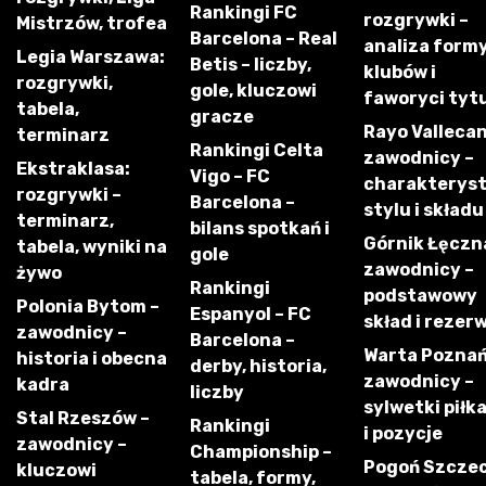
Rankingi FC
rozgrywki –
Mistrzów, trofea
Barcelona – Real
analiza form
Legia Warszawa:
Betis – liczby,
klubów i
rozgrywki,
gole, kluczowi
faworyci tyt
tabela,
gracze
Rayo Vallecan
terminarz
Rankingi Celta
zawodnicy –
Ekstraklasa:
Vigo – FC
charakterys
rozgrywki –
Barcelona –
stylu i składu
terminarz,
bilans spotkań i
Górnik Łęczn
tabela, wyniki na
gole
zawodnicy –
żywo
Rankingi
podstawowy
Polonia Bytom –
Espanyol – FC
skład i rezer
zawodnicy –
Barcelona –
Warta Poznań
historia i obecna
derby, historia,
zawodnicy –
kadra
liczby
sylwetki piłk
Stal Rzeszów –
Rankingi
i pozycje
zawodnicy –
Championship –
Pogoń Szczec
kluczowi
tabela, formy,