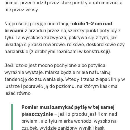
pomiar przechodził przez stałe punkty anatomiczne, a
nie przez włosy.
Najprościej przyjąć orientację:
około 1–2 cm nad
brwiami
z przodu i przez najszerszy punkt potylicy z
tyłu. Ta wysokość zazwyczaj pokrywa się z tym, jak
układają się kaski rowerowe, rolkowe, deskorolkowe czy
narciarskie (z drobnymi różnicami w konstrukcji).
Jeśli czoło jest mocno pochylone albo potylica
wyraźnie wystaje, miarka będzie miała naturalną
tendencję do zsuwania się. Wtedy trzeba złapać linię w
lustrze i poprawić ją do poziomu, na którym kask ma
leżeć równo.
Pomiar musi zamykać pętlę w tej samej
płaszczyźnie
– jeśli z przodu jest 1 cm nad
brwiami, a z tyłu miarka wchodzi wysoko na
czubek, wyjdzie zaniżony wynik i kask