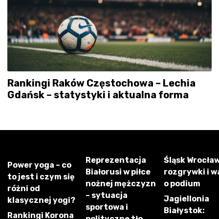
Rankingi Raków Częstochowa – Lechia
Gdańsk – statystyki i aktualna forma
Reprezentacja
Śląsk Wrocław
Power yoga – co
Białorusi w piłce
rozgrywki i w
to jest i czym się
nożnej mężczyzn
o podium
różni od
– sytuacja
Jagiellonia
klasycznej yogi?
sportowa i
Białystok:
Rankingi Korona
polityczne tło