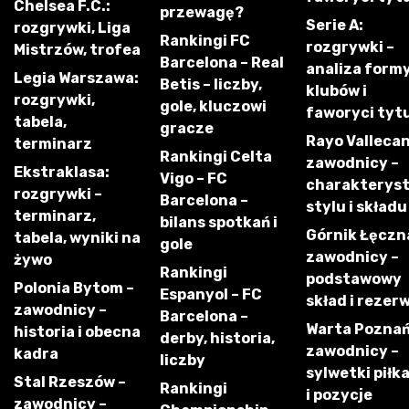
Chelsea F.C.:
przewagę?
Serie A:
rozgrywki, Liga
Rankingi FC
rozgrywki –
Mistrzów, trofea
Barcelona – Real
analiza form
Legia Warszawa:
Betis – liczby,
klubów i
rozgrywki,
gole, kluczowi
faworyci tyt
tabela,
gracze
Rayo Vallecan
terminarz
Rankingi Celta
zawodnicy –
Ekstraklasa:
Vigo – FC
charakterys
rozgrywki –
Barcelona –
stylu i składu
terminarz,
bilans spotkań i
Górnik Łęczn
tabela, wyniki na
gole
zawodnicy –
żywo
Rankingi
podstawowy
Polonia Bytom –
Espanyol – FC
skład i rezer
zawodnicy –
Barcelona –
Warta Poznań
historia i obecna
derby, historia,
zawodnicy –
kadra
liczby
sylwetki piłk
Stal Rzeszów –
Rankingi
i pozycje
zawodnicy –