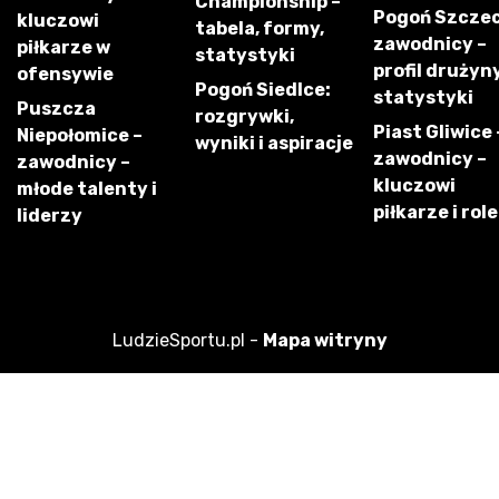
Championship –
Pogoń Szczec
kluczowi
tabela, formy,
zawodnicy –
piłkarze w
statystyki
profil drużyny
ofensywie
Pogoń Siedlce:
statystyki
Puszcza
rozgrywki,
Piast Gliwice 
Niepołomice –
wyniki i aspiracje
zawodnicy –
zawodnicy –
kluczowi
młode talenty i
piłkarze i role
liderzy
LudzieSportu.pl -
Mapa witryny