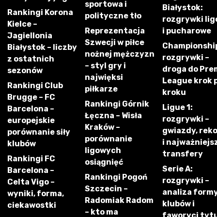
sportowa i
Białystok:
Rankingi Korona
polityczne tło
rozgrywki li
Kielce –
Reprezentacja
i pucharowe
Jagiellonia
Szwecji w piłce
Championshi
Białystok – liczby
nożnej mężczyzn
rozgrywki –
z ostatnich
– styl gry i
droga do Pre
sezonów
najwięksi
League krok 
Rankingi Club
piłkarze
kroku
Brugge – FC
Rankingi Górnik
Ligue 1:
Barcelona –
Łęczna – Wisła
rozgrywki –
europejskie
Kraków –
gwiazdy, rek
porównanie siły
porównanie
i najważniejs
klubów
ligowych
transfery
Rankingi FC
osiągnięć
Serie A:
Barcelona –
Rankingi Pogoń
rozgrywki –
Celta Vigo –
Szczecin –
analiza form
wyniki, forma,
Radomiak Radom
klubów i
ciekawostki
– kto ma
faworyci tyt