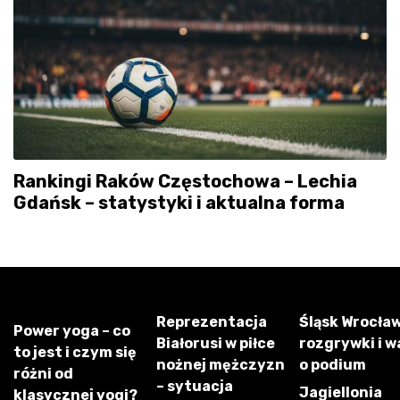
Rankingi Raków Częstochowa – Lechia
Gdańsk – statystyki i aktualna forma
Reprezentacja
Śląsk Wrocław
Power yoga – co
Białorusi w piłce
rozgrywki i w
to jest i czym się
nożnej mężczyzn
o podium
różni od
– sytuacja
Jagiellonia
klasycznej yogi?