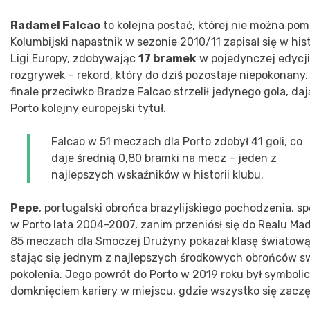
Radamel Falcao
to kolejna postać, której nie można pom
Kolumbijski napastnik w sezonie 2010/11 zapisał się w hist
Ligi Europy, zdobywając
17 bramek
w pojedynczej edycji
rozgrywek – rekord, który do dziś pozostaje niepokonany.
finale przeciwko Bradze Falcao strzelił jedynego gola, da
Porto kolejny europejski tytuł.
Falcao w 51 meczach dla Porto zdobył 41 goli, co
daje średnią 0,80 bramki na mecz – jeden z
najlepszych wskaźników w historii klubu.
Pepe
, portugalski obrońca brazylijskiego pochodzenia, sp
w Porto lata 2004-2007, zanim przeniósł się do Realu Mad
85 meczach dla Smoczej Drużyny pokazał klasę światową
stając się jednym z najlepszych środkowych obrońców s
pokolenia. Jego powrót do Porto w 2019 roku był symbol
domknięciem kariery w miejscu, gdzie wszystko się zaczę