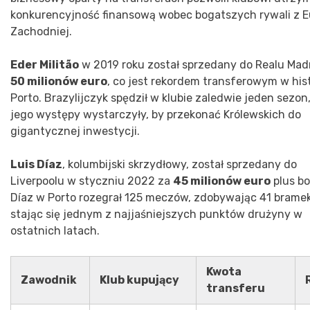
konkurencyjność finansową wobec bogatszych rywali z 
Zachodniej.
Eder Militão
w 2019 roku został sprzedany do Realu Mad
50 milionów euro
, co jest rekordem transferowym w hist
Porto. Brazylijczyk spędził w klubie zaledwie jeden sezon,
jego występy wystarczyły, by przekonać Królewskich do
gigantycznej inwestycji.
Luis Díaz
, kolumbijski skrzydłowy, został sprzedany do
Liverpoolu w styczniu 2022 za
45 milionów euro
plus bo
Díaz w Porto rozegrał 125 meczów, zdobywając 41 bramek
stając się jednym z najjaśniejszych punktów drużyny w
ostatnich latach.
Kwota
Zawodnik
Klub kupujący
transferu