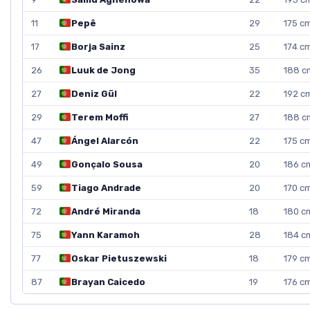
11
Pepê
29
175 c
17
Borja Sainz
25
174 c
26
Luuk de Jong
35
188 c
27
Deniz Gül
22
192 c
29
Terem Moffi
27
188 c
47
Ángel Alarcón
22
175 c
49
Gonçalo Sousa
20
186 c
59
Tiago Andrade
20
170 c
72
André Miranda
18
180 c
75
Yann Karamoh
28
184 c
77
Oskar Pietuszewski
18
179 c
87
Brayan Caicedo
19
176 c