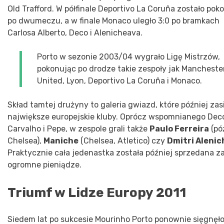
Old Trafford. W półfinale Deportivo La Coruña zostało po
po dwumeczu, a w finale Monaco uległo 3:0 po bramkach
Carlosa Alberto, Deco i Alenicheava.
Porto w sezonie 2003/04 wygrało Ligę Mistrzów,
pokonując po drodze takie zespoły jak Mancheste
United, Lyon, Deportivo La Coruña i Monaco.
Skład tamtej drużyny to galeria gwiazd, które później zasi
największe europejskie kluby. Oprócz wspomnianego Dec
Carvalho i Pepe, w zespole grali także
Paulo Ferreira
(pó
Chelsea),
Maniche
(Chelsea, Atletico) czy
Dmitri Alenic
Praktycznie cała jedenastka została później sprzedana z
ogromne pieniądze.
Triumf w Lidze Europy 2011
Siedem lat po sukcesie Mourinho Porto ponownie sięgnęło