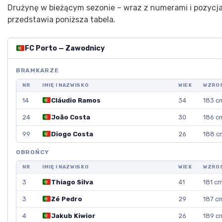
Drużynę w bieżącym sezonie – wraz z numerami i pozycj
przedstawia poniższa tabela.
FC Porto — Zawodnicy
BRAMKARZE
NR
IMIĘ I NAZWISKO
WIEK
WZRO
14
Cláudio Ramos
34
183 c
24
João Costa
30
186 c
99
Diogo Costa
26
188 c
OBROŃCY
NR
IMIĘ I NAZWISKO
WIEK
WZRO
3
Thiago Silva
41
181 c
3
Zé Pedro
29
187 c
4
Jakub Kiwior
26
189 c