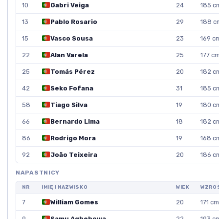
10
Gabri Veiga
24
185 c
13
Pablo Rosario
29
188 c
15
Vasco Sousa
23
169 c
22
Alan Varela
25
177 c
25
Tomás Pérez
20
182 c
42
Seko Fofana
31
185 c
58
Tiago Silva
19
180 c
66
Bernardo Lima
18
182 c
86
Rodrigo Mora
19
168 c
92
João Teixeira
20
186 c
NAPASTNICY
NR
IMIĘ I NAZWISKO
WIEK
WZRO
7
William Gomes
20
171 cm
9
Samu Aghehowa
22
193 c