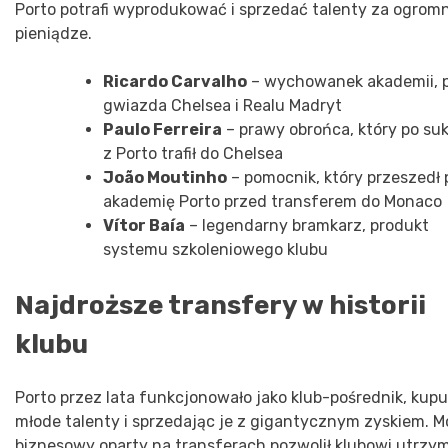
Porto potrafi wyprodukować i sprzedać talenty za ogrom
pieniądze.
Ricardo Carvalho
– wychowanek akademii, p
gwiazda Chelsea i Realu Madryt
Paulo Ferreira
– prawy obrońca, który po su
z Porto trafił do Chelsea
João Moutinho
– pomocnik, który przeszedł 
akademię Porto przed transferem do Monaco
Vítor Baía
– legendarny bramkarz, produkt
systemu szkoleniowego klubu
Najdroższe transfery w historii
klubu
Porto przez lata funkcjonowało jako klub-pośrednik, kupu
młode talenty i sprzedając je z gigantycznym zyskiem. M
biznesowy oparty na transferach pozwolił klubowi utrzy