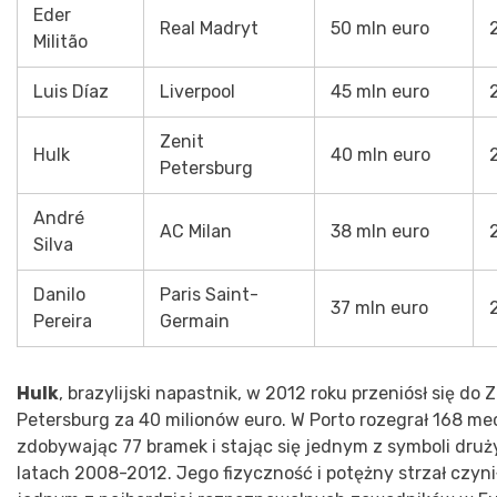
Eder
Real Madryt
50 mln euro
Militão
Luis Díaz
Liverpool
45 mln euro
Zenit
Hulk
40 mln euro
Petersburg
André
AC Milan
38 mln euro
Silva
Danilo
Paris Saint-
37 mln euro
Pereira
Germain
Hulk
, brazylijski napastnik, w 2012 roku przeniósł się do 
Petersburg za 40 milionów euro. W Porto rozegrał 168 me
zdobywając 77 bramek i stając się jednym z symboli dru
latach 2008-2012. Jego fizyczność i potężny strzał czyni