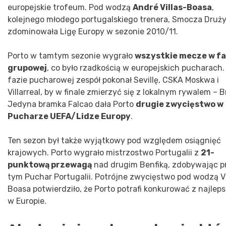
europejskie trofeum. Pod wodzą
André Villas-Boasa
,
kolejnego młodego portugalskiego trenera, Smocza Druż
zdominowała Ligę Europy w sezonie 2010/11.
Porto w tamtym sezonie wygrało
wszystkie mecze w fa
grupowej
, co było rzadkością w europejskich pucharach.
fazie pucharowej zespół pokonał Sevillę, CSKA Moskwa i
Villarreal, by w finale zmierzyć się z lokalnym rywalem – B
Jedyna bramka Falcao dała Porto
drugie zwycięstwo w
Pucharze UEFA/Lidze Europy
.
Ten sezon był także wyjątkowy pod względem osiągnięć
krajowych. Porto wygrało mistrzostwo Portugalii z
21-
punktową przewagą
nad drugim Benfiką, zdobywając p
tym Puchar Portugalii. Potrójne zwycięstwo pod wodzą Vi
Boasa potwierdziło, że Porto potrafi konkurować z najlep
w Europie.