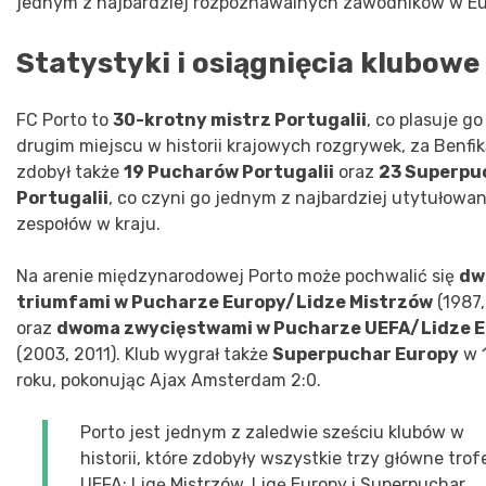
jednym z najbardziej rozpoznawalnych zawodników w Eu
Statystyki i osiągnięcia klubowe
FC Porto to
30-krotny mistrz Portugalii
, co plasuje go
drugim miejscu w historii krajowych rozgrywek, za Benfik
zdobył także
19 Pucharów Portugalii
oraz
23 Superpu
Portugalii
, co czyni go jednym z najbardziej utytułowa
zespołów w kraju.
Na arenie międzynarodowej Porto może pochwalić się
dw
triumfami w Pucharze Europy/Lidze Mistrzów
(1987,
oraz
dwoma zwycięstwami w Pucharze UEFA/Lidze 
(2003, 2011). Klub wygrał także
Superpuchar Europy
w 
roku, pokonując Ajax Amsterdam 2:0.
Porto jest jednym z zaledwie sześciu klubów w
historii, które zdobyły wszystkie trzy główne trof
UEFA: Ligę Mistrzów, Ligę Europy i Superpuchar