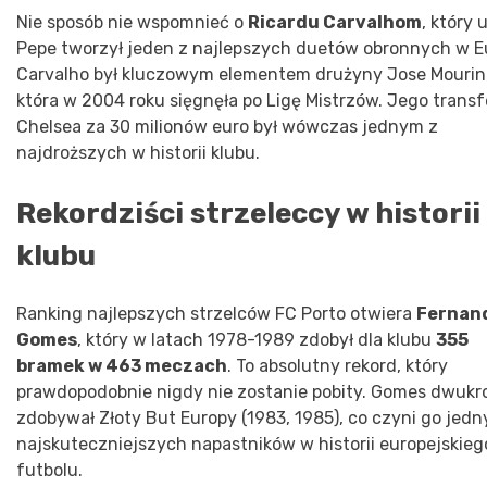
Nie sposób nie wspomnieć o
Ricardu Carvalhom
, który 
Pepe tworzył jeden z najlepszych duetów obronnych w Eu
Carvalho był kluczowym elementem drużyny Jose Mourin
która w 2004 roku sięgnęła po Ligę Mistrzów. Jego transf
Chelsea za 30 milionów euro był wówczas jednym z
najdroższych w historii klubu.
Rekordziści strzeleccy w historii
klubu
Ranking najlepszych strzelców FC Porto otwiera
Fernan
Gomes
, który w latach 1978-1989 zdobył dla klubu
355
bramek w 463 meczach
. To absolutny rekord, który
prawdopodobnie nigdy nie zostanie pobity. Gomes dwukr
zdobywał Złoty But Europy (1983, 1985), co czyni go jed
najskuteczniejszych napastników w historii europejskieg
futbolu.