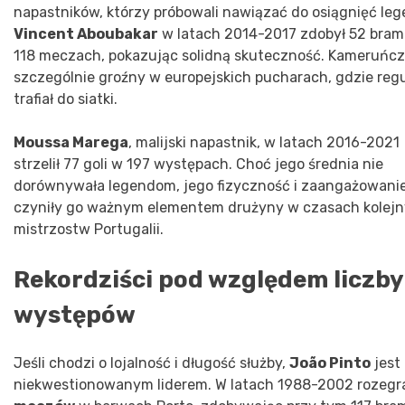
napastników, którzy próbowali nawiązać do osiągnięć leg
Vincent Aboubakar
w latach 2014-2017 zdobył 52 bram
118 meczach, pokazując solidną skuteczność. Kameruńcz
szczególnie groźny w europejskich pucharach, gdzie regu
trafiał do siatki.
Moussa Marega
, malijski napastnik, w latach 2016-2021
strzelił 77 goli w 197 występach. Choć jego średnia nie
dorównywała legendom, jego fizyczność i zaangażowani
czyniły go ważnym elementem drużyny w czasach kolej
mistrzostw Portugalii.
Rekordziści pod względem liczby
występów
Jeśli chodzi o lojalność i długość służby,
João Pinto
jest
niekwestionowanym liderem. W latach 1988-2002 rozegr