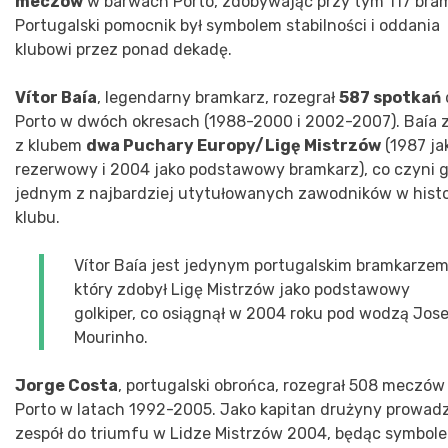
meczów
w barwach Porto, zdobywając przy tym 117 bra
Portugalski pomocnik był symbolem stabilności i oddania
klubowi przez ponad dekadę.
Vítor Baía
, legendarny bramkarz, rozegrał
587 spotkań
Porto w dwóch okresach (1988-2000 i 2002-2007). Baía 
z klubem
dwa Puchary Europy/Ligę Mistrzów
(1987 ja
rezerwowy i 2004 jako podstawowy bramkarz), co czyni 
jednym z najbardziej utytułowanych zawodników w histo
klubu.
Vítor Baía jest jedynym portugalskim bramkarzem
który zdobył Ligę Mistrzów jako podstawowy
golkiper, co osiągnął w 2004 roku pod wodzą Jos
Mourinho.
Jorge Costa
, portugalski obrońca, rozegrał 508 meczów
Porto w latach 1992-2005. Jako kapitan drużyny prowadz
zespół do triumfu w Lidze Mistrzów 2004, będąc symbol