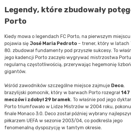
Legendy, które zbudowały potęg
Porto
Kiedy mowa o legendach FC Porto, na pierwszym miejscu
pojawia się
José Maria Pedroto
– trener, który w latach 
80. zbudował fundamenty pod przyszłe sukcesy. To właśn
jego kadencji Porto zaczęło wygrywać mistrzostwa Portug
regularną częstotliwością, przerywając hegemonię lizboń
gigantów.
Wśród zawodników szczególne miejsce zajmuje
Deco
,
brazylijski pomocnik, który w barwach Porto rozegrał
147
meczów i zdobył 29 bramek
. To właśnie pod jego dykt
Porto triumfowało w Lidze Mistrzów w 2004 roku, pokonu
finale Monaco 3:0. Deco został później wybrany najlepsz
piłkarzem UEFA w sezonie 2003/04, co podkreśla jego
fenomenalną dyspozycję w tamtym okresie.