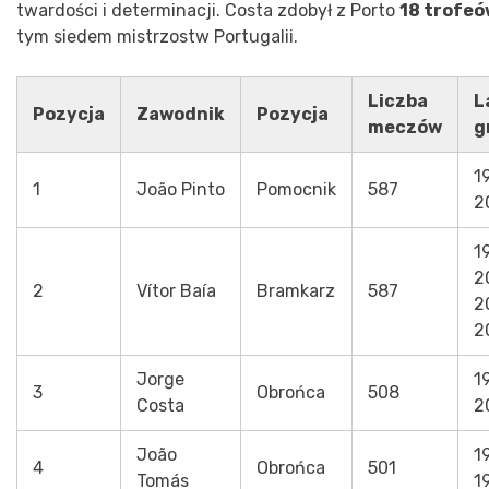
twardości i determinacji. Costa zdobył z Porto
18 trofeó
tym siedem mistrzostw Portugalii.
Liczba
L
Pozycja
Zawodnik
Pozycja
meczów
g
1
1
João Pinto
Pomocnik
587
2
1
2
2
Vítor Baía
Bramkarz
587
2
2
Jorge
1
3
Obrońca
508
Costa
2
João
1
4
Obrońca
501
Tomás
1