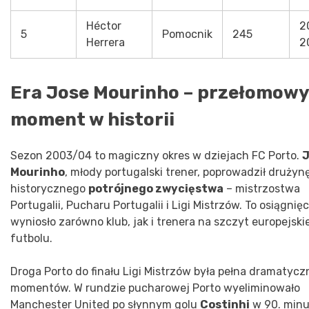
Héctor
2
5
Pomocnik
245
Herrera
2
Era Jose Mourinho – przełomowy
moment w historii
Sezon 2003/04 to magiczny okres w dziejach FC Porto.
J
Mourinho
, młody portugalski trener, poprowadził drużyn
historycznego
potrójnego zwycięstwa
– mistrzostwa
Portugalii, Pucharu Portugalii i Ligi Mistrzów. To osiągnięc
wyniosło zarówno klub, jak i trenera na szczyt europejski
futbolu.
Droga Porto do finału Ligi Mistrzów była pełna dramatyc
momentów. W rundzie pucharowej Porto wyeliminowało
Manchester United po słynnym golu
Costinhi
w 90. minu