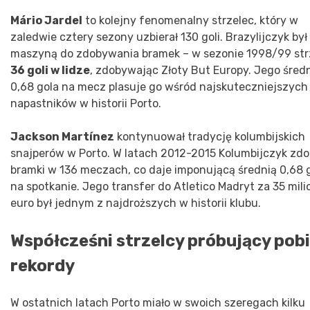
Mário Jardel
to kolejny fenomenalny strzelec, który w
zaledwie cztery sezony uzbierał 130 goli. Brazylijczyk był
maszyną do zdobywania bramek – w sezonie 1998/99 strz
36 goli w lidze
, zdobywając Złoty But Europy. Jego śred
0,68 gola na mecz plasuje go wśród najskuteczniejszych
napastników w historii Porto.
Jackson Martínez
kontynuował tradycję kolumbijskich
snajperów w Porto. W latach 2012-2015 Kolumbijczyk zdo
bramki w 136 meczach, co daje imponującą średnią 0,68 
na spotkanie. Jego transfer do Atletico Madryt za 35 mil
euro był jednym z najdroższych w historii klubu.
Współcześni strzelcy próbujący pob
rekordy
W ostatnich latach Porto miało w swoich szeregach kilku