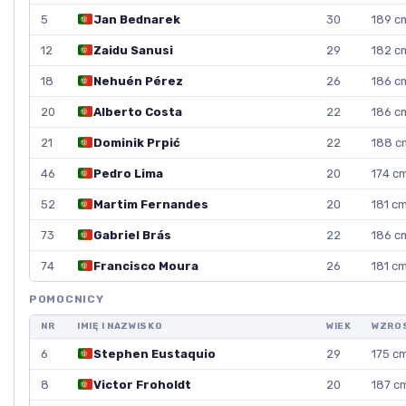
5
Jan Bednarek
30
189 c
12
Zaidu Sanusi
29
182 c
18
Nehuén Pérez
26
186 c
20
Alberto Costa
22
186 c
21
Dominik Prpić
22
188 c
46
Pedro Lima
20
174 c
52
Martim Fernandes
20
181 c
73
Gabriel Brás
22
186 c
74
Francisco Moura
26
181 c
POMOCNICY
NR
IMIĘ I NAZWISKO
WIEK
WZRO
6
Stephen Eustaquio
29
175 c
8
Victor Froholdt
20
187 c