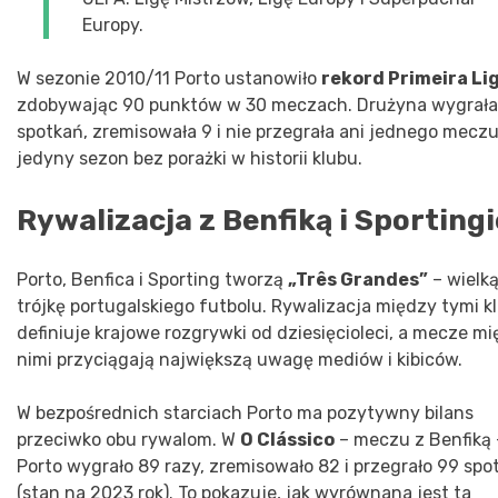
Europy.
W sezonie 2010/11 Porto ustanowiło
rekord Primeira Li
zdobywając 90 punktów w 30 meczach. Drużyna wygrała
spotkań, zremisowała 9 i nie przegrała ani jednego meczu
jedyny sezon bez porażki w historii klubu.
Rywalizacja z Benfiką i Sporting
Porto, Benfica i Sporting tworzą
„Três Grandes”
– wielk
trójkę portugalskiego futbolu. Rywalizacja między tymi k
definiuje krajowe rozgrywki od dziesięcioleci, a mecze m
nimi przyciągają największą uwagę mediów i kibiców.
W bezpośrednich starciach Porto ma pozytywny bilans
przeciwko obu rywalom. W
O Clássico
– meczu z Benfiką 
Porto wygrało 89 razy, zremisowało 82 i przegrało 99 spo
(stan na 2023 rok). To pokazuje, jak wyrównana jest ta