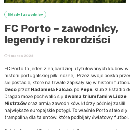
Składy i zawodnicy
FC Porto – zawodnicy,
legendy i rekordziści
1 marca 2026
FC Porto to jeden z najbardziej utytułowanych klubów w
historii portugalskiej piłki nożnej. Przez swoje boiska prz
się postacie, które na trwałe zapisały się w historii futbol
Deco
przez
Radamela Falcao
, po
Pepe
. Klub z Estadio d
Dragao może pochwalić się
dwoma triumfami w Lidze
Mistrzów
oraz armią zawodników, którzy później zasilili
największe europejskie potęgi. To właśnie Porto stało się
trampoliną dla talentów, które podbijały światowy futbol.