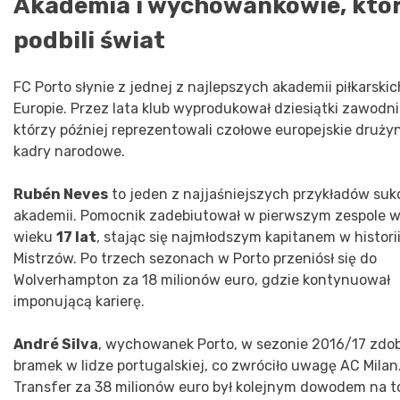
Akademia i wychowankowie, któ
podbili świat
FC Porto słynie z jednej z najlepszych akademii piłkarski
Europie. Przez lata klub wyprodukował dziesiątki zawodn
którzy później reprezentowali czołowe europejskie drużyn
kadry narodowe.
Rubén Neves
to jeden z najjaśniejszych przykładów su
akademii. Pomocnik zadebiutował w pierwszym zespole 
wieku
17 lat
, stając się najmłodszym kapitanem w historii
Mistrzów. Po trzech sezonach w Porto przeniósł się do
Wolverhampton za 18 milionów euro, gdzie kontynuował
imponującą karierę.
André Silva
, wychowanek Porto, w sezonie 2016/17 zdob
bramek w lidze portugalskiej, co zwróciło uwagę AC Milan
Transfer za 38 milionów euro był kolejnym dowodem na to