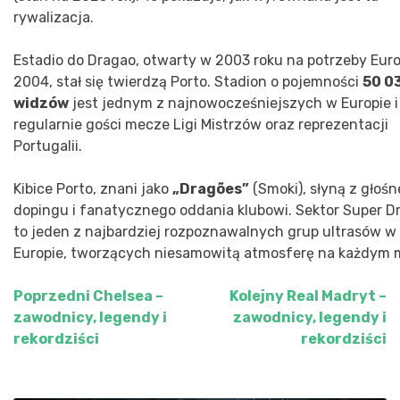
rywalizacja.
Estadio do Dragao, otwarty w 2003 roku na potrzeby Eur
2004, stał się twierdzą Porto. Stadion o pojemności
50 0
widzów
jest jednym z najnowocześniejszych w Europie i
regularnie gości mecze Ligi Mistrzów oraz reprezentacji
Portugalii.
Kibice Porto, znani jako
„Dragões”
(Smoki), słyną z głoś
dopingu i fanatycznego oddania klubowi. Sektor Super D
to jeden z najbardziej rozpoznawalnych grup ultrasów w
Europie, tworzących niesamowitą atmosferę na każdym 
Poprzedni
Chelsea –
Kolejny
Real Madryt –
Nawigacja
zawodnicy, legendy i
zawodnicy, legendy i
wpisu
rekordziści
rekordziści